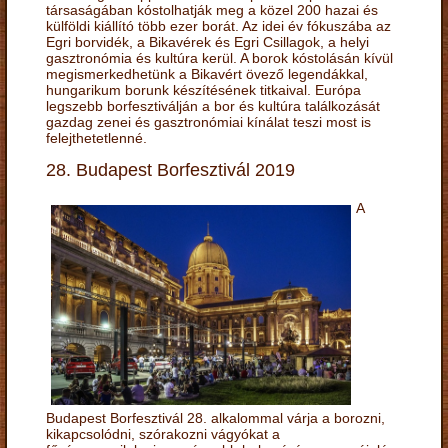
társaságában kóstolhatják meg a közel 200 hazai és
külföldi kiállító több ezer borát. Az idei év fókuszába az
Egri borvidék, a Bikavérek és Egri Csillagok, a helyi
gasztronómia és kultúra kerül. A borok kóstolásán kívül
megismerkedhetünk a Bikavért övező legendákkal,
hungarikum borunk készítésének titkaival. Európa
legszebb borfesztiválján a bor és kultúra találkozását
gazdag zenei és gasztronómiai kínálat teszi most is
felejthetetlenné.
28. Budapest Borfesztivál 2019
A
Budapest Borfesztivál 28. alkalommal várja a borozni,
kikapcsolódni, szórakozni vágyókat a