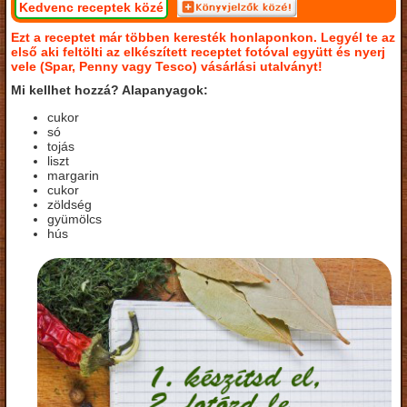
Kedvenc receptek közé
Ezt a receptet már többen keresték honlaponkon. Legyél te az
első aki feltölti az elkészített receptet fotóval együtt és nyerj
vele (Spar, Penny vagy Tesco) vásárlási utalványt!
Mi kellhet hozzá? Alapanyagok:
cukor
só
tojás
liszt
margarin
cukor
zöldség
gyümölcs
hús