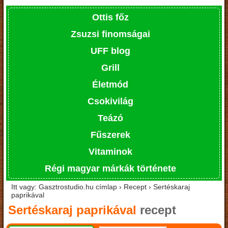
Ottis főz
Zsuzsi finomságai
UFF blog
Grill
Életmód
Csokivilág
Teázó
Fűszerek
Vitaminok
Régi magyar márkák története
Itt vagy: Gasztrostudio.hu címlap › Recept › Sertéskaraj
paprikával
Sertéskaraj paprikával
recept