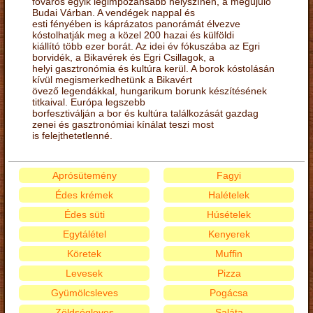
főváros egyik legimpozánsabb helyszínén, a megújuló
Budai Várban. A vendégek nappal és
esti fényében is káprázatos panorámát élvezve
kóstolhatják meg a közel 200 hazai és külföldi
kiállító több ezer borát. Az idei év fókuszába az Egri
borvidék, a Bikavérek és Egri Csillagok, a
helyi gasztronómia és kultúra kerül. A borok kóstolásán
kívül megismerkedhetünk a Bikavért
övező legendákkal, hungarikum borunk készítésének
titkaival. Európa legszebb
borfesztiválján a bor és kultúra találkozását gazdag
zenei és gasztronómiai kínálat teszi most
is felejthetetlenné.
Aprósütemény
Fagyi
Édes krémek
Halételek
Édes süti
Húsételek
Egytálétel
Kenyerek
Köretek
Muffin
Levesek
Pizza
Gyümölcsleves
Pogácsa
Zöldségleves
Saláta