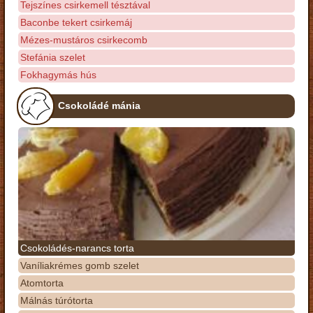
Tejszínes csirkemell tésztával
Baconbe tekert csirkemáj
Mézes-mustáros csirkecomb
Stefánia szelet
Fokhagymás hús
Csokoládé mánia
Csokoládés-narancs torta
Vaníliakrémes gomb szelet
Atomtorta
Málnás túrótorta