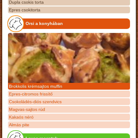
Dupla csokis torta
Epres csokitorta
Orsi a konyhában
Brokkolis krémsajtos muffin
Epres-citromos frissítő
Csokoládés-diós szendvics
Magvas-sajtos rúd
Kakaós néró
Almás pite