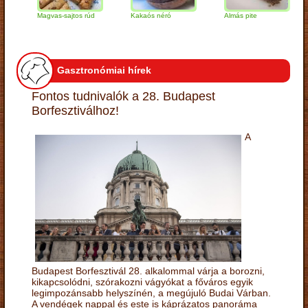
Magvas-sajtos rúd
Kakaós néró
Almás pite
Z
t
Gasztronómiai hírek
Fontos tudnivalók a 28. Budapest
Borfesztiválhoz!
A
Budapest Borfesztivál 28. alkalommal várja a borozni,
kikapcsolódni, szórakozni vágyókat a főváros egyik
legimpozánsabb helyszínén, a megújuló Budai Várban.
A vendégek nappal és este is káprázatos panoráma