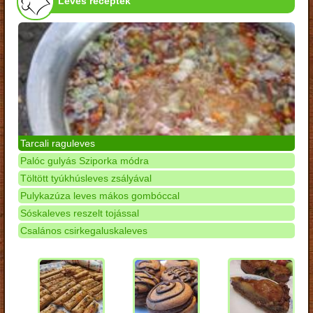
Leves receptek
Tarcali raguleves
Palóc gulyás Sziporka módra
Töltött tyúkhúsleves zsályával
Pulykazúza leves mákos gombóccal
Sóskaleves reszelt tojással
Csalános csirkegaluskaleves