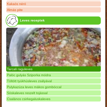
Kakaós néró
Almás pite
Leves receptek
Tarcali raguleves
Palóc gulyás Sziporka módra
Töltött tyúkhúsleves zsályával
Pulykazúza leves mákos gombóccal
Sóskaleves reszelt tojással
Csalános csirkegaluskaleves