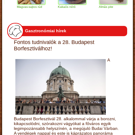
Magvas-sajtos rúd
Kakaós néró
Almás pite
Za
tú
Gasztronómiai hírek
Fontos tudnivalók a 28. Budapest
Borfesztiválhoz!
A
Budapest Borfesztivál 28. alkalommal várja a borozni,
kikapcsolódni, szórakozni vágyókat a főváros egyik
legimpozánsabb helyszínén, a megújuló Budai Várban.
A vendégek nappal és este is káprázatos panoráma