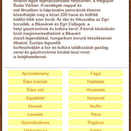
főváros egyik legimpozánsabb helyszínén, a megújuló
Budai Várban. A vendégek nappal és
esti fényében is káprázatos panorámát élvezve
kóstolhatják meg a közel 200 hazai és külföldi
kiállító több ezer borát. Az idei év fókuszába az Egri
borvidék, a Bikavérek és Egri Csillagok, a
helyi gasztronómia és kultúra kerül. A borok kóstolásán
kívül megismerkedhetünk a Bikavért
övező legendákkal, hungarikum borunk készítésének
titkaival. Európa legszebb
borfesztiválján a bor és kultúra találkozását gazdag
zenei és gasztronómiai kínálat teszi most
is felejthetetlenné.
Aprósütemény
Fagyi
Édes krémek
Halételek
Édes süti
Húsételek
Egytálétel
Kenyerek
Köretek
Muffin
Levesek
Pizza
Gyümölcsleves
Pogácsa
Zöldségleves
Saláta