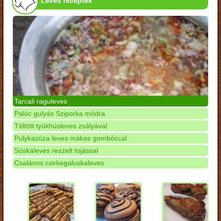
Leves receptek
Tarcali raguleves
Palóc gulyás Sziporka módra
Töltött tyúkhúsleves zsályával
Pulykazúza leves mákos gombóccal
Sóskaleves reszelt tojással
Csalános csirkegaluskaleves