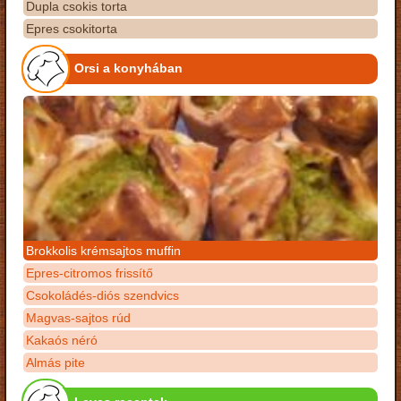
Dupla csokis torta
Epres csokitorta
Orsi a konyhában
Brokkolis krémsajtos muffin
Epres-citromos frissítő
Csokoládés-diós szendvics
Magvas-sajtos rúd
Kakaós néró
Almás pite