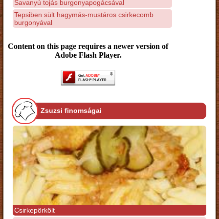
Savanyú tojás burgonyapogácsával
Tepsiben sült hagymás-mustáros csirkecomb
burgonyával
Content on this page requires a newer version of
Adobe Flash Player.
Zsuzsi finomságai
Csirkepörkölt