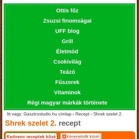
Ottis főz
Zsuzsi finomságai
UFF blog
Grill
Életmód
Csokivilág
Teázó
Fűszerek
Vitaminok
Régi magyar márkák története
Itt vagy: Gasztrostudio.hu címlap › Recept › Shrek szelet 2.
Shrek szelet 2.
recept
Kedvenc receptek közé