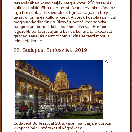
társaságában kóstolhatják meg a közel 200 hazai és
külföldi kiállító több ezer borát. Az idei év fókuszába az
Egri borvidék, a Bikavérek és Egri Csillagok, a helyi
gasztronómia és kultúra kerül. A borok kóstolásán kívül
megismerkedhetünk a Bikavért övező legendákkal,
hungarikum borunk készítésének titkaival. Európa
legszebb borfesztiválján a bor és kultúra találkozását
gazdag zenei és gasztronómiai kínálat teszi most is
felejthetetlenné.
28. Budapest Borfesztivál 2019
A
Budapest Borfesztivál 28. alkalommal várja a borozni,
kikapcsolódni, szórakozni vágyókat a