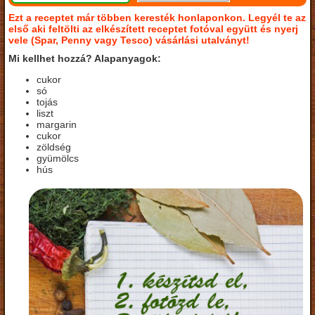
Ezt a receptet már többen keresték honlaponkon. Legyél te az
első aki feltölti az elkészített receptet fotóval együtt és nyerj
vele (Spar, Penny vagy Tesco) vásárlási utalványt!
Mi kellhet hozzá? Alapanyagok:
cukor
só
tojás
liszt
margarin
cukor
zöldség
gyümölcs
hús