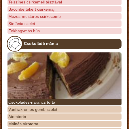
Tejszínes csirkemell tésztával
Baconbe tekert csirkemáj
Mézes-mustáros csirkecomb
Stefánia szelet
Fokhagymás hús
Csokoládé mánia
Csokoládés-narancs torta
Vaníliakrémes gomb szelet
Atomtorta
Málnás túrótorta