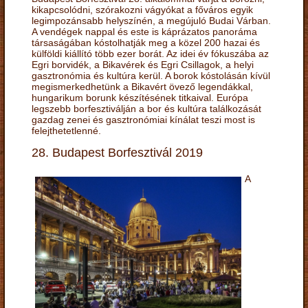
kikapcsolódni, szórakozni vágyókat a főváros egyik
legimpozánsabb helyszínén, a megújuló Budai Várban.
A vendégek nappal és este is káprázatos panoráma
társaságában kóstolhatják meg a közel 200 hazai és
külföldi kiállító több ezer borát. Az idei év fókuszába az
Egri borvidék, a Bikavérek és Egri Csillagok, a helyi
gasztronómia és kultúra kerül. A borok kóstolásán kívül
megismerkedhetünk a Bikavért övező legendákkal,
hungarikum borunk készítésének titkaival. Európa
legszebb borfesztiválján a bor és kultúra találkozását
gazdag zenei és gasztronómiai kínálat teszi most is
felejthetetlenné.
28. Budapest Borfesztivál 2019
A