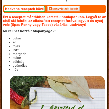
Kedvenc receptek közé
Ezt a receptet már többen keresték honlaponkon. Legyél te az
első aki feltölti az elkészített receptet fotóval együtt és nyerj
vele (Spar, Penny vagy Tesco) vásárlási utalványt!
Mi kellhet hozzá? Alapanyagok:
cukor
só
tojás
liszt
margarin
cukor
zöldség
gyümölcs
hús