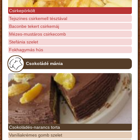
Csirkepörkölt
Tejszínes csirkemell tésztával
Baconbe tekert csirkemáj
Mézes-mustáros csirkecomb
Stefánia szelet
Fokhagymás hús
Csokoládé mánia
Csokoládés-narancs torta
Vaníliakrémes gomb szelet