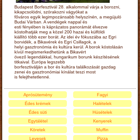
Budapest Borfesztivál 28. alkalommal várja a borozni,
kikapcsolódni, szórakozni vágyókat a
főváros egyik legimpozánsabb helyszínén, a megújuló
Budai Várban. A vendégek nappal és
esti fényében is káprázatos panorámát élvezve
kóstolhatják meg a közel 200 hazai és külföldi
kiállító több ezer borát. Az idei év fókuszába az Egri
borvidék, a Bikavérek és Egri Csillagok, a
helyi gasztronómia és kultúra kerül. A borok kóstolásán
kívül megismerkedhetünk a Bikavért
övező legendákkal, hungarikum borunk készítésének
titkaival. Európa legszebb
borfesztiválján a bor és kultúra találkozását gazdag
zenei és gasztronómiai kínálat teszi most
is felejthetetlenné.
Aprósütemény
Fagyi
Édes krémek
Halételek
Édes süti
Húsételek
Egytálétel
Kenyerek
Köretek
Muffin
Levesek
Pizza