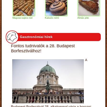
Magvas-sajtos rúd
Kakaós néró
Almás pite
Zab
túr
Gasztronómiai hírek
Fontos tudnivalók a 28. Budapest
Borfesztiválhoz!
A
Budapest Borfesztivál 28. alkalommal várja a borozni,