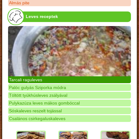
Almás pite
Leves receptek
Tarcali raguleves
Palóc gulyás Sziporka módra
Töltött tyúkhúsleves zsályával
Pulykazúza leves mákos gombóccal
Sóskaleves reszelt tojással
Csalános csirkegaluskaleves