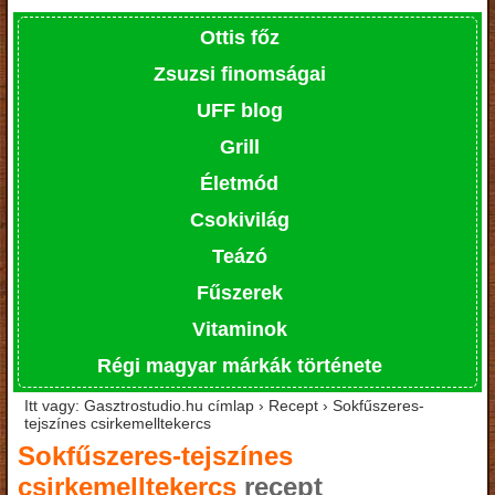
Ottis főz
Zsuzsi finomságai
UFF blog
Grill
Életmód
Csokivilág
Teázó
Fűszerek
Vitaminok
Régi magyar márkák története
Itt vagy: Gasztrostudio.hu címlap › Recept › Sokfűszeres-
tejszínes csirkemelltekercs
Sokfűszeres-tejszínes
csirkemelltekercs
recept