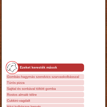
Ezeket keresték mások
Gombás-hagymás szendvics szarvaskolbásszal
Túrós pizza
Sajttal és sonkával töltött gomba
Rostos almalé télire
Cukkini-vagdalt
Házi kolbászos kenyér