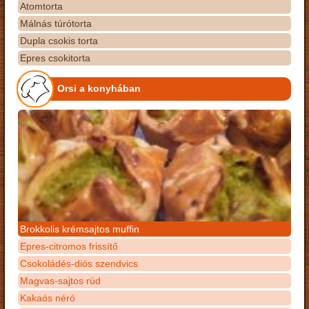
Atomtorta
Málnás túrótorta
Dupla csokis torta
Epres csokitorta
Orsi a konyhában
Brokkolis krémsajtos muffin
Epres-citromos frissítő
Csokoládés-diós szendvics
Magvas-sajtos rúd
Kakaós néró