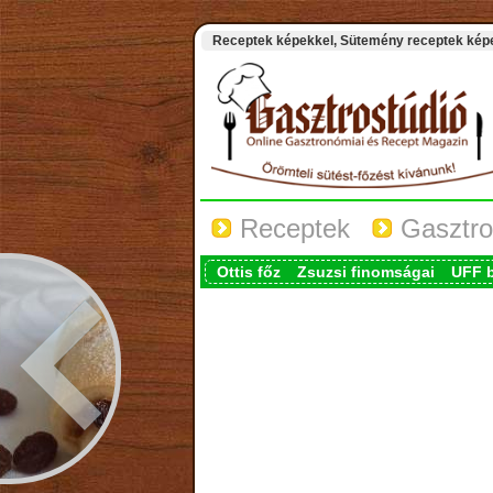
Receptek képekkel, Sütemény receptek képek
Receptek
Gasztro
Ottis főz
Zsuzsi finomságai
UFF 