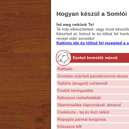
Hogyan készül a Somlói
Írd meg nekünk Te!
Te már elkészítetted, vagy most készülsz
Készítsd el, fotózd le és töltsd fel ho
recept után sorsolás!
Kattints ide és töltsd fel recepted 
Ezeket keresték mások
Raffaelo
Gombás-szárított paradicsomos tészta
Tejfölös (lengyel) csirkemell
Füstölt heringsaláta
Kókuszos csirkefalatkák
Vitaminsaláta káposztával, almával
Csokitorta - tej és liszt nélkül
Ropogós pármai burgonya
Kókuszos kifli