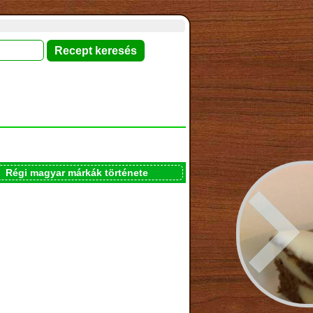
Régi magyar márkák története