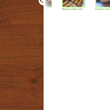
Csokoládés-diós
Magvas-sajtos rúd
Kakaós néró
szendvics