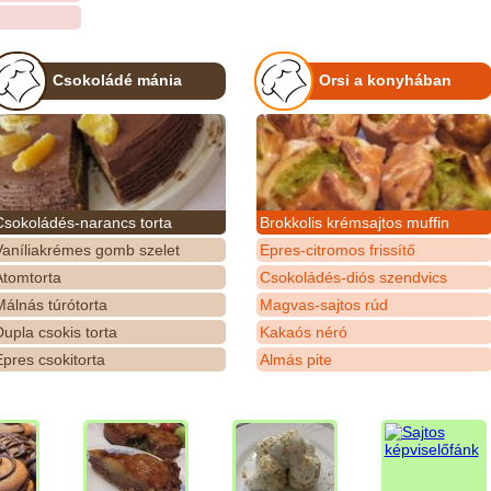
Csokoládé mánia
Orsi a konyhában
Csokoládés-narancs torta
Brokkolis krémsajtos muffin
Vaníliakrémes gomb szelet
Epres-citromos frissítő
Atomtorta
Csokoládés-diós szendvics
álnás túrótorta
Magvas-sajtos rúd
upla csokis torta
Kakaós néró
pres csokitorta
Almás pite