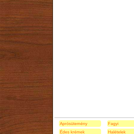
Aprósütemény
Fagyi
Édes krémek
Halételek