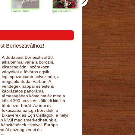
amisu torta
Quinoa saláta
Mandulás kifli
Csokoládés
narancs tor
t Borfesztiválhoz!
A Budapest Borfesztivál 28.
alkalommal várja a borozni,
kikapcsolódni, szórakozni
vágyókat a főváros egyik
legimpozánsabb helyszínén, a
megújuló Budai Várban. A
vendégek nappal és este is
káprázatos panoráma
társaságában kóstolhatják meg a
közel 200 hazai és külföldi kiállító
több ezer borát. Az idei év
fókuszába az Egri borvidék, a
Bikavérek és Egri Csillagok, a helyi
sán kívül megismerkedhetünk a
készítésének titkaival. Európa
ozását gazdag zenei és
né.