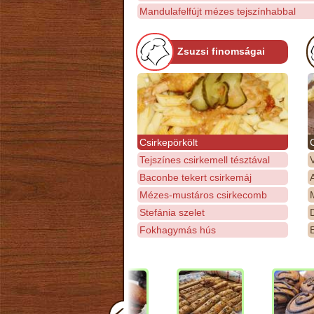
Mandulafelfújt mézes tejszínhabbal
Zsuzsi finomságai
Csirkepörkölt
Tejszínes csirkemell tésztával
Baconbe tekert csirkemáj
Mézes-mustáros csirkecomb
M
Stefánia szelet
D
Fokhagymás hús
E