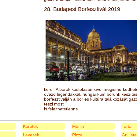
28. Budapest Borfesztivál 2019
kerül. A borok kóstolásán kívül megismerkedhet
övező legendákkal, hungarikum borunk készítésé
borfesztiválján a bor és kultúra találkozását ga
teszi most
is felejthetetlenné.
Köretek
Muffin
Torta
Levesek
Pizza
Grill ét