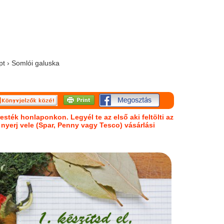
pt › Somlói galuska
esték honlaponkon. Legyél te az első aki feltölti az
s nyerj vele (Spar, Penny vagy Tesco) vásárlási