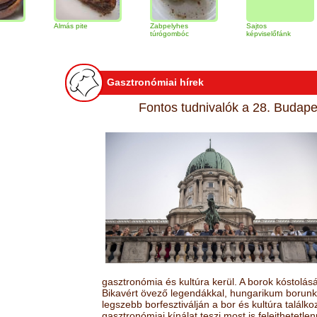
Almás pite
Zabpelyhes
Sajtos
Tir
túrógombóc
képviselőfánk
Gasztronómiai hírek
Fontos tudnivalók a 28. Budapes
gasztronómia és kultúra kerül. A borok kóstolá
Bikavért övező legendákkal, hungarikum borunk 
legszebb borfesztiválján a bor és kultúra találk
gasztronómiai kínálat teszi most is felejthetetlen