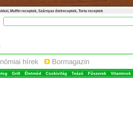
kel, Muffin receptek, Szárnyas ételreceptek, Torta receptek
nómiai hírek
Bormagazin
blog
Grill
Életmód
Csokivilág
Teázó
Fűszerek
Vitaminok