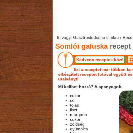
Itt vagy: Gasztrostudio.hu címlap › Rece
Somlói galuska
recept
Kedvenc receptek közé
Ezt a receptet már többen ker
elkészített receptet fotóval együtt é
utalványt!
Mi kellhet hozzá? Alapanyagok:
cukor
só
tojás
liszt
margarin
cukor
zöldség
gyümölcs