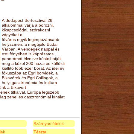
A Budapest Borfesztivál 28.
alkalommal várja a borozni,
kikapcsolódni, szórakozni
vágyókat a
főváros egyik legimpozánsabb
helyszínén, a megújuló Budai
Várban. A vendégek nappal és
esti fényében is káprázatos
panorámát élvezve kóstolhatják
meg a közel 200 hazai és külföldi
kiállító több ezer borát. Az idei év
fókuszába az Egri borvidék, a
Bikavérek és Egri Csillagok, a
helyi gasztronómia és kultúra
ünk a Bikavért
nek titkaival. Európa legszebb
zdag zenei és gasztronómiai kínálat
Szárnyas ételek
elek
Tészta