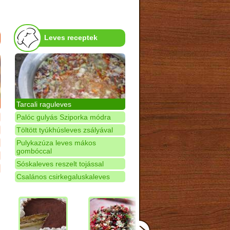
Leves receptek
Tarcali raguleves
Palóc gulyás Sziporka módra
Töltött tyúkhúsleves zsályával
Pulykazúza leves mákos
gombóccal
Sóskaleves reszelt tojással
Csalános csirkegaluskaleves