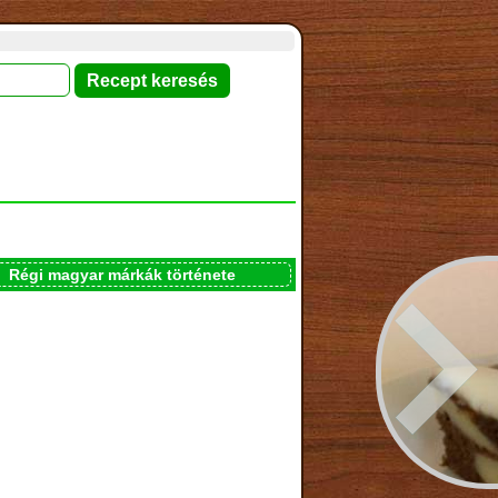
Régi magyar márkák története