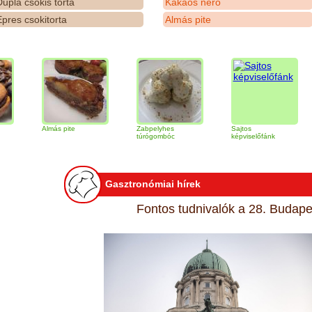
upla csokis torta
Kakaós néró
pres csokitorta
Almás pite
Almás pite
Zabpelyhes
Sajtos
Tir
túrógombóc
képviselőfánk
Gasztronómiai hírek
Fontos tudnivalók a 28. Budapes