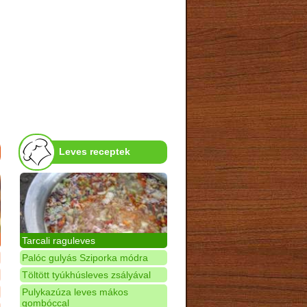
Leves receptek
Tarcali raguleves
Palóc gulyás Sziporka módra
Töltött tyúkhúsleves zsályával
Pulykazúza leves mákos
gombóccal