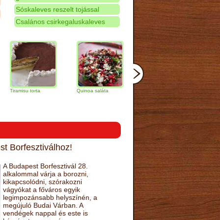
Sóskaleves reszelt tojással
Csalános csirkegaluskaleves
amisu torta
Quinoa saláta
Mandulás kifli
Csokoládés
narancs tort
t Borfesztiválhoz!
A Budapest Borfesztivál 28.
alkalommal várja a borozni,
kikapcsolódni, szórakozni
vágyókat a főváros egyik
legimpozánsabb helyszínén, a
megújuló Budai Várban. A
vendégek nappal és este is