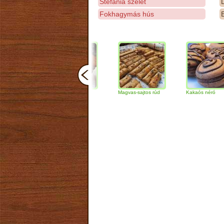
Stefánia szelet
D
Fokhagymás hús
E
Csokoládés-diós
Magvas-sajtos rúd
Kakaós néró
szendvics