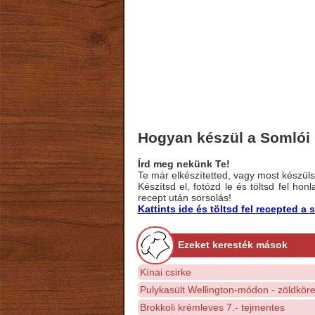
Hogyan készül a Somlói 
Írd meg nekünk Te!
Te már elkészítetted, vagy most készülsz
Készítsd el, fotózd le és töltsd fel ho
recept után sorsolás!
Kattints ide és töltsd fel recepted 
Ezeket keresték mások
Kínai csirke
Pulykasült Wellington-módon - zöldköre
Brokkoli krémleves 7.- tejmentes