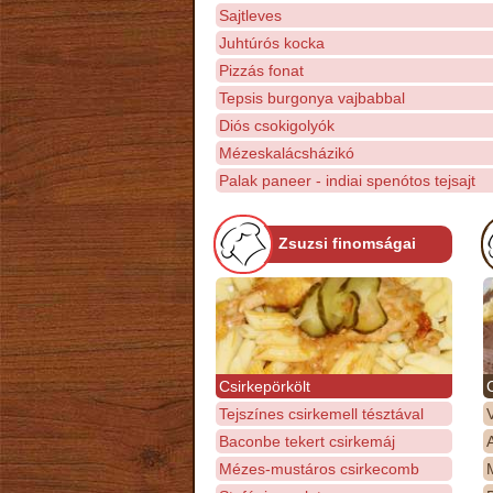
Sajtleves
Juhtúrós kocka
Pizzás fonat
Tepsis burgonya vajbabbal
Diós csokigolyók
Mézeskalácsházikó
Palak paneer - indiai spenótos tejsajt
Zsuzsi finomságai
Csirkepörkölt
Tejszínes csirkemell tésztával
Baconbe tekert csirkemáj
Mézes-mustáros csirkecomb
M