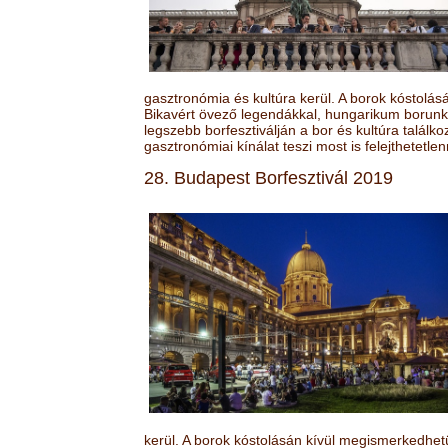
gasztronómia és kultúra kerül. A borok kóstolá
Bikavért övező legendákkal, hungarikum borunk 
legszebb borfesztiválján a bor és kultúra találk
gasztronómiai kínálat teszi most is felejthetetlen
28. Budapest Borfesztivál 2019
kerül. A borok kóstolásán kívül megismerkedhet