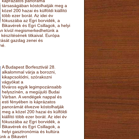
káprázatos panoráma
társaságában kóstolhatják meg a
közel 200 hazai és külföldi kiállító
több ezer borát. Az idei év
fókuszába az Egri borvidék, a
Bikavérek és Egri Csillagok, a helyi
sán kívül megismerkedhetünk a
készítésének titkaival. Európa
ozását gazdag zenei és
né.
A Budapest Borfesztivál 28.
alkalommal várja a borozni,
kikapcsolódni, szórakozni
vágyókat a
főváros egyik legimpozánsabb
helyszínén, a megújuló Budai
Várban. A vendégek nappal és
esti fényében is káprázatos
panorámát élvezve kóstolhatják
meg a közel 200 hazai és külföldi
kiállító több ezer borát. Az idei év
fókuszába az Egri borvidék, a
Bikavérek és Egri Csillagok, a
helyi gasztronómia és kultúra
ünk a Bikavért