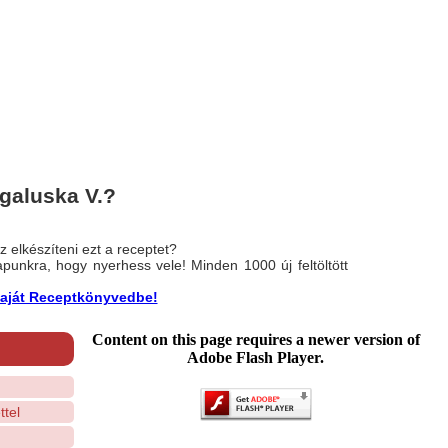
galuska V.?
 elkészíteni ezt a receptet?
nlapunkra, hogy nyerhess vele! Minden 1000 új feltöltött
a saját Receptkönyvedbe!
Content on this page requires a newer version of
Adobe Flash Player.
ttel