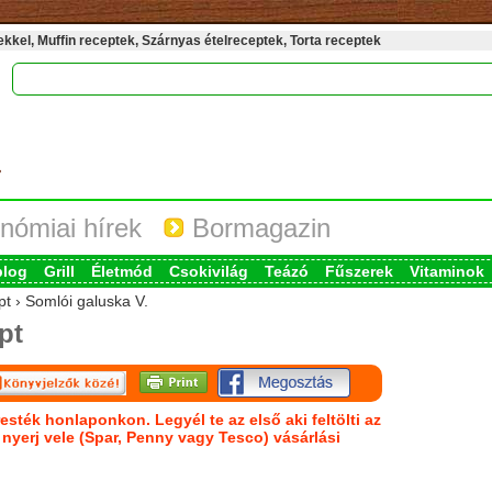
kel, Muffin receptek, Szárnyas ételreceptek, Torta receptek
nómiai hírek
Bormagazin
blog
Grill
Életmód
Csokivilág
Teázó
Fűszerek
Vitaminok
pt › Somlói galuska V.
pt
esték honlaponkon. Legyél te az első aki feltölti az
s nyerj vele (Spar, Penny vagy Tesco) vásárlási