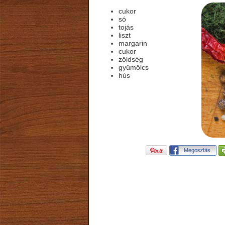
cukor
só
tojás
liszt
margarin
cukor
zöldség
gyümölcs
hús