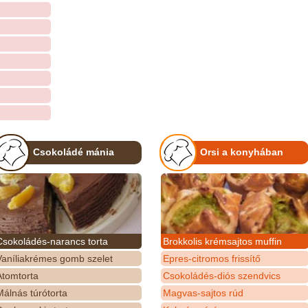
Csokoládé mánia
Orsi a konyhában
Csokoládés-narancs torta
Brokkolis krémsajtos muffin
Vaníliakrémes gomb szelet
Epres-citromos frissítő
Atomtorta
Csokoládés-diós szendvics
álnás túrótorta
Magvas-sajtos rúd