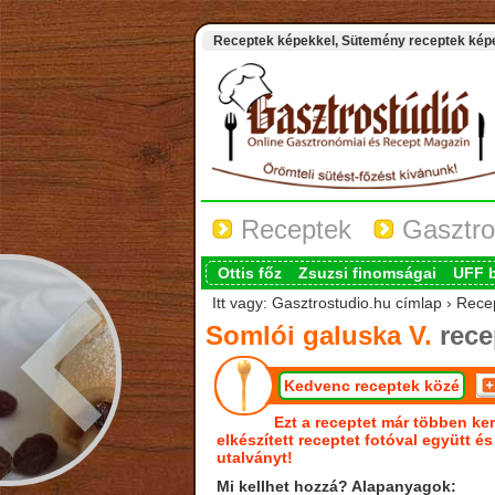
Receptek képekkel, Sütemény receptek képek
Receptek
Gasztro
Ottis főz
Zsuzsi finomságai
UFF 
Itt vagy: Gasztrostudio.hu címlap › Rece
Somlói galuska V.
rece
Kedvenc receptek közé
Ezt a receptet már többen ker
elkészített receptet fotóval együtt é
utalványt!
Mi kellhet hozzá? Alapanyagok: