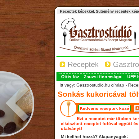
Receptek képekkel, Sütemény receptek képek
Receptek
Gasztro
Ottis főz
Zsuzsi finomságai
UFF 
Itt vagy: Gasztrostudio.hu címlap › Recept
Sonkás kukoricával tölt
Kedvenc receptek közé
Ezt a receptet már többen ker
elkészített receptet fotóval együtt é
utalványt!
Mi kellhet hozzá? Alapanyagok: