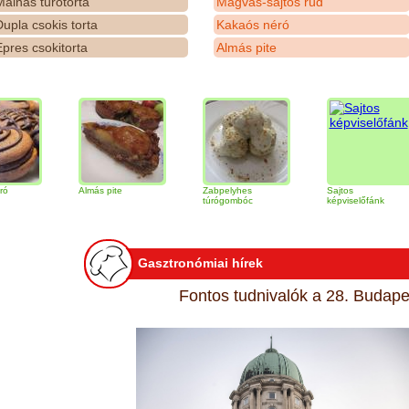
álnás túrótorta
Magvas-sajtos rúd
upla csokis torta
Kakaós néró
pres csokitorta
Almás pite
Almás pite
Zabpelyhes
Sajtos
túrógombóc
képviselőfánk
Gasztronómiai hírek
Fontos tudnivalók a 28. Budapes