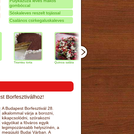
Pulykazúza leves mákos
gombóccal
Sóskaleves reszelt tojással
Csalános csirkegaluskaleves
Tiramisu torta
Quinoa saláta
Mandulás kifli
Csokolá
narancs 
t Borfesztiválhoz!
A Budapest Borfesztivál 28.
alkalommal várja a borozni,
kikapcsolódni, szórakozni
vágyókat a főváros egyik
legimpozánsabb helyszínén, a
megújuló Budai Várban. A