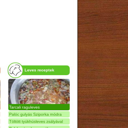
Leves receptek
Tarcali raguleves
Palóc gulyás Sziporka módra
Töltött tyúkhúsleves zsályával