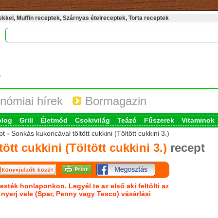
kel, Muffin receptek, Szárnyas ételreceptek, Torta receptek
nómiai hírek
Bormagazin
blog
Grill
Életmód
Csokivilág
Teázó
Fűszerek
Vitaminok
 › Sonkás kukoricával töltött cukkini (Töltött cukkini 3.)
ött cukkini (Töltött cukkini 3.)
recept
esték honlaponkon. Legyél te az első aki feltölti az
s nyerj vele (Spar, Penny vagy Tesco) vásárlási