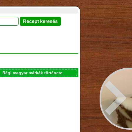
Régi magyar márkák története