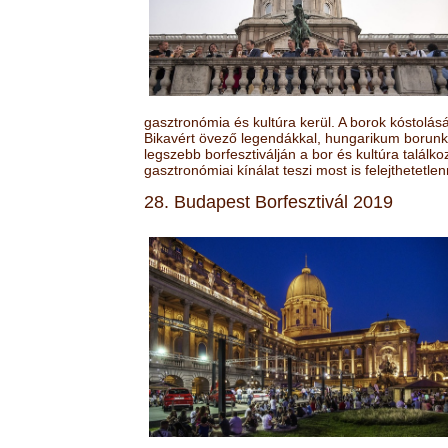
gasztronómia és kultúra kerül. A borok kóstolá
Bikavért övező legendákkal, hungarikum borunk 
legszebb borfesztiválján a bor és kultúra találk
gasztronómiai kínálat teszi most is felejthetetlen
28. Budapest Borfesztivál 2019