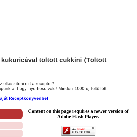
ukoricával töltött cukkini (Töltött
 elkészíteni ezt a receptet?
nlapunkra, hogy nyerhess vele! Minden 1000 új feltöltött
a saját Receptkönyvedbe!
Content on this page requires a newer version of
Adobe Flash Player.