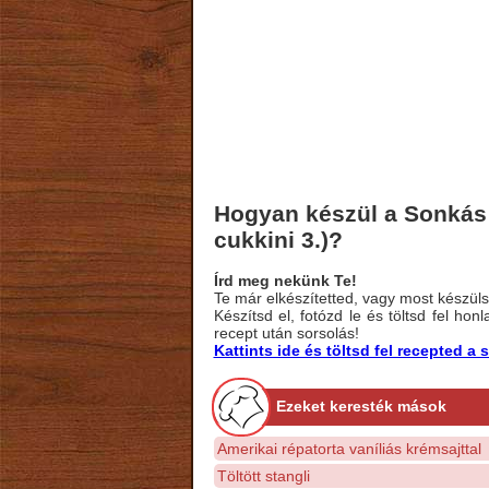
Hogyan készül a Sonkás k
cukkini 3.)?
Írd meg nekünk Te!
Te már elkészítetted, vagy most készülsz
Készítsd el, fotózd le és töltsd fel ho
recept után sorsolás!
Kattints ide és töltsd fel recepted 
Ezeket keresték mások
Amerikai répatorta vaníliás krémsajttal
Töltött stangli