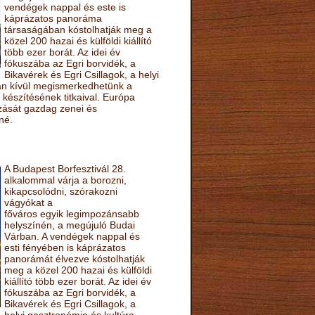
vendégek nappal és este is
káprázatos panoráma
társaságában kóstolhatják meg a
közel 200 hazai és külföldi kiállító
több ezer borát. Az idei év
fókuszába az Egri borvidék, a
Bikavérek és Egri Csillagok, a helyi
sán kívül megismerkedhetünk a
készítésének titkaival. Európa
ozását gazdag zenei és
né.
A Budapest Borfesztivál 28.
alkalommal várja a borozni,
kikapcsolódni, szórakozni
vágyókat a
főváros egyik legimpozánsabb
helyszínén, a megújuló Budai
Várban. A vendégek nappal és
esti fényében is káprázatos
panorámát élvezve kóstolhatják
meg a közel 200 hazai és külföldi
kiállító több ezer borát. Az idei év
fókuszába az Egri borvidék, a
Bikavérek és Egri Csillagok, a
helyi gasztronómia és kultúra