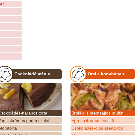
er
Csokoládé mánia
Orsi a konyhában
Csokoládés-narancs torta
Brokkolis krémsajtos muffin
Vaníliakrémes gomb szelet
Epres-citromos frissítő
Atomtorta
Csokoládés-diós szendvics