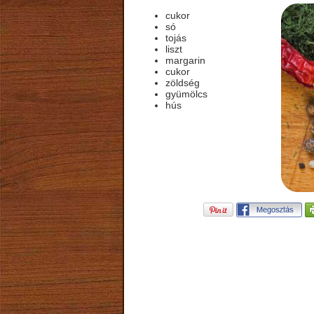
cukor
só
tojás
liszt
margarin
cukor
zöldség
gyümölcs
hús