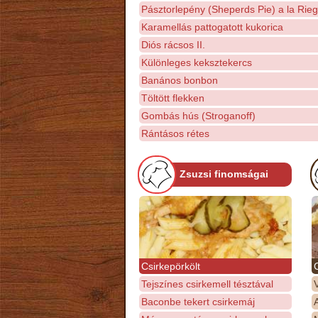
Pásztorlepény (Sheperds Pie) a la Rieg
Karamellás pattogatott kukorica
Diós rácsos II.
Különleges keksztekercs
Banános bonbon
Töltött flekken
Gombás hús (Stroganoff)
Rántásos rétes
Zsuzsi finomságai
Csirkepörkölt
Tejszínes csirkemell tésztával
Baconbe tekert csirkemáj