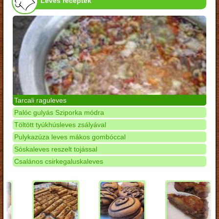
Leves receptek
Tarcali raguleves
Palóc gulyás Sziporka módra
Töltött tyúkhúsleves zsályával
Pulykazúza leves mákos gombóccal
Sóskaleves reszelt tojással
Csalános csirkegaluskaleves