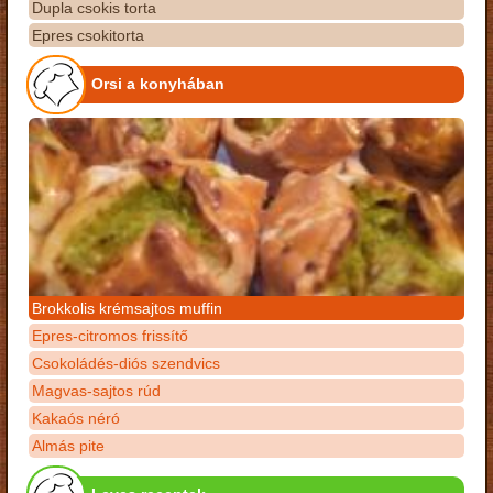
Dupla csokis torta
Epres csokitorta
Orsi a konyhában
Brokkolis krémsajtos muffin
Epres-citromos frissítő
Csokoládés-diós szendvics
Magvas-sajtos rúd
Kakaós néró
Almás pite