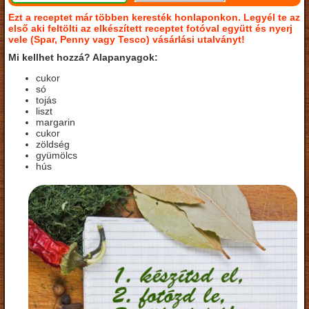
Ezt a receptet már többen keresték honlaponkon. Legyél te az
első aki feltölti az elkészített receptet fotóval együtt és nyerj
vele (Spar, Penny vagy Tesco) vásárlási utalványt!
Mi kellhet hozzá? Alapanyagok:
cukor
só
tojás
liszt
margarin
cukor
zöldség
gyümölcs
hús