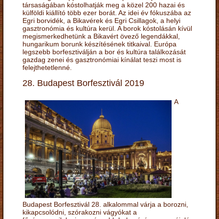
társaságában kóstolhatják meg a közel 200 hazai és
külföldi kiállító több ezer borát. Az idei év fókuszába az
Egri borvidék, a Bikavérek és Egri Csillagok, a helyi
gasztronómia és kultúra kerül. A borok kóstolásán kívül
megismerkedhetünk a Bikavért övező legendákkal,
hungarikum borunk készítésének titkaival. Európa
legszebb borfesztiválján a bor és kultúra találkozását
gazdag zenei és gasztronómiai kínálat teszi most is
felejthetetlenné.
28. Budapest Borfesztivál 2019
A
Budapest Borfesztivál 28. alkalommal várja a borozni,
kikapcsolódni, szórakozni vágyókat a