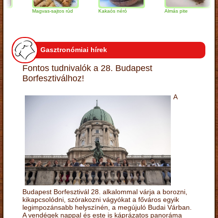
Magvas-sajtos rúd
Kakaós néró
Almás pite
Gasztronómiai hírek
Fontos tudnivalók a 28. Budapest
Borfesztiválhoz!
A
Budapest Borfesztivál 28. alkalommal várja a borozni,
kikapcsolódni, szórakozni vágyókat a főváros egyik
legimpozánsabb helyszínén, a megújuló Budai Várban.
A vendégek nappal és este is káprázatos panoráma