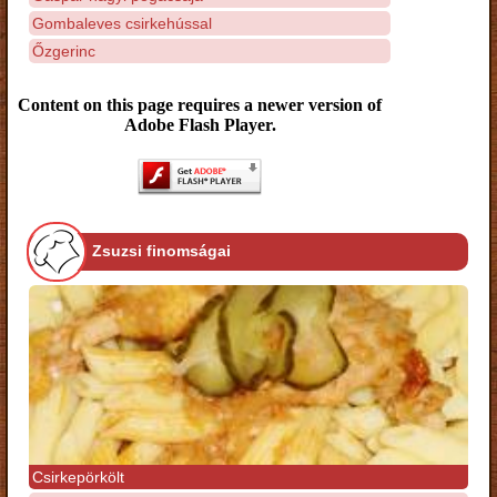
Gombaleves csirkehússal
Őzgerinc
Content on this page requires a newer version of
Adobe Flash Player.
Zsuzsi finomságai
Csirkepörkölt