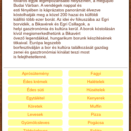
főváros egyik legimpozánsabb helyszínén, a megújuló
Budai Várban. A vendégek nappal és
esti fényében is káprázatos panorámát élvezve
kóstolhatják meg a közel 200 hazai és külföldi
kiállító több ezer borát. Az idei év fókuszába az Egri
borvidék, a Bikavérek és Egri Csillagok, a
helyi gasztronómia és kultúra kerül. A borok kóstolásán
kívül megismerkedhetünk a Bikavért
övező legendákkal, hungarikum borunk készítésének
titkaival. Európa legszebb
borfesztiválján a bor és kultúra találkozását gazdag
zenei és gasztronómiai kínálat teszi most
is felejthetetlenné.
Aprósütemény
Fagyi
Édes krémek
Halételek
Édes süti
Húsételek
Egytálétel
Kenyerek
Köretek
Muffin
Levesek
Pizza
Gyümölcsleves
Pogácsa
Zöldségleves
Saláta