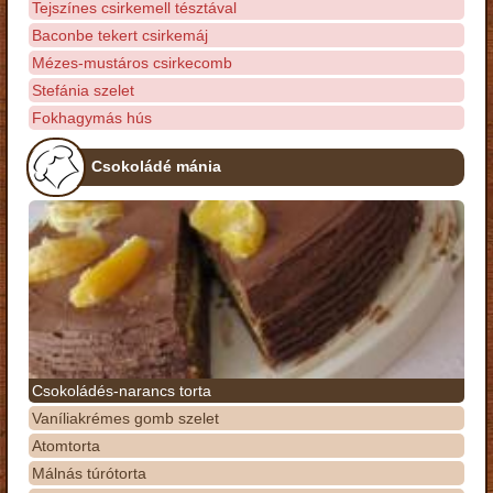
Tejszínes csirkemell tésztával
Baconbe tekert csirkemáj
Mézes-mustáros csirkecomb
Stefánia szelet
Fokhagymás hús
Csokoládé mánia
Csokoládés-narancs torta
Vaníliakrémes gomb szelet
Atomtorta
Málnás túrótorta