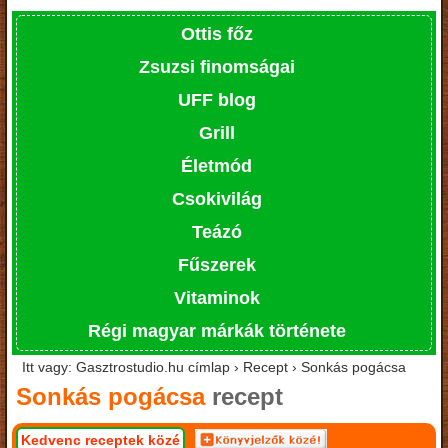
Ottis főz
Zsuzsi finomságai
UFF blog
Grill
Életmód
Csokivilág
Teázó
Fűszerek
Vitaminok
Régi magyar márkák története
Itt vagy: Gasztrostudio.hu címlap › Recept › Sonkás pogácsa
Sonkás pogácsa
recept
Kedvenc receptek közé