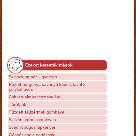
Ezeket keresték mások
Szilvásgombóc - gyorsan
Rakott burgonya savanyú káposztával 2. -
pulykahúsos
Csirkés-almás tésztasaláta
Túrófánk
Tűzdelt szűzérmék gombával
Szilvás paradicsomleves
Svéd ropogós lapkenyér
Gáspár nagyi pogácsája