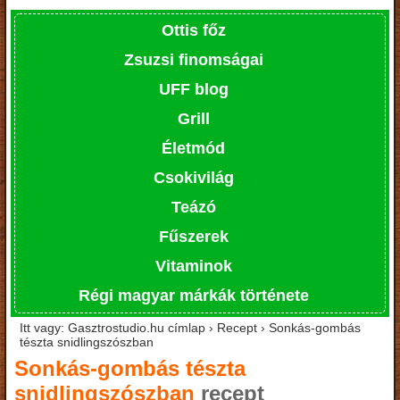
Ottis főz
Zsuzsi finomságai
UFF blog
Grill
Életmód
Csokivilág
Teázó
Fűszerek
Vitaminok
Régi magyar márkák története
Itt vagy: Gasztrostudio.hu címlap › Recept › Sonkás-gombás
tészta snidlingszószban
Sonkás-gombás tészta
snidlingszószban
recept