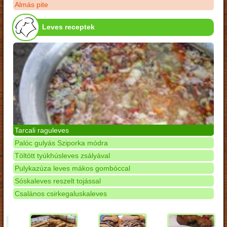
Almás pite
Leves receptek
Tarcali raguleves
Palóc gulyás Sziporka módra
Töltött tyúkhúsleves zsályával
Pulykazúza leves mákos gombóccal
Sóskaleves reszelt tojással
Csalános csirkegaluskaleves