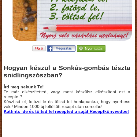
Hogyan készül a Sonkás-gombás tészta
snidlingszószban?
Írd meg nekünk Te!
Te már elkészítetted, vagy most készülsz elkészíteni ezt a
receptet?
Készítsd el, fotózd le és töltsd fel honlapunkra, hogy nyerhess
vele! Minden 1000 új feltöltött recept után sorsolás!
Kattints ide és töltsd fel recepted a saját Receptkönyvedbe!