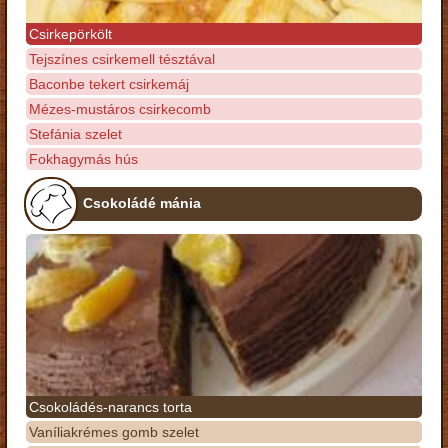
Csirkepörkölt
Tejszínes csirkemell tésztával
Baconbe tekert csirkemáj
Mézes-mustáros csirkecomb
Stefánia szelet
Fokhagymás hús
Csokoládé mánia
Csokoládés-narancs torta
Vaníliakrémes gomb szelet