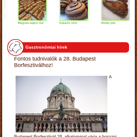
Magvas-sajtos rúd
Kakaós néró
Almás pite
Za
tú
Gasztronómiai hírek
Fontos tudnivalók a 28. Budapest
Borfesztiválhoz!
A
Budapest Borfesztivál 28. alkalommal várja a borozni,