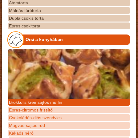
Atomtorta
Málnás túrótorta
Dupla csokis torta
Epres csokitorta
Orsi a konyhában
Brokkolis krémsajtos muffin
Epres-citromos frissítő
Csokoládés-diós szendvics
Magvas-sajtos rúd
Kakaós néró