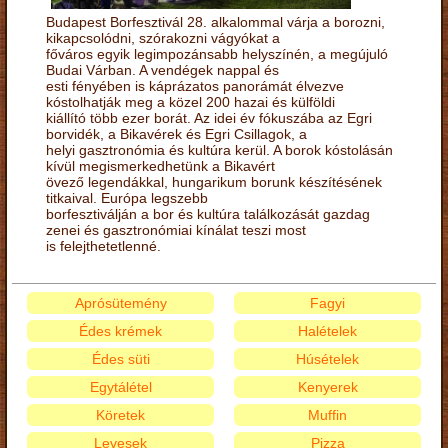
Budapest Borfesztivál 28. alkalommal várja a borozni,
kikapcsolódni, szórakozni vágyókat a
főváros egyik legimpozánsabb helyszínén, a megújuló
Budai Várban. A vendégek nappal és
esti fényében is káprázatos panorámát élvezve
kóstolhatják meg a közel 200 hazai és külföldi
kiállító több ezer borát. Az idei év fókuszába az Egri
borvidék, a Bikavérek és Egri Csillagok, a
helyi gasztronómia és kultúra kerül. A borok kóstolásán
kívül megismerkedhetünk a Bikavért
övező legendákkal, hungarikum borunk készítésének
titkaival. Európa legszebb
borfesztiválján a bor és kultúra találkozását gazdag
zenei és gasztronómiai kínálat teszi most
is felejthetetlenné.
Aprósütemény
Fagyi
Édes krémek
Halételek
Édes süti
Húsételek
Egytálétel
Kenyerek
Köretek
Muffin
Levesek
Pizza