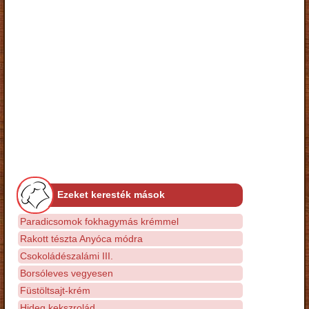
Ezeket keresték mások
Paradicsomok fokhagymás krémmel
Rakott tészta Anyóca módra
Csokoládészalámi III.
Borsóleves vegyesen
Füstöltsajt-krém
Hideg kekszrolád