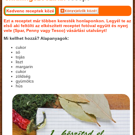
Kedvenc receptek közé
Ezt a receptet már többen keresték honlaponkon. Legyél te az
első aki feltölti az elkészített receptet fotóval együtt és nyerj
vele (Spar, Penny vagy Tesco) vásárlási utalványt!
Mi kellhet hozzá? Alapanyagok:
cukor
só
tojás
liszt
margarin
cukor
zöldség
gyümölcs
hús