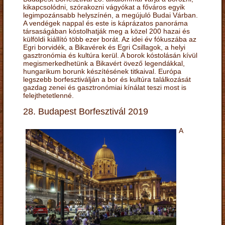
kikapcsolódni, szórakozni vágyókat a főváros egyik
legimpozánsabb helyszínén, a megújuló Budai Várban.
A vendégek nappal és este is káprázatos panoráma
társaságában kóstolhatják meg a közel 200 hazai és
külföldi kiállító több ezer borát. Az idei év fókuszába az
Egri borvidék, a Bikavérek és Egri Csillagok, a helyi
gasztronómia és kultúra kerül. A borok kóstolásán kívül
megismerkedhetünk a Bikavért övező legendákkal,
hungarikum borunk készítésének titkaival. Európa
legszebb borfesztiválján a bor és kultúra találkozását
gazdag zenei és gasztronómiai kínálat teszi most is
felejthetetlenné.
28. Budapest Borfesztivál 2019
A