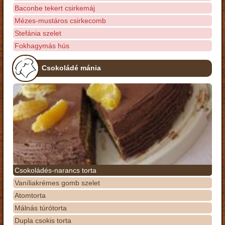
Baconbe tekert csirkemáj
Mézes-mustáros csirkecomb
Stefánia szelet
Fokhagymás hús
Csokoládé mánia
Csokoládés-narancs torta
Vaníliakrémes gomb szelet
Atomtorta
Málnás túrótorta
Dupla csokis torta