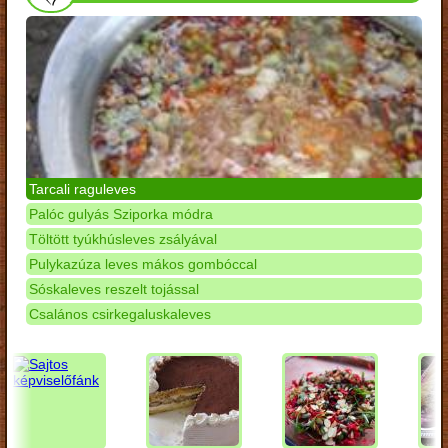
Tarcali raguleves
Palóc gulyás Sziporka módra
Töltött tyúkhúsleves zsályával
Pulykazúza leves mákos gombóccal
Sóskaleves reszelt tojással
Csalános csirkegaluskaleves