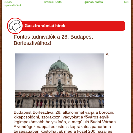
tos
Tiramisu torta
Quinoa saláta
Mandulás kifl
viselőfánk
Gasztronómiai hírek
Fontos tudnivalók a 28. Budapest
Borfesztiválhoz!
A
Budapest Borfesztivál 28. alkalommal várja a borozni,
kikapcsolódni, szórakozni vágyókat a főváros egyik
legimpozánsabb helyszínén, a megújuló Budai Várban.
A vendégek nappal és este is káprázatos panoráma
társaságában kóstolhatják meg a közel 200 hazai és