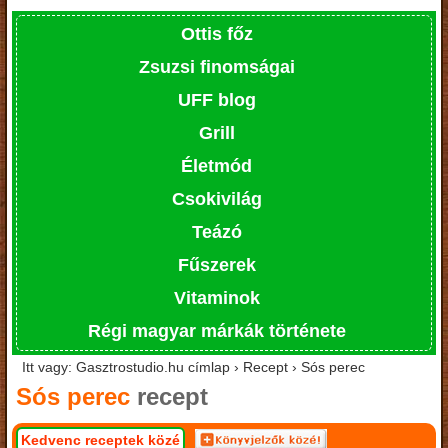
Ottis főz
Zsuzsi finomságai
UFF blog
Grill
Életmód
Csokivilág
Teázó
Fűszerek
Vitaminok
Régi magyar márkák története
Itt vagy: Gasztrostudio.hu címlap › Recept › Sós perec
Sós perec
recept
Kedvenc receptek közé