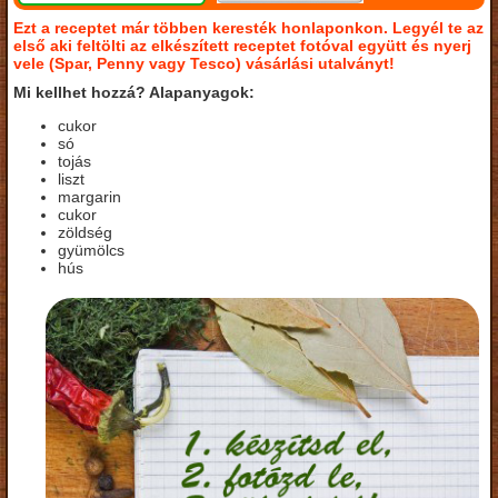
Ezt a receptet már többen keresték honlaponkon. Legyél te az
első aki feltölti az elkészített receptet fotóval együtt és nyerj
vele (Spar, Penny vagy Tesco) vásárlási utalványt!
Mi kellhet hozzá? Alapanyagok:
cukor
só
tojás
liszt
margarin
cukor
zöldség
gyümölcs
hús