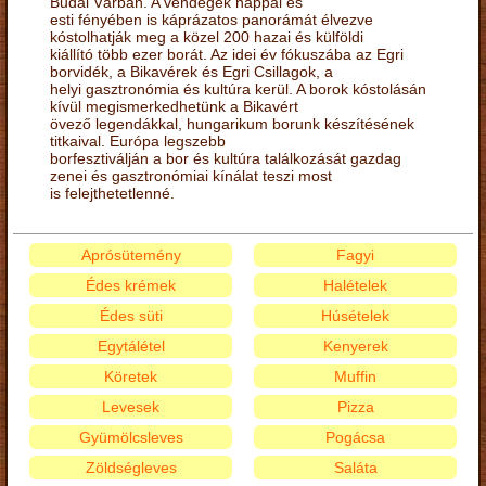
Budai Várban. A vendégek nappal és
esti fényében is káprázatos panorámát élvezve
kóstolhatják meg a közel 200 hazai és külföldi
kiállító több ezer borát. Az idei év fókuszába az Egri
borvidék, a Bikavérek és Egri Csillagok, a
helyi gasztronómia és kultúra kerül. A borok kóstolásán
kívül megismerkedhetünk a Bikavért
övező legendákkal, hungarikum borunk készítésének
titkaival. Európa legszebb
borfesztiválján a bor és kultúra találkozását gazdag
zenei és gasztronómiai kínálat teszi most
is felejthetetlenné.
Aprósütemény
Fagyi
Édes krémek
Halételek
Édes süti
Húsételek
Egytálétel
Kenyerek
Köretek
Muffin
Levesek
Pizza
Gyümölcsleves
Pogácsa
Zöldségleves
Saláta