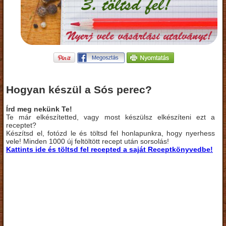
Hogyan készül a Sós perec?
Írd meg nekünk Te!
Te már elkészítetted, vagy most készülsz elkészíteni ezt a
receptet?
Készítsd el, fotózd le és töltsd fel honlapunkra, hogy nyerhess
vele! Minden 1000 új feltöltött recept után sorsolás!
Kattints ide és töltsd fel recepted a saját Receptkönyvedbe!