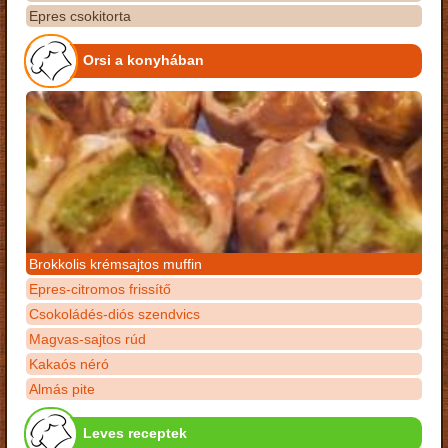
Epres csokitorta
Orsi a konyhában
Brokkolis krémsajtos muffin
Epres-citromos frissítő
Csokoládés-diós szendvics
Magvas-sajtos rúd
Kakaós néró
Almás pite
Leves receptek