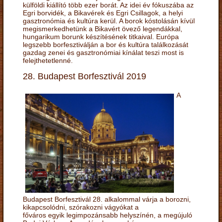
külföldi kiállító több ezer borát. Az idei év fókuszába az
Egri borvidék, a Bikavérek és Egri Csillagok, a helyi
gasztronómia és kultúra kerül. A borok kóstolásán kívül
megismerkedhetünk a Bikavért övező legendákkal,
hungarikum borunk készítésének titkaival. Európa
legszebb borfesztiválján a bor és kultúra találkozását
gazdag zenei és gasztronómiai kínálat teszi most is
felejthetetlenné.
28. Budapest Borfesztivál 2019
A
Budapest Borfesztivál 28. alkalommal várja a borozni,
kikapcsolódni, szórakozni vágyókat a
főváros egyik legimpozánsabb helyszínén, a megújuló