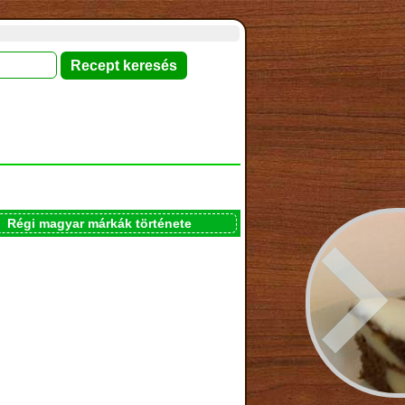
Régi magyar márkák története