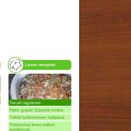
Leves receptek
Tarcali raguleves
Palóc gulyás Sziporka módra
Töltött tyúkhúsleves zsályával
Pulykazúza leves mákos
gombóccal