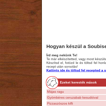
Hogyan készül a Soubis
Írd meg nekünk Te!
Te már elkészítetted, vagy most készülsz
Készítsd el, fotózd le és töltsd fel ho
recept után sorsolás!
Kattints ide és töltsd fel recepted 
Ezeket keresték mások
Májas ragu
Gyömbéres ceruzabab kesudióval
Pizzaszószos kifli