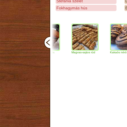
Stefánia szelet
D
Fokhagymás hús
E
Csokoládés-diós
Magvas-sajtos rúd
Kakaós néró
szendvics