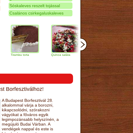
Sóskaleves reszelt tojással
Csalános csirkegaluskaleves
ramisu torta
Quinoa saláta
Mandulás kifli
Csokoládés
narancs tor
t Borfesztiválhoz!
A Budapest Borfesztivál 28.
alkalommal várja a borozni,
kikapcsolódni, szórakozni
vágyókat a főváros egyik
legimpozánsabb helyszínén, a
megújuló Budai Várban. A
vendégek nappal és este is