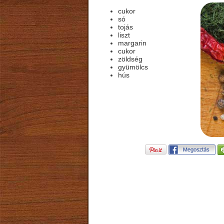
cukor
só
tojás
liszt
margarin
cukor
zöldség
gyümölcs
hús