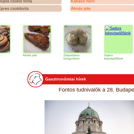
upla csokis torta
Kakaós néró
pres csokitorta
Almás pite
Almás pite
Zabpelyhes
Sajtos
Ti
túrógombóc
képviselőfánk
Gasztronómiai hírek
Fontos tudnivalók a 28. Budapes