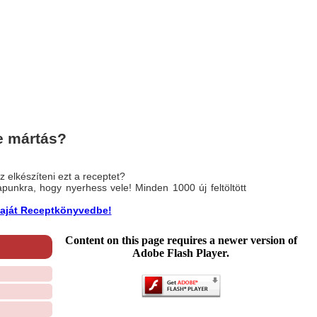
e mártás?
 elkészíteni ezt a receptet?
nlapunkra, hogy nyerhess vele! Minden 1000 új feltöltött
a saját Receptkönyvedbe!
Content on this page requires a newer version of
Adobe Flash Player.