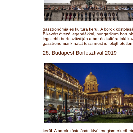
gasztronómia és kultúra kerül. A borok kóstolá
Bikavért övező legendákkal, hungarikum borunk 
legszebb borfesztiválján a bor és kultúra találk
gasztronómiai kínálat teszi most is felejthetetlen
28. Budapest Borfesztivál 2019
kerül. A borok kóstolásán kívül megismerkedhet