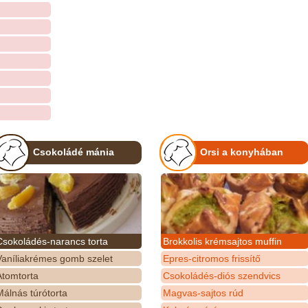
Csokoládé mánia
Orsi a konyhában
Csokoládés-narancs torta
Brokkolis krémsajtos muffin
Vaníliakrémes gomb szelet
Epres-citromos frissítő
Atomtorta
Csokoládés-diós szendvics
álnás túrótorta
Magvas-sajtos rúd