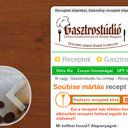
Receptek képekkel, Sütemény receptek képek
Receptek
Gasztro
Ottis főz
Zsuzsi finomságai
UFF 
Itt vagy: Gasztrostudio.hu címlap › Rece
Soubise mártás
recept
Kedvenc receptek közé
Ezt a receptet már többen ker
elkészített receptet fotóval együtt é
utalványt!
Mi kellhet hozzá? Alapanyagok: