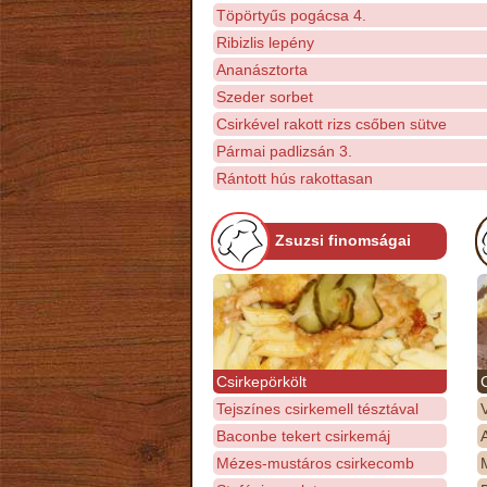
Töpörtyűs pogácsa 4.
Ribizlis lepény
Ananásztorta
Szeder sorbet
Csirkével rakott rizs csőben sütve
Pármai padlizsán 3.
Rántott hús rakottasan
Zsuzsi finomságai
Csirkepörkölt
Tejszínes csirkemell tésztával
Baconbe tekert csirkemáj
Mézes-mustáros csirkecomb
M