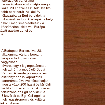
káprázatos panoráma
társaságában kóstolhatják meg a
közel 200 hazai és külföldi kiállító
több ezer borát. Az idei év
fókuszába az Egri borvidék, a
Bikavérek és Egri Csillagok, a helyi
sán kívül megismerkedhetünk a
készítésének titkaival. Európa
ozását gazdag zenei és
né.
A Budapest Borfesztivál 28.
alkalommal várja a borozni,
kikapcsolódni, szórakozni
vágyókat a
főváros egyik legimpozánsabb
helyszínén, a megújuló Budai
Várban. A vendégek nappal és
esti fényében is káprázatos
panorámát élvezve kóstolhatják
meg a közel 200 hazai és külföldi
kiállító több ezer borát. Az idei év
fókuszába az Egri borvidék, a
Bikavérek és Egri Csillagok, a
helyi gasztronómia és kultúra
ünk a Bikavért