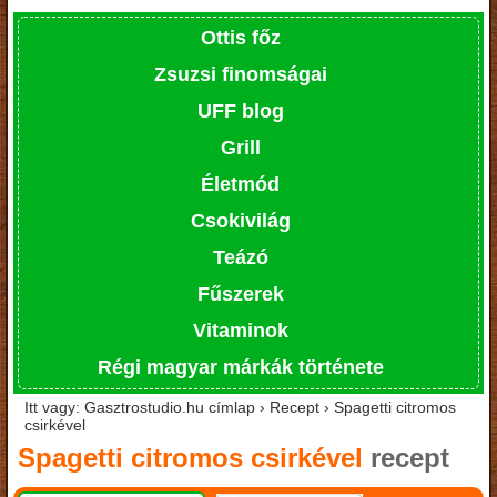
Ottis főz
Zsuzsi finomságai
UFF blog
Grill
Életmód
Csokivilág
Teázó
Fűszerek
Vitaminok
Régi magyar márkák története
Itt vagy: Gasztrostudio.hu címlap › Recept › Spagetti citromos
csirkével
Spagetti citromos csirkével
recept