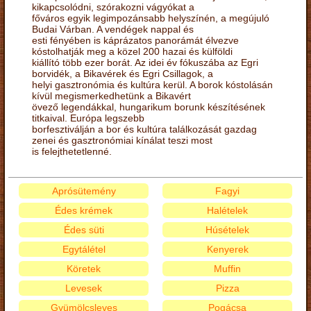
kikapcsolódni, szórakozni vágyókat a
főváros egyik legimpozánsabb helyszínén, a megújuló
Budai Várban. A vendégek nappal és
esti fényében is káprázatos panorámát élvezve
kóstolhatják meg a közel 200 hazai és külföldi
kiállító több ezer borát. Az idei év fókuszába az Egri
borvidék, a Bikavérek és Egri Csillagok, a
helyi gasztronómia és kultúra kerül. A borok kóstolásán
kívül megismerkedhetünk a Bikavért
övező legendákkal, hungarikum borunk készítésének
titkaival. Európa legszebb
borfesztiválján a bor és kultúra találkozását gazdag
zenei és gasztronómiai kínálat teszi most
is felejthetetlenné.
Aprósütemény
Fagyi
Édes krémek
Halételek
Édes süti
Húsételek
Egytálétel
Kenyerek
Köretek
Muffin
Levesek
Pizza
Gyümölcsleves
Pogácsa