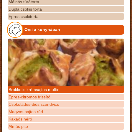
Málnás túrótorta
Dupla csokis torta
Epres csokitorta
Orsi a konyhában
Brokkolis krémsajtos muffin
Epres-citromos frissítő
Csokoládés-diós szendvics
Magvas-sajtos rúd
Kakaós néró
Almás pite