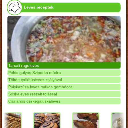
Leves receptek
Tarcali raguleves
Palóc gulyás Sziporka módra
Töltött tyúkhúsleves zsályával
Pulykazúza leves mákos gombóccal
Sóskaleves reszelt tojással
Csalános csirkegaluskaleves