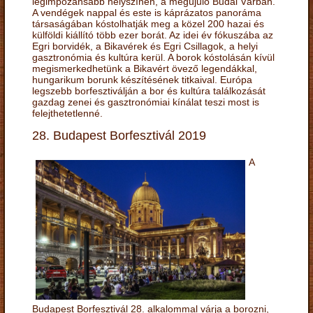
legimpozánsabb helyszínén, a megújuló Budai Várban.
A vendégek nappal és este is káprázatos panoráma
társaságában kóstolhatják meg a közel 200 hazai és
külföldi kiállító több ezer borát. Az idei év fókuszába az
Egri borvidék, a Bikavérek és Egri Csillagok, a helyi
gasztronómia és kultúra kerül. A borok kóstolásán kívül
megismerkedhetünk a Bikavért övező legendákkal,
hungarikum borunk készítésének titkaival. Európa
legszebb borfesztiválján a bor és kultúra találkozását
gazdag zenei és gasztronómiai kínálat teszi most is
felejthetetlenné.
28. Budapest Borfesztivál 2019
A
Budapest Borfesztivál 28. alkalommal várja a borozni,