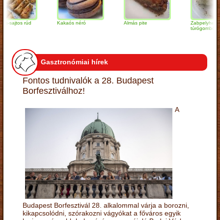
jtos rúd
Kakaós néró
Almás pite
Zabpelyhes
túrógombóc
Gasztronómiai hírek
Fontos tudnivalók a 28. Budapest
Borfesztiválhoz!
A
Budapest Borfesztivál 28. alkalommal várja a borozni,
kikapcsolódni, szórakozni vágyókat a főváros egyik