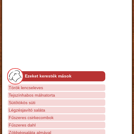
Ezeket keresték mások
Török lencseleves
Tejszínhabos málnatorta
Sütőtökös süti
Légzésjavító saláta
Fűszeres csirkecombok
Fűszeres dahl
Zöldségsaláta almával