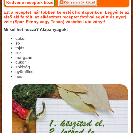
Kedvenc receptek közé
Ezt a receptet már többen keresték honlaponkon. Legyél te az
első aki feltölti az elkészített receptet fotóval együtt és nyerj
vele (Spar, Penny vagy Tesco) vásárlási utalványt!
Mi kellhet hozzá? Alapanyagok:
cukor
só
tojás
liszt
margarin
cukor
zöldség
gyümölcs
hús