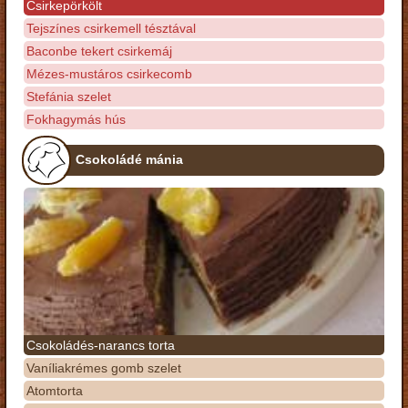
Csirkepörkölt
Tejszínes csirkemell tésztával
Baconbe tekert csirkemáj
Mézes-mustáros csirkecomb
Stefánia szelet
Fokhagymás hús
Csokoládé mánia
Csokoládés-narancs torta
Vaníliakrémes gomb szelet
Atomtorta