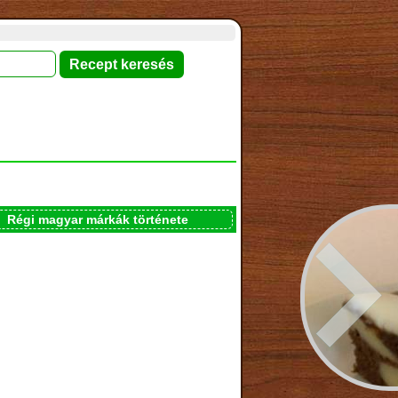
Régi magyar márkák története