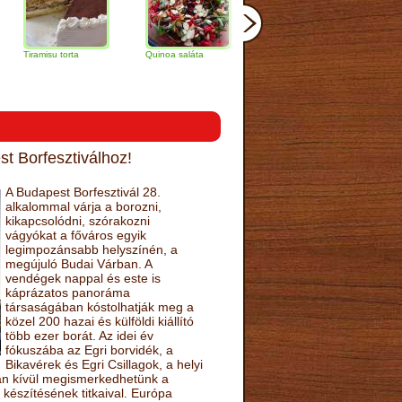
isu torta
Quinoa saláta
Mandulás kifli
Csokoládés-
narancs torta
t Borfesztiválhoz!
A Budapest Borfesztivál 28.
alkalommal várja a borozni,
kikapcsolódni, szórakozni
vágyókat a főváros egyik
legimpozánsabb helyszínén, a
megújuló Budai Várban. A
vendégek nappal és este is
káprázatos panoráma
társaságában kóstolhatják meg a
közel 200 hazai és külföldi kiállító
több ezer borát. Az idei év
fókuszába az Egri borvidék, a
Bikavérek és Egri Csillagok, a helyi
sán kívül megismerkedhetünk a
készítésének titkaival. Európa