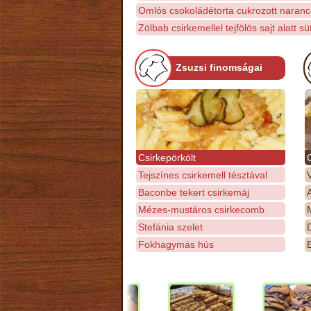
Omlós csokoládétorta cukrozott naranc
Zölbab csirkemellel tejfölös sajt alatt sü
Zsuzsi finomságai
Csirkepörkölt
Tejszínes csirkemell tésztával
Baconbe tekert csirkemáj
Mézes-mustáros csirkecomb
M
Stefánia szelet
D
Fokhagymás hús
E