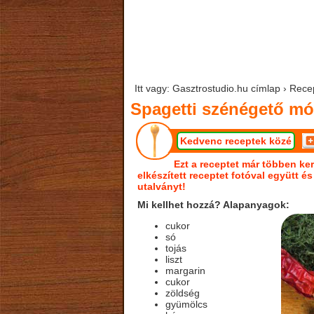
Itt vagy: Gasztrostudio.hu címlap › Rec
Spagetti szénégető mód
Kedvenc receptek közé
Ezt a receptet már többen ker
elkészített receptet fotóval együtt é
utalványt!
Mi kellhet hozzá? Alapanyagok:
cukor
só
tojás
liszt
margarin
cukor
zöldség
gyümölcs