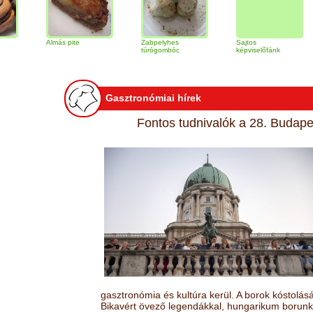
Almás pite
Zabpelyhes
Sajtos
Tiram
túrógombóc
képviselőfánk
Gasztronómiai hírek
Fontos tudnivalók a 28. Budapes
gasztronómia és kultúra kerül. A borok kóstolá
Bikavért övező legendákkal, hungarikum borunk 