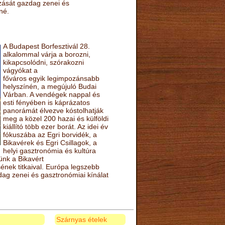
ozását gazdag zenei és
né.
A Budapest Borfesztivál 28.
alkalommal várja a borozni,
kikapcsolódni, szórakozni
vágyókat a
főváros egyik legimpozánsabb
helyszínén, a megújuló Budai
Várban. A vendégek nappal és
esti fényében is káprázatos
panorámát élvezve kóstolhatják
meg a közel 200 hazai és külföldi
kiállító több ezer borát. Az idei év
fókuszába az Egri borvidék, a
Bikavérek és Egri Csillagok, a
helyi gasztronómia és kultúra
ünk a Bikavért
nek titkaival. Európa legszebb
zdag zenei és gasztronómiai kínálat
Szárnyas ételek