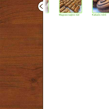
Csokoládés-diós
Magvas-sajtos rúd
Kakaós néró
szendvics