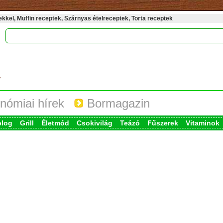
kel, Muffin receptek, Szárnyas ételreceptek, Torta receptek
nómiai hírek
Bormagazin
blog
Grill
Életmód
Csokivilág
Teázó
Fűszerek
Vitaminok