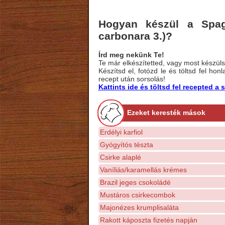
Hogyan készül a Spage
carbonara 3.)?
Írd meg nekünk Te!
Te már elkészítetted, vagy most készülsz
Készítsd el, fotózd le és töltsd fel ho
recept után sorsolás!
Kattints ide és töltsd fel recepted 
Ezeket keresték mások
Erdélyi karfiol
Gyógyítós tészta
Csirke alaplé
Vaníliás/karamellás krémes
Brazil jeges csokoládé
Mustáros csirkecombok
Majonézes krumplisaláta
Rakott káposzta fizetés napján