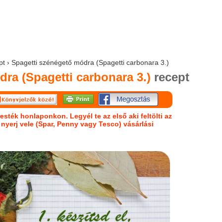
ept › Spagetti szénégető módra (Spagetti carbonara 3.)
ra (Spagetti carbonara 3.)
recept
esték honlaponkon. Legyél te az első aki feltölti az
s nyerj vele (Spar, Penny vagy Tesco) vásárlási