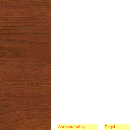
Aprósütemény
Fagyi