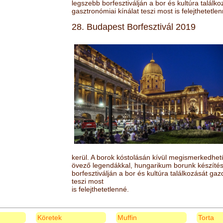
legszebb borfesztiválján a bor és kultúra találk
gasztronómiai kínálat teszi most is felejthetetlen
28. Budapest Borfesztivál 2019
kerül. A borok kóstolásán kívül megismerkedhet
övező legendákkal, hungarikum borunk készítésé
borfesztiválján a bor és kultúra találkozását ga
teszi most
is felejthetetlenné.
Köretek
Muffin
Torta