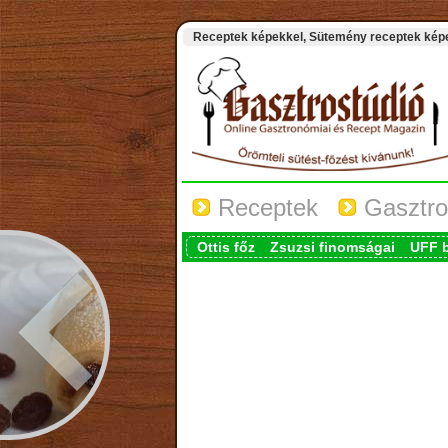
Receptek képekkel, Sütemény receptek képek
Receptek
Gasztro
Ottis főz
Zsuzsi finomságai
UFF 