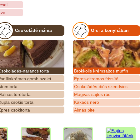
csal
tve
Csokoládé mánia
Orsi a konyhában
Csokoládés-narancs torta
Brokkolis krémsajtos muffin
Vaníliakrémes gomb szelet
Epres-citromos frissítő
Atomtorta
Csokoládés-diós szendvics
álnás túrótorta
Magvas-sajtos rúd
upla csokis torta
Kakaós néró
pres csokitorta
Almás pite