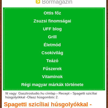
Bormagazin
Ottis főz
Zsuzsi finomságai
UFF blog
Grill
Életmód
Csokivilág
Teázó
Fűszerek
Vitaminok
Régi magyar márkák története
Itt vagy: Gasztrostudio.hu címlap › Recept › Spagetti szicíliai
húsgolyókkal -Olasz húsgombóc 2.
Spagetti szicíliai húsgolyókkal -