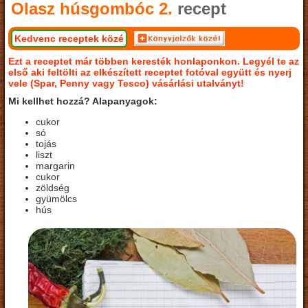
Olasz húsgombóc 2.
recept
Kedvenc receptek közé
Ezt a receptet már többen keresték honlaponkon. Legyél te az
első aki feltölti az elkészített receptet fotóval együtt és nyerj
vele (Spar, Penny vagy Tesco) vásárlási utalványt!
Mi kellhet hozzá? Alapanyagok:
cukor
só
tojás
liszt
margarin
cukor
zöldség
gyümölcs
hús