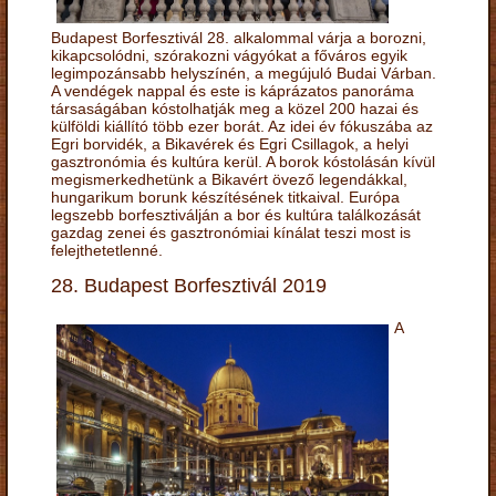
Budapest Borfesztivál 28. alkalommal várja a borozni,
kikapcsolódni, szórakozni vágyókat a főváros egyik
legimpozánsabb helyszínén, a megújuló Budai Várban.
A vendégek nappal és este is káprázatos panoráma
társaságában kóstolhatják meg a közel 200 hazai és
külföldi kiállító több ezer borát. Az idei év fókuszába az
Egri borvidék, a Bikavérek és Egri Csillagok, a helyi
gasztronómia és kultúra kerül. A borok kóstolásán kívül
megismerkedhetünk a Bikavért övező legendákkal,
hungarikum borunk készítésének titkaival. Európa
legszebb borfesztiválján a bor és kultúra találkozását
gazdag zenei és gasztronómiai kínálat teszi most is
felejthetetlenné.
28. Budapest Borfesztivál 2019
A