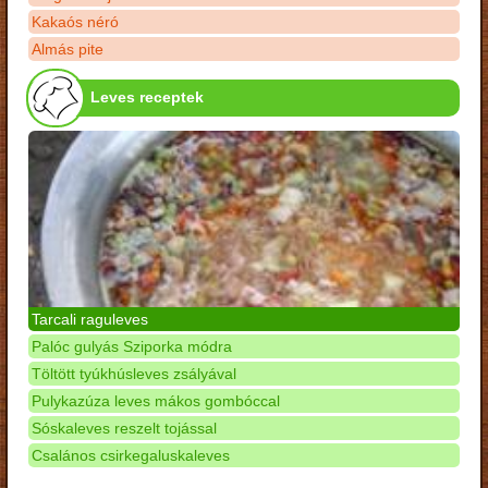
Kakaós néró
Almás pite
Leves receptek
Tarcali raguleves
Palóc gulyás Sziporka módra
Töltött tyúkhúsleves zsályával
Pulykazúza leves mákos gombóccal
Sóskaleves reszelt tojással
Csalános csirkegaluskaleves