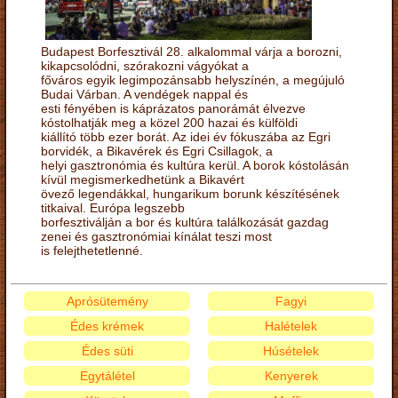
Budapest Borfesztivál 28. alkalommal várja a borozni,
kikapcsolódni, szórakozni vágyókat a
főváros egyik legimpozánsabb helyszínén, a megújuló
Budai Várban. A vendégek nappal és
esti fényében is káprázatos panorámát élvezve
kóstolhatják meg a közel 200 hazai és külföldi
kiállító több ezer borát. Az idei év fókuszába az Egri
borvidék, a Bikavérek és Egri Csillagok, a
helyi gasztronómia és kultúra kerül. A borok kóstolásán
kívül megismerkedhetünk a Bikavért
övező legendákkal, hungarikum borunk készítésének
titkaival. Európa legszebb
borfesztiválján a bor és kultúra találkozását gazdag
zenei és gasztronómiai kínálat teszi most
is felejthetetlenné.
Aprósütemény
Fagyi
Édes krémek
Halételek
Édes süti
Húsételek
Egytálétel
Kenyerek