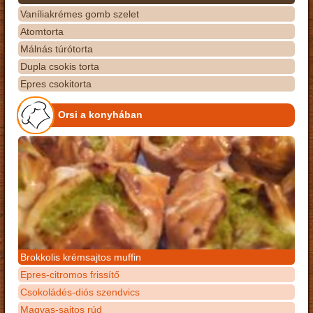
Vaníliakrémes gomb szelet
Atomtorta
Málnás túrótorta
Dupla csokis torta
Epres csokitorta
Orsi a konyhában
Brokkolis krémsajtos muffin
Epres-citromos frissítő
Csokoládés-diós szendvics
Magvas-sajtos rúd