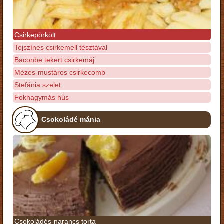
Csirkepörkölt
Tejszínes csirkemell tésztával
Baconbe tekert csirkemáj
Mézes-mustáros csirkecomb
Stefánia szelet
Fokhagymás hús
Csokoládé mánia
Csokoládés-narancs torta