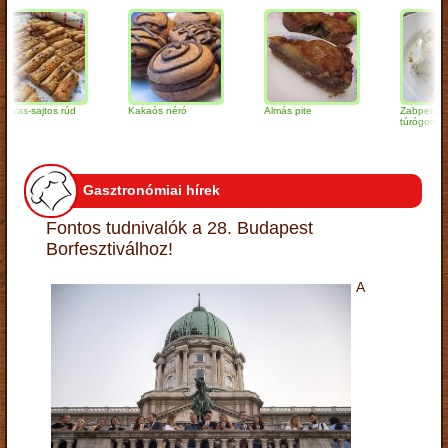
sajtos rúd
Kakaós néró
Almás pite
Zabpelyhes
túrógombóc
Gasztronómiai hírek
Fontos tudnivalók a 28. Budapest
Borfesztiválhoz!
A