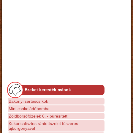
Ezeket keresték mások
Bakonyi sertéscsíkok
Mini csokoládébomba
Zöldborsófőzelék 6. - pürésített
Kukoricalisztes rántottszelet füszeres
újburgonyával