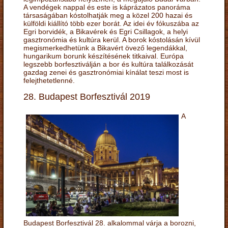
A vendégek nappal és este is káprázatos panoráma
társaságában kóstolhatják meg a közel 200 hazai és
külföldi kiállító több ezer borát. Az idei év fókuszába az
Egri borvidék, a Bikavérek és Egri Csillagok, a helyi
gasztronómia és kultúra kerül. A borok kóstolásán kívül
megismerkedhetünk a Bikavért övező legendákkal,
hungarikum borunk készítésének titkaival. Európa
legszebb borfesztiválján a bor és kultúra találkozását
gazdag zenei és gasztronómiai kínálat teszi most is
felejthetetlenné.
28. Budapest Borfesztivál 2019
A
Budapest Borfesztivál 28. alkalommal várja a borozni,