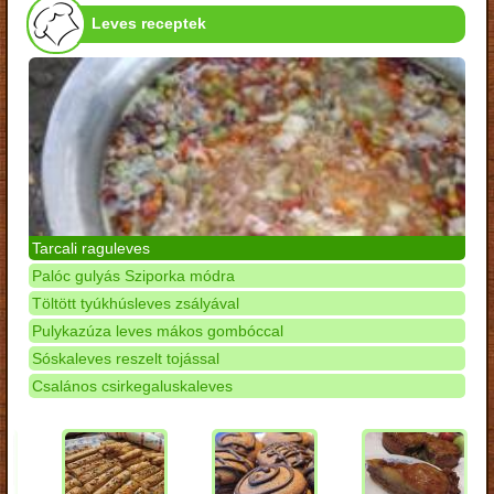
Leves receptek
Tarcali raguleves
Palóc gulyás Sziporka módra
Töltött tyúkhúsleves zsályával
Pulykazúza leves mákos gombóccal
Sóskaleves reszelt tojással
Csalános csirkegaluskaleves