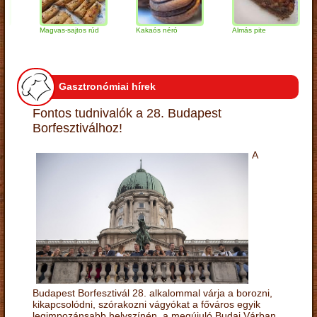
Magvas-sajtos rúd
Kakaós néró
Almás pite
Za
tú
Gasztronómiai hírek
Fontos tudnivalók a 28. Budapest
Borfesztiválhoz!
A
Budapest Borfesztivál 28. alkalommal várja a borozni,
kikapcsolódni, szórakozni vágyókat a főváros egyik
legimpozánsabb helyszínén, a megújuló Budai Várban.