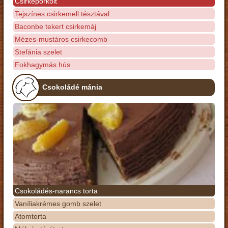
Csirkepörkölt
Tejszínes csirkemell tésztával
Baconbe tekert csirkemáj
Mézes-mustáros csirkecomb
Stefánia szelet
Fokhagymás hús
Csokoládé mánia
Csokoládés-narancs torta
Vaníliakrémes gomb szelet
Atomtorta