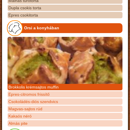
Málnás túrótorta
Dupla csokis torta
Epres csokitorta
Orsi a konyhában
Brokkolis krémsajtos muffin
Epres-citromos frissítő
Csokoládés-diós szendvics
Magvas-sajtos rúd
Kakaós néró
Almás pite