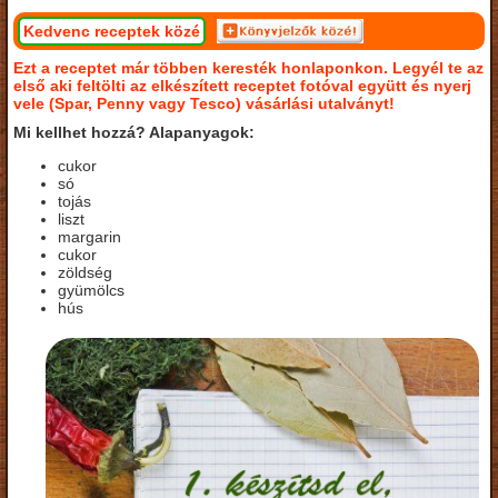
Kedvenc receptek közé
Ezt a receptet már többen keresték honlaponkon. Legyél te az
első aki feltölti az elkészített receptet fotóval együtt és nyerj
vele (Spar, Penny vagy Tesco) vásárlási utalványt!
Mi kellhet hozzá? Alapanyagok:
cukor
só
tojás
liszt
margarin
cukor
zöldség
gyümölcs
hús