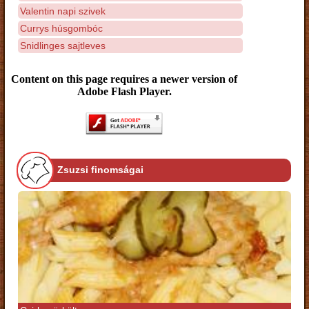
Valentin napi szivek
Currys húsgombóc
Snidlinges sajtleves
Content on this page requires a newer version of
Adobe Flash Player.
Zsuzsi finomságai