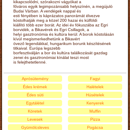
kikapcsolódni, szórakozni vágyókat a
főváros egyik legimpozánsabb helyszínén, a megújuló
Budai Várban. A vendégek nappal és
esti fényében is káprázatos panorámát élvezve
kóstolhatják meg a közel 200 hazai és külföldi
kiállító több ezer borát. Az idei év fókuszába az Egri
borvidék, a Bikavérek és Egri Csillagok, a
helyi gasztronómia és kultúra kerül. A borok kóstolásán
kívül megismerkedhetünk a Bikavért
övező legendákkal, hungarikum borunk készítésének
titkaival. Európa legszebb
borfesztiválján a bor és kultúra találkozását gazdag
zenei és gasztronómiai kínálat teszi most
is felejthetetlenné.
Aprósütemény
Fagyi
Édes krémek
Halételek
Édes süti
Húsételek
Egytálétel
Kenyerek
Köretek
Muffin
Levesek
Pizza
Gyümölcsleves
Pogácsa