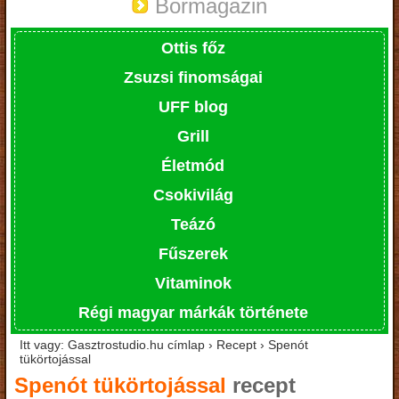
Bormagazin
Ottis főz
Zsuzsi finomságai
UFF blog
Grill
Életmód
Csokivilág
Teázó
Fűszerek
Vitaminok
Régi magyar márkák története
Itt vagy: Gasztrostudio.hu címlap › Recept › Spenót
tükörtojással
Spenót tükörtojással
recept