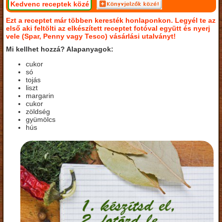
Kedvenc receptek közé
Ezt a receptet már többen keresték honlaponkon. Legyél te az
első aki feltölti az elkészített receptet fotóval együtt és nyerj
vele (Spar, Penny vagy Tesco) vásárlási utalványt!
Mi kellhet hozzá? Alapanyagok:
cukor
só
tojás
liszt
margarin
cukor
zöldség
gyümölcs
hús