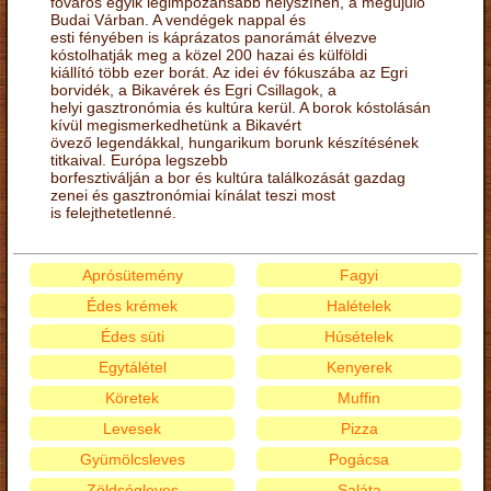
főváros egyik legimpozánsabb helyszínén, a megújuló
Budai Várban. A vendégek nappal és
esti fényében is káprázatos panorámát élvezve
kóstolhatják meg a közel 200 hazai és külföldi
kiállító több ezer borát. Az idei év fókuszába az Egri
borvidék, a Bikavérek és Egri Csillagok, a
helyi gasztronómia és kultúra kerül. A borok kóstolásán
kívül megismerkedhetünk a Bikavért
övező legendákkal, hungarikum borunk készítésének
titkaival. Európa legszebb
borfesztiválján a bor és kultúra találkozását gazdag
zenei és gasztronómiai kínálat teszi most
is felejthetetlenné.
Aprósütemény
Fagyi
Édes krémek
Halételek
Édes süti
Húsételek
Egytálétel
Kenyerek
Köretek
Muffin
Levesek
Pizza
Gyümölcsleves
Pogácsa
Zöldségleves
Saláta