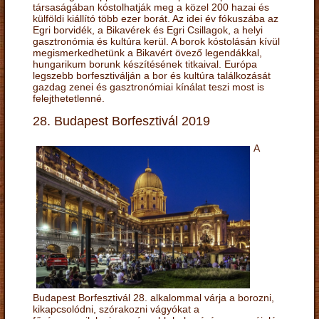
társaságában kóstolhatják meg a közel 200 hazai és
külföldi kiállító több ezer borát. Az idei év fókuszába az
Egri borvidék, a Bikavérek és Egri Csillagok, a helyi
gasztronómia és kultúra kerül. A borok kóstolásán kívül
megismerkedhetünk a Bikavért övező legendákkal,
hungarikum borunk készítésének titkaival. Európa
legszebb borfesztiválján a bor és kultúra találkozását
gazdag zenei és gasztronómiai kínálat teszi most is
felejthetetlenné.
28. Budapest Borfesztivál 2019
A
Budapest Borfesztivál 28. alkalommal várja a borozni,
kikapcsolódni, szórakozni vágyókat a