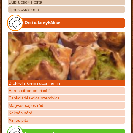
Dupla csokis torta
Epres csokitorta
Orsi a konyhában
Brokkolis krémsajtos muffin
Epres-citromos frissítő
Csokoládés-diós szendvics
Magvas-sajtos rúd
Kakaós néró
Almás pite