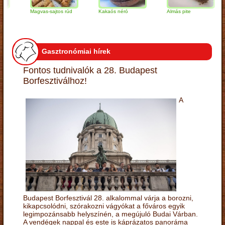
Magvas-sajtos rúd
Kakaós néró
Almás pite
Z
t
Gasztronómiai hírek
Fontos tudnivalók a 28. Budapest
Borfesztiválhoz!
A
Budapest Borfesztivál 28. alkalommal várja a borozni,
kikapcsolódni, szórakozni vágyókat a főváros egyik
legimpozánsabb helyszínén, a megújuló Budai Várban.
A vendégek nappal és este is káprázatos panoráma