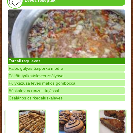
Leves receptek
Tarcali raguleves
Palóc gulyás Sziporka módra
Töltött tyúkhúsleves zsályával
Pulykazúza leves mákos gombóccal
Sóskaleves reszelt tojással
Csalános csirkegaluskaleves