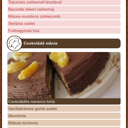
Tejszínes csirkemell tésztával
Baconbe tekert csirkemáj
Mézes-mustáros csirkecomb
Stefánia szelet
Fokhagymás hús
Csokoládé mánia
Csokoládés-narancs torta
Vaníliakrémes gomb szelet
Atomtorta
Málnás túrótorta