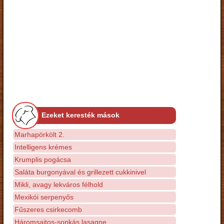
Ezeket keresték mások
Marhapörkölt 2.
Intelligens krémes
Krumplis pogácsa
Saláta burgonyával és grillezett cukkinivel
Mikli, avagy lekváros félhold
Mexikói serpenyős
Fűszeres csirkecomb
Háromsajtos-sonkás lasagne