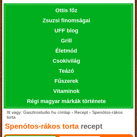
Ottis főz
Zsuzsi finomságai
UFF blog
Grill
Életmód
Csokivilág
Teázó
Fűszerek
Vitaminok
Régi magyar márkák története
Itt vagy: Gasztrostudio.hu címlap › Recept › Spenótos-rákos
torta
Spenótos-rákos torta
recept