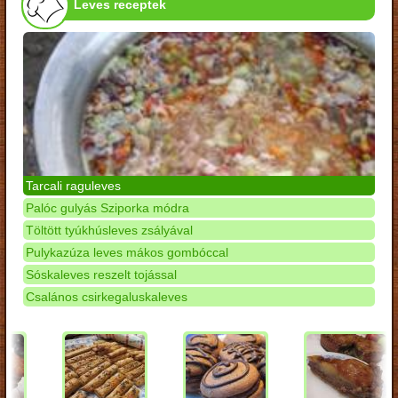
Leves receptek
Tarcali raguleves
Palóc gulyás Sziporka módra
Töltött tyúkhúsleves zsályával
Pulykazúza leves mákos gombóccal
Sóskaleves reszelt tojással
Csalános csirkegaluskaleves