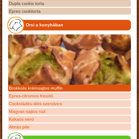
Dupla csokis torta
Epres csokitorta
Orsi a konyhában
Brokkolis krémsajtos muffin
Epres-citromos frissítő
Csokoládés-diós szendvics
Magvas-sajtos rúd
Kakaós néró
Almás pite