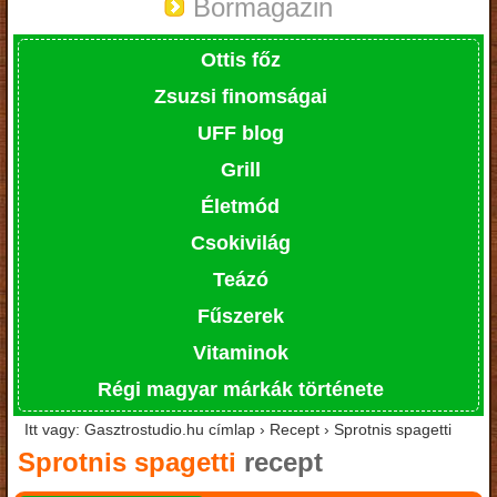
Bormagazin
Ottis főz
Zsuzsi finomságai
UFF blog
Grill
Életmód
Csokivilág
Teázó
Fűszerek
Vitaminok
Régi magyar márkák története
Itt vagy: Gasztrostudio.hu címlap › Recept › Sprotnis spagetti
Sprotnis spagetti
recept