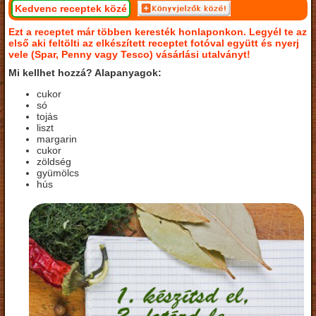
Kedvenc receptek közé
Ezt a receptet már többen keresték honlaponkon. Legyél te az
első aki feltölti az elkészített receptet fotóval együtt és nyerj
vele (Spar, Penny vagy Tesco) vásárlási utalványt!
Mi kellhet hozzá? Alapanyagok:
cukor
só
tojás
liszt
margarin
cukor
zöldség
gyümölcs
hús