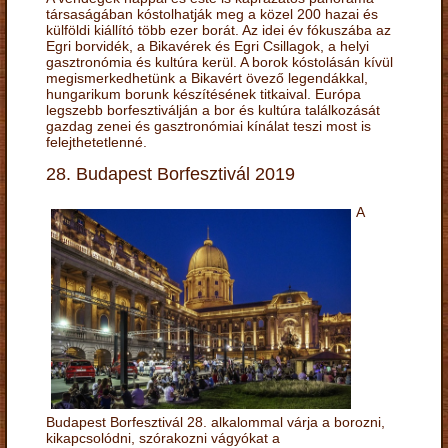
társaságában kóstolhatják meg a közel 200 hazai és
külföldi kiállító több ezer borát. Az idei év fókuszába az
Egri borvidék, a Bikavérek és Egri Csillagok, a helyi
gasztronómia és kultúra kerül. A borok kóstolásán kívül
megismerkedhetünk a Bikavért övező legendákkal,
hungarikum borunk készítésének titkaival. Európa
legszebb borfesztiválján a bor és kultúra találkozását
gazdag zenei és gasztronómiai kínálat teszi most is
felejthetetlenné.
28. Budapest Borfesztivál 2019
A
Budapest Borfesztivál 28. alkalommal várja a borozni,
kikapcsolódni, szórakozni vágyókat a