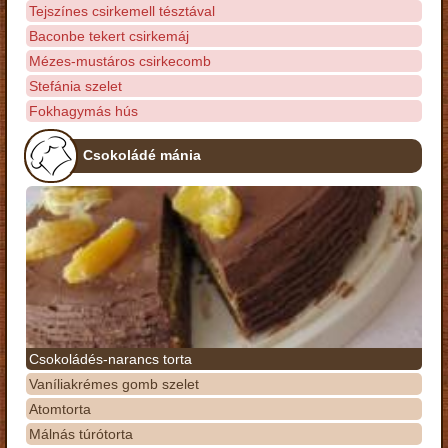
Tejszínes csirkemell tésztával
Baconbe tekert csirkemáj
Mézes-mustáros csirkecomb
Stefánia szelet
Fokhagymás hús
Csokoládé mánia
Csokoládés-narancs torta
Vaníliakrémes gomb szelet
Atomtorta
Málnás túrótorta