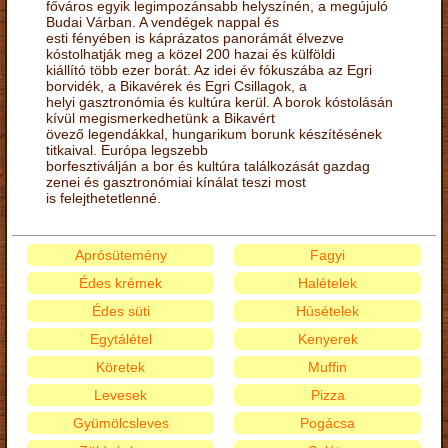
főváros egyik legimpozánsabb helyszínén, a megújuló
Budai Várban. A vendégek nappal és
esti fényében is káprázatos panorámát élvezve
kóstolhatják meg a közel 200 hazai és külföldi
kiállító több ezer borát. Az idei év fókuszába az Egri
borvidék, a Bikavérek és Egri Csillagok, a
helyi gasztronómia és kultúra kerül. A borok kóstolásán
kívül megismerkedhetünk a Bikavért
övező legendákkal, hungarikum borunk készítésének
titkaival. Európa legszebb
borfesztiválján a bor és kultúra találkozását gazdag
zenei és gasztronómiai kínálat teszi most
is felejthetetlenné.
Aprósütemény
Fagyi
Édes krémek
Halételek
Édes süti
Húsételek
Egytálétel
Kenyerek
Köretek
Muffin
Levesek
Pizza
Gyümölcsleves
Pogácsa