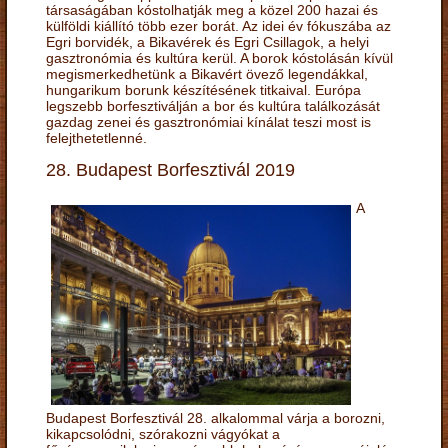
társaságában kóstolhatják meg a közel 200 hazai és
külföldi kiállító több ezer borát. Az idei év fókuszába az
Egri borvidék, a Bikavérek és Egri Csillagok, a helyi
gasztronómia és kultúra kerül. A borok kóstolásán kívül
megismerkedhetünk a Bikavért övező legendákkal,
hungarikum borunk készítésének titkaival. Európa
legszebb borfesztiválján a bor és kultúra találkozását
gazdag zenei és gasztronómiai kínálat teszi most is
felejthetetlenné.
28. Budapest Borfesztivál 2019
A
Budapest Borfesztivál 28. alkalommal várja a borozni,
kikapcsolódni, szórakozni vágyókat a