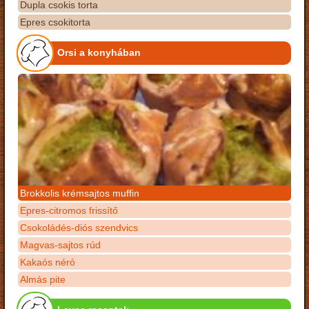
Dupla csokis torta
Epres csokitorta
Orsi a konyhában
Brokkolis krémsajtos muffin
Epres-citromos frissítő
Csokoládés-diós szendvics
Magvas-sajtos rúd
Kakaós néró
Almás pite