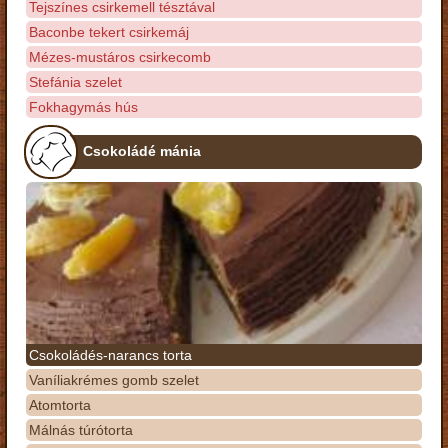
Tejszínes csirkemell tésztával
Baconbe tekert csirkemáj
Mézes-mustáros csirkecomb
Stefánia szelet
Fokhagymás hús
Csokoládé mánia
Csokoládés-narancs torta
Vaníliakrémes gomb szelet
Atomtorta
Málnás túrótorta