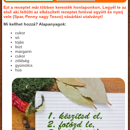
Ezt a receptet már többen keresték honlaponkon. Legyél te az
első aki feltölti az elkészített receptet fotóval együtt és nyerj
vele (Spar, Penny vagy Tesco) vásárlási utalványt!
Mi kellhet hozzá? Alapanyagok:
cukor
só
tojás
liszt
margarin
cukor
zöldség
gyümölcs
hús