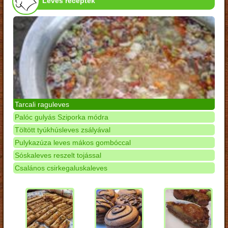
Leves receptek
Tarcali raguleves
Palóc gulyás Sziporka módra
Töltött tyúkhúsleves zsályával
Pulykazúza leves mákos gombóccal
Sóskaleves reszelt tojással
Csalános csirkegaluskaleves