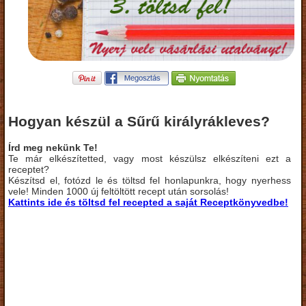
Hogyan készül a Sűrű királyrákleves?
Írd meg nekünk Te!
Te már elkészítetted, vagy most készülsz elkészíteni ezt a
receptet?
Készítsd el, fotózd le és töltsd fel honlapunkra, hogy nyerhess
vele! Minden 1000 új feltöltött recept után sorsolás!
Kattints ide és töltsd fel recepted a saját Receptkönyvedbe!