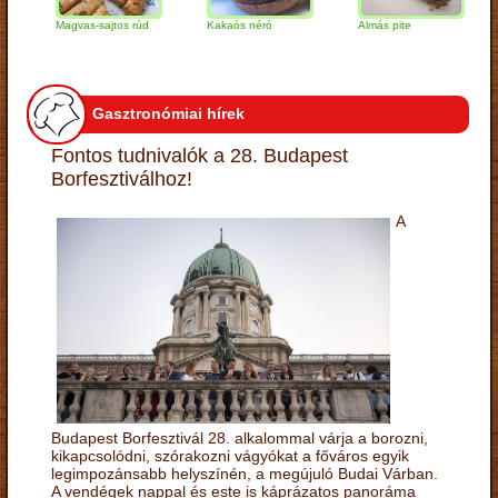
Magvas-sajtos rúd
Kakaós néró
Almás pite
Zabp
túró
Gasztronómiai hírek
Fontos tudnivalók a 28. Budapest
Borfesztiválhoz!
A
Budapest Borfesztivál 28. alkalommal várja a borozni,
kikapcsolódni, szórakozni vágyókat a főváros egyik
legimpozánsabb helyszínén, a megújuló Budai Várban.
A vendégek nappal és este is káprázatos panoráma