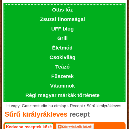
Ottis főz
Zsuzsi finomságai
UFF blog
Grill
Életmód
Csokivilág
Teázó
Fűszerek
Vitaminok
Régi magyar márkák története
Itt vagy: Gasztrostudio.hu címlap › Recept › Sűrű királyrákleves
Sűrű királyrákleves
recept
Kedvenc receptek közé