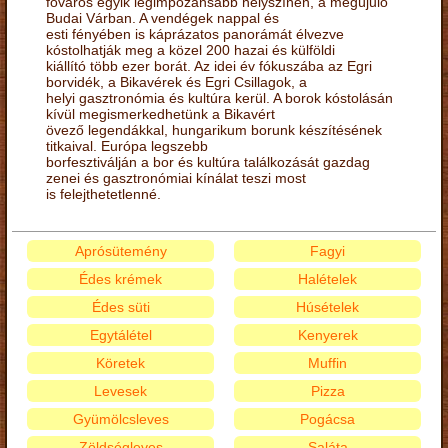
főváros egyik legimpozánsabb helyszínén, a megújuló
Budai Várban. A vendégek nappal és
esti fényében is káprázatos panorámát élvezve
kóstolhatják meg a közel 200 hazai és külföldi
kiállító több ezer borát. Az idei év fókuszába az Egri
borvidék, a Bikavérek és Egri Csillagok, a
helyi gasztronómia és kultúra kerül. A borok kóstolásán
kívül megismerkedhetünk a Bikavért
övező legendákkal, hungarikum borunk készítésének
titkaival. Európa legszebb
borfesztiválján a bor és kultúra találkozását gazdag
zenei és gasztronómiai kínálat teszi most
is felejthetetlenné.
Aprósütemény
Fagyi
Édes krémek
Halételek
Édes süti
Húsételek
Egytálétel
Kenyerek
Köretek
Muffin
Levesek
Pizza
Gyümölcsleves
Pogácsa
Zöldségleves
Saláta