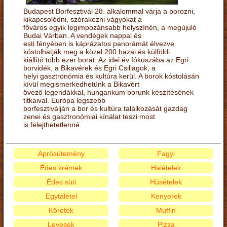
Budapest Borfesztivál 28. alkalommal várja a borozni,
kikapcsolódni, szórakozni vágyókat a
főváros egyik legimpozánsabb helyszínén, a megújuló
Budai Várban. A vendégek nappal és
esti fényében is káprázatos panorámát élvezve
kóstolhatják meg a közel 200 hazai és külföldi
kiállító több ezer borát. Az idei év fókuszába az Egri
borvidék, a Bikavérek és Egri Csillagok, a
helyi gasztronómia és kultúra kerül. A borok kóstolásán
kívül megismerkedhetünk a Bikavért
övező legendákkal, hungarikum borunk készítésének
titkaival. Európa legszebb
borfesztiválján a bor és kultúra találkozását gazdag
zenei és gasztronómiai kínálat teszi most
is felejthetetlenné.
Aprósütemény
Fagyi
Édes krémek
Halételek
Édes süti
Húsételek
Egytálétel
Kenyerek
Köretek
Muffin
Levesek
Pizza