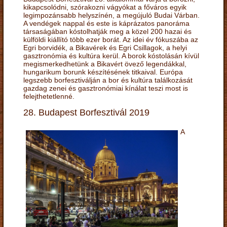
kikapcsolódni, szórakozni vágyókat a főváros egyik
legimpozánsabb helyszínén, a megújuló Budai Várban.
A vendégek nappal és este is káprázatos panoráma
társaságában kóstolhatják meg a közel 200 hazai és
külföldi kiállító több ezer borát. Az idei év fókuszába az
Egri borvidék, a Bikavérek és Egri Csillagok, a helyi
gasztronómia és kultúra kerül. A borok kóstolásán kívül
megismerkedhetünk a Bikavért övező legendákkal,
hungarikum borunk készítésének titkaival. Európa
legszebb borfesztiválján a bor és kultúra találkozását
gazdag zenei és gasztronómiai kínálat teszi most is
felejthetetlenné.
28. Budapest Borfesztivál 2019
A