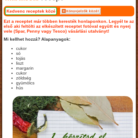
Kedvenc receptek közé
Ezt a receptet már többen keresték honlaponkon. Legyél te az
első aki feltölti az elkészített receptet fotóval együtt és nyerj
vele (Spar, Penny vagy Tesco) vásárlási utalványt!
Mi kellhet hozzá? Alapanyagok:
cukor
só
tojás
liszt
margarin
cukor
zöldség
gyümölcs
hús