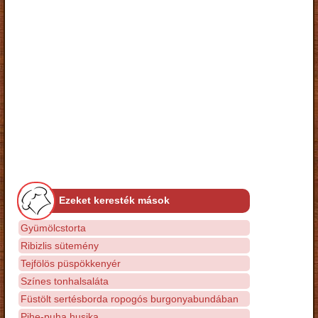
Ezeket keresték mások
Gyümölcstorta
Ribizlis sütemény
Tejfölös püspökkenyér
Színes tonhalsaláta
Füstölt sertésborda ropogós burgonyabundában
Pihe-puha husika