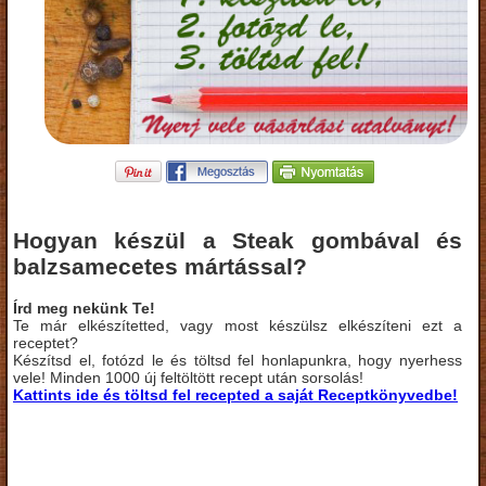
Hogyan készül a Steak gombával és
balzsamecetes mártással?
Írd meg nekünk Te!
Te már elkészítetted, vagy most készülsz elkészíteni ezt a
receptet?
Készítsd el, fotózd le és töltsd fel honlapunkra, hogy nyerhess
vele! Minden 1000 új feltöltött recept után sorsolás!
Kattints ide és töltsd fel recepted a saját Receptkönyvedbe!