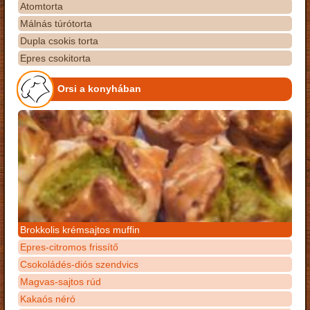
Atomtorta
Málnás túrótorta
Dupla csokis torta
Epres csokitorta
Orsi a konyhában
Brokkolis krémsajtos muffin
Epres-citromos frissítő
Csokoládés-diós szendvics
Magvas-sajtos rúd
Kakaós néró