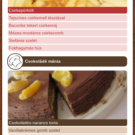
Csirkepörkölt
Tejszínes csirkemell tésztával
Baconbe tekert csirkemáj
Mézes-mustáros csirkecomb
Stefánia szelet
Fokhagymás hús
Csokoládé mánia
Csokoládés-narancs torta
Vaníliakrémes gomb szelet