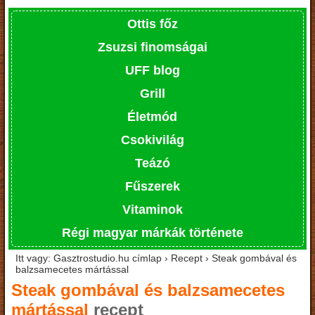
Ottis főz
Zsuzsi finomságai
UFF blog
Grill
Életmód
Csokivilág
Teázó
Fűszerek
Vitaminok
Régi magyar márkák története
Itt vagy: Gasztrostudio.hu címlap › Recept › Steak gombával és
balzsamecetes mártással
Steak gombával és balzsamecetes
mártással
recept