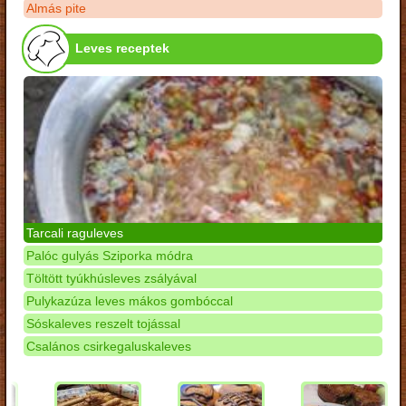
Almás pite
Leves receptek
Tarcali raguleves
Palóc gulyás Sziporka módra
Töltött tyúkhúsleves zsályával
Pulykazúza leves mákos gombóccal
Sóskaleves reszelt tojással
Csalános csirkegaluskaleves