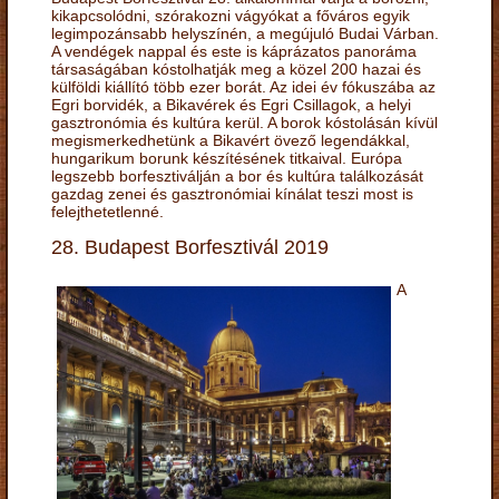
kikapcsolódni, szórakozni vágyókat a főváros egyik
legimpozánsabb helyszínén, a megújuló Budai Várban.
A vendégek nappal és este is káprázatos panoráma
társaságában kóstolhatják meg a közel 200 hazai és
külföldi kiállító több ezer borát. Az idei év fókuszába az
Egri borvidék, a Bikavérek és Egri Csillagok, a helyi
gasztronómia és kultúra kerül. A borok kóstolásán kívül
megismerkedhetünk a Bikavért övező legendákkal,
hungarikum borunk készítésének titkaival. Európa
legszebb borfesztiválján a bor és kultúra találkozását
gazdag zenei és gasztronómiai kínálat teszi most is
felejthetetlenné.
28. Budapest Borfesztivál 2019
A