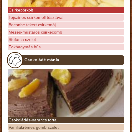
Csirkepörkölt
Tejszínes csirkemell tésztával
Baconbe tekert csirkemáj
Mézes-mustáros csirkecomb
Stefánia szelet
Fokhagymás hús
Csokoládé mánia
Csokoládés-narancs torta
Vaníliakrémes gomb szelet