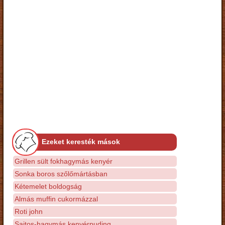
Ezeket keresték mások
Grillen sült fokhagymás kenyér
Sonka boros szőlőmártásban
Kétemelet boldogság
Almás muffin cukormázzal
Roti john
Sajtos-hagymás kenyérpuding