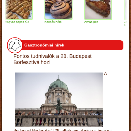
gvas-sajtos rúd
Kakaós néró
Almás pite
Zabpelyhes
túrógombó
Gasztronómiai hírek
Fontos tudnivalók a 28. Budapest
Borfesztiválhoz!
A
Budapest Borfesztivál 28. alkalommal várja a borozni,