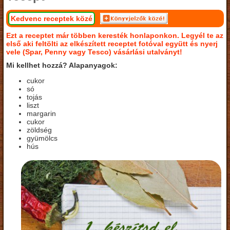
Kedvenc receptek közé
Ezt a receptet már többen keresték honlaponkon. Legyél te az
első aki feltölti az elkészített receptet fotóval együtt és nyerj
vele (Spar, Penny vagy Tesco) vásárlási utalványt!
Mi kellhet hozzá? Alapanyagok:
cukor
só
tojás
liszt
margarin
cukor
zöldség
gyümölcs
hús