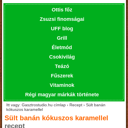
Ottis főz
Zsuzsi finomságai
UFF blog
Grill
Életmód
Csokivilág
Teázó
Fűszerek
Vitaminok
Régi magyar márkák története
Itt vagy: Gasztrostudio.hu címlap › Recept › Sült banán
kókuszos karamellel
Sült banán kókuszos karamellel
recept