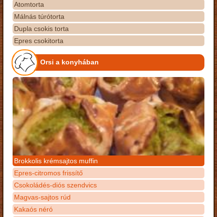
Atomtorta
Málnás túrótorta
Dupla csokis torta
Epres csokitorta
Orsi a konyhában
Brokkolis krémsajtos muffin
Epres-citromos frissítő
Csokoládés-diós szendvics
Magvas-sajtos rúd
Kakaós néró