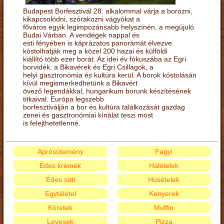
Budapest Borfesztivál 28. alkalommal várja a borozni,
kikapcsolódni, szórakozni vágyókat a
főváros egyik legimpozánsabb helyszínén, a megújuló
Budai Várban. A vendégek nappal és
esti fényében is káprázatos panorámát élvezve
kóstolhatják meg a közel 200 hazai és külföldi
kiállító több ezer borát. Az idei év fókuszába az Egri
borvidék, a Bikavérek és Egri Csillagok, a
helyi gasztronómia és kultúra kerül. A borok kóstolásán
kívül megismerkedhetünk a Bikavért
övező legendákkal, hungarikum borunk készítésének
titkaival. Európa legszebb
borfesztiválján a bor és kultúra találkozását gazdag
zenei és gasztronómiai kínálat teszi most
is felejthetetlenné.
Aprósütemény
Fagyi
Édes krémek
Halételek
Édes süti
Húsételek
Egytálétel
Kenyerek
Köretek
Muffin
Levesek
Pizza