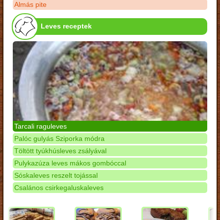
Almás pite
Leves receptek
Tarcali raguleves
Palóc gulyás Sziporka módra
Töltött tyúkhúsleves zsályával
Pulykazúza leves mákos gombóccal
Sóskaleves reszelt tojással
Csalános csirkegaluskaleves