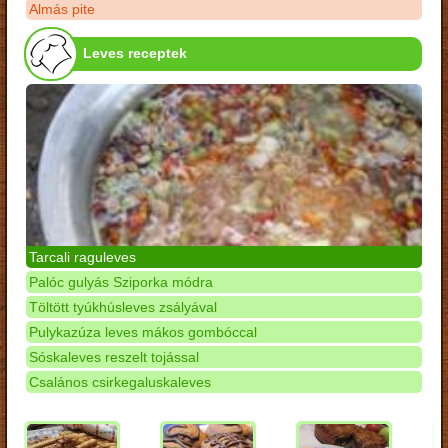
Almás pite
Leves receptek
Tarcali raguleves
Palóc gulyás Sziporka módra
Töltött tyúkhúsleves zsályával
Pulykazúza leves mákos gombóccal
Sóskaleves reszelt tojással
Csalános csirkegaluskaleves