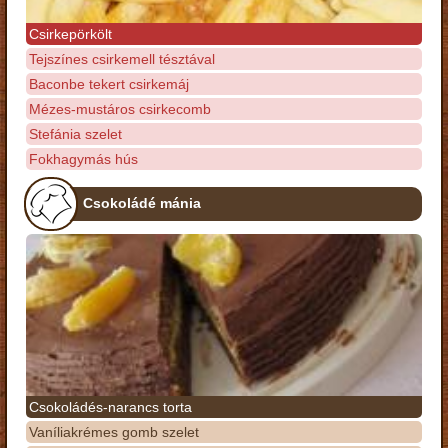
Csirkepörkölt
Tejszínes csirkemell tésztával
Baconbe tekert csirkemáj
Mézes-mustáros csirkecomb
Stefánia szelet
Fokhagymás hús
Csokoládé mánia
Csokoládés-narancs torta
Vaníliakrémes gomb szelet