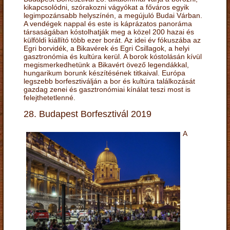
kikapcsolódni, szórakozni vágyókat a főváros egyik
legimpozánsabb helyszínén, a megújuló Budai Várban.
A vendégek nappal és este is káprázatos panoráma
társaságában kóstolhatják meg a közel 200 hazai és
külföldi kiállító több ezer borát. Az idei év fókuszába az
Egri borvidék, a Bikavérek és Egri Csillagok, a helyi
gasztronómia és kultúra kerül. A borok kóstolásán kívül
megismerkedhetünk a Bikavért övező legendákkal,
hungarikum borunk készítésének titkaival. Európa
legszebb borfesztiválján a bor és kultúra találkozását
gazdag zenei és gasztronómiai kínálat teszi most is
felejthetetlenné.
28. Budapest Borfesztivál 2019
A