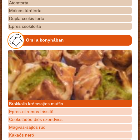
Atomtorta
Málnás túrótorta
Dupla csokis torta
Epres csokitorta
Orsi a konyhában
Brokkolis krémsajtos muffin
Epres-citromos frissítő
Csokoládés-diós szendvics
Magvas-sajtos rúd
Kakaós néró