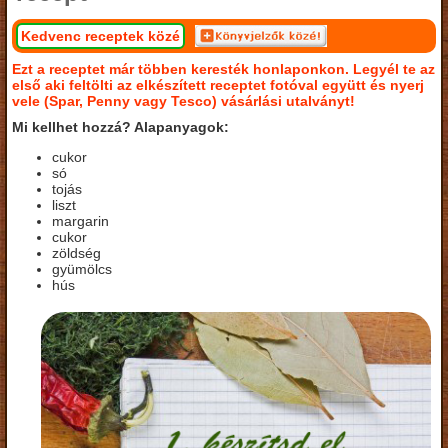
Kedvenc receptek közé
Ezt a receptet már többen keresték honlaponkon. Legyél te az
első aki feltölti az elkészített receptet fotóval együtt és nyerj
vele (Spar, Penny vagy Tesco) vásárlási utalványt!
Mi kellhet hozzá? Alapanyagok:
cukor
só
tojás
liszt
margarin
cukor
zöldség
gyümölcs
hús