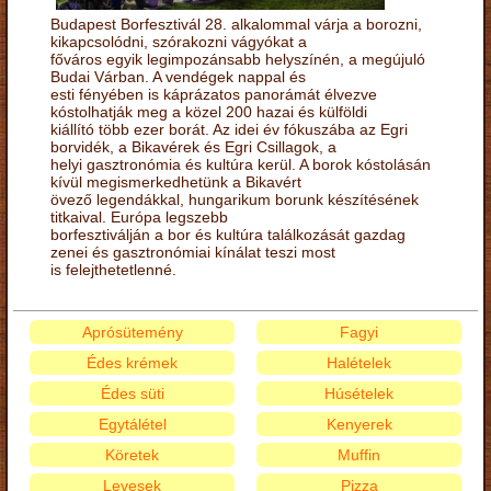
Budapest Borfesztivál 28. alkalommal várja a borozni,
kikapcsolódni, szórakozni vágyókat a
főváros egyik legimpozánsabb helyszínén, a megújuló
Budai Várban. A vendégek nappal és
esti fényében is káprázatos panorámát élvezve
kóstolhatják meg a közel 200 hazai és külföldi
kiállító több ezer borát. Az idei év fókuszába az Egri
borvidék, a Bikavérek és Egri Csillagok, a
helyi gasztronómia és kultúra kerül. A borok kóstolásán
kívül megismerkedhetünk a Bikavért
övező legendákkal, hungarikum borunk készítésének
titkaival. Európa legszebb
borfesztiválján a bor és kultúra találkozását gazdag
zenei és gasztronómiai kínálat teszi most
is felejthetetlenné.
Aprósütemény
Fagyi
Édes krémek
Halételek
Édes süti
Húsételek
Egytálétel
Kenyerek
Köretek
Muffin
Levesek
Pizza