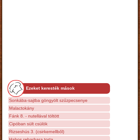
Ezeket keresték mások
Sonkába-sajtba göngyölt szűzpecsenye
Malactokány
Fánk 8. - nutellával töltött
Cipóban sült csülök
Rizseshús 3. (csirkemellből)
Habos rebarbara torta