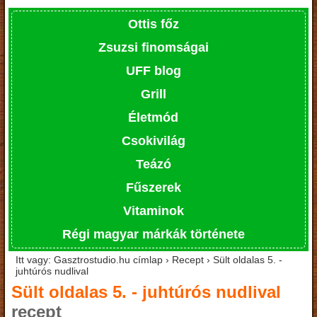
Ottis főz
Zsuzsi finomságai
UFF blog
Grill
Életmód
Csokivilág
Teázó
Fűszerek
Vitaminok
Régi magyar márkák története
Itt vagy: Gasztrostudio.hu címlap › Recept › Sült oldalas 5. -
juhtúrós nudlival
Sült oldalas 5. - juhtúrós nudlival
recept