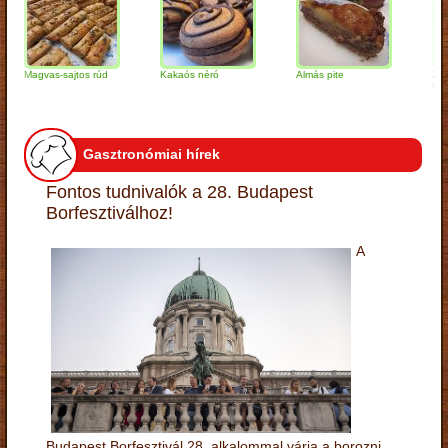
agvas-sajtos rúd
Kakaós néró
Almás pite
Zabpelyh
túrógomb
Gasztronómiai hírek
Fontos tudnivalók a 28. Budapest
Borfesztiválhoz!
A
Budapest Borfesztivál 28. alkalommal várja a borozni,