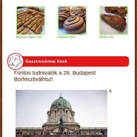
Magvas-sajtos rúd
Kakaós néró
Almás pite
Zabp
túró
Gasztronómiai hírek
Fontos tudnivalók a 28. Budapest
Borfesztiválhoz!
A