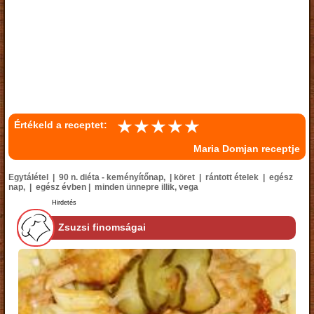
Értékeld a receptet:
Maria Domjan receptje
Egytálétel | 90 n. diéta - keményítőnap, | köret | rántott ételek | egész
nap, | egész évben | minden ünnepre illik, vega
Hirdetés
Zsuzsi finomságai