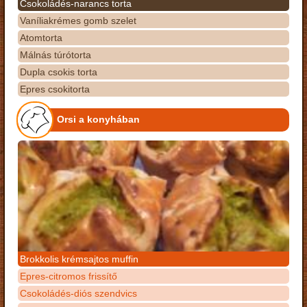
Csokoládés-narancs torta
Vaníliakrémes gomb szelet
Atomtorta
Málnás túrótorta
Dupla csokis torta
Epres csokitorta
Orsi a konyhában
Brokkolis krémsajtos muffin
Epres-citromos frissítő
Csokoládés-diós szendvics