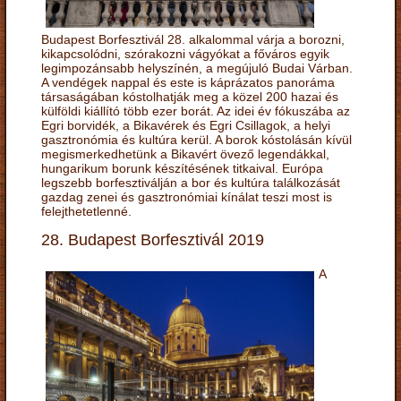
Budapest Borfesztivál 28. alkalommal várja a borozni,
kikapcsolódni, szórakozni vágyókat a főváros egyik
legimpozánsabb helyszínén, a megújuló Budai Várban.
A vendégek nappal és este is káprázatos panoráma
társaságában kóstolhatják meg a közel 200 hazai és
külföldi kiállító több ezer borát. Az idei év fókuszába az
Egri borvidék, a Bikavérek és Egri Csillagok, a helyi
gasztronómia és kultúra kerül. A borok kóstolásán kívül
megismerkedhetünk a Bikavért övező legendákkal,
hungarikum borunk készítésének titkaival. Európa
legszebb borfesztiválján a bor és kultúra találkozását
gazdag zenei és gasztronómiai kínálat teszi most is
felejthetetlenné.
28. Budapest Borfesztivál 2019
A