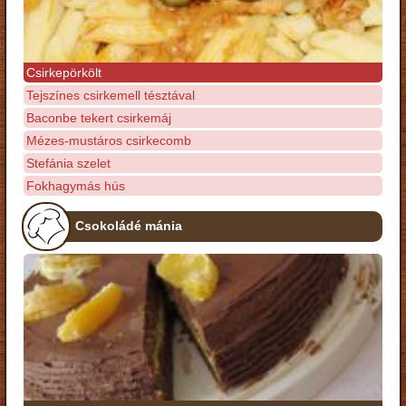
Csirkepörkölt
Tejszínes csirkemell tésztával
Baconbe tekert csirkemáj
Mézes-mustáros csirkecomb
Stefánia szelet
Fokhagymás hús
Csokoládé mánia