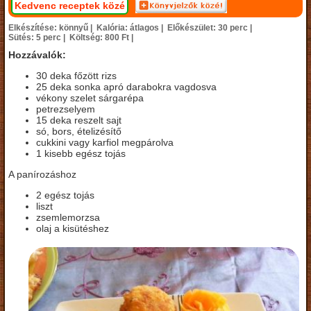
Kedvenc receptek közé
Elkészítése: könnyű |
Kalória: átlagos |
Előkészület: 30 perc |
Sütés: 5 perc |
Költség: 800 Ft |
Hozzávalók:
30 deka főzött rizs
25 deka sonka apró darabokra vagdosva
vékony szelet sárgarépa
petrezselyem
15 deka reszelt sajt
só, bors, ételizésítő
cukkini vagy karfiol megpárolva
1 kisebb egész tojás
A panírozáshoz
2 egész tojás
liszt
zsemlemorzsa
olaj a kisütéshez