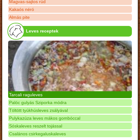
Magvas-sajtos rúd
Kakaós néró
Almás pite
Leves receptek
Tarcali raguleves
Palóc gulyás Sziporka módra
Töltött tyúkhúsleves zsályával
Pulykazúza leves mákos gombóccal
Sóskaleves reszelt tojással
Csalános csirkegaluskaleves