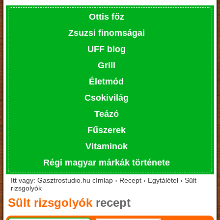
Ottis főz
Zsuzsi finomságai
UFF blog
Grill
Életmód
Csokivilág
Teázó
Fűszerek
Vitaminok
Régi magyar márkák története
Itt vagy: Gasztrostudio.hu címlap › Recept › Egytálétel › Sült
rizsgolyók
Sült rizsgolyók
recept