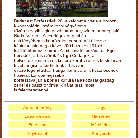
Budapest Borfesztivál 28. alkalommal várja a borozni,
kikapcsolódni, szórakozni vágyókat a
főváros egyik legimpozánsabb helyszínén, a megújuló
Budai Várban. A vendégek nappal és
esti fényében is káprázatos panorámát élvezve
kóstolhatják meg a közel 200 hazai és külföldi
kiállító több ezer borát. Az idei év fókuszába az Egri
borvidék, a Bikavérek és Egri Csillagok, a
helyi gasztronómia és kultúra kerül. A borok kóstolásán
kívül megismerkedhetünk a Bikavért
övező legendákkal, hungarikum borunk készítésének
titkaival. Európa legszebb
borfesztiválján a bor és kultúra találkozását gazdag
zenei és gasztronómiai kínálat teszi most
is felejthetetlenné.
Aprósütemény
Fagyi
Édes krémek
Halételek
Édes süti
Húsételek
Egytálétel
Kenyerek