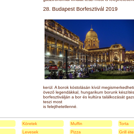
28. Budapest Borfesztivál 2019
kerül. A borok kóstolásán kívül megismerkedhet
övező legendákkal, hungarikum borunk készítésé
borfesztiválján a bor és kultúra találkozását ga
teszi most
is felejthetetlenné.
Köretek
Muffin
Torta
Levesek
Pizza
Grill ét