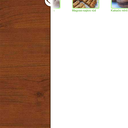
Csokoládés-diós
Magvas-sajtos rúd
Kakaós néró
szendvics