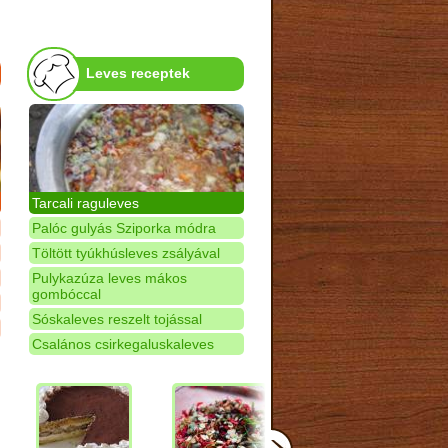
Leves receptek
Tarcali raguleves
Palóc gulyás Sziporka módra
Töltött tyúkhúsleves zsályával
Pulykazúza leves mákos
gombóccal
Sóskaleves reszelt tojással
Csalános csirkegaluskaleves