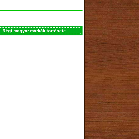
Régi magyar márkák története