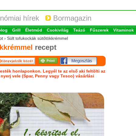
nómiai hírek
Bormagazin
blog
Grill
Életmód
Csokivilág
Teázó
Fűszerek
Vitaminok
pt › Sült tofukockák sütőtökkrémmel
ökkrémmel
recept
esték honlaponkon. Legyél te az első aki feltölti az
s nyerj vele (Spar, Penny vagy Tesco) vásárlási