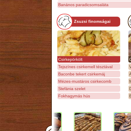
Banános paradicsomsaláta
Zsuzsi finomságai
Csirkepörkölt
Tejszínes csirkemell tésztával
Baconbe tekert csirkemáj
Mézes-mustáros csirkecomb
M
Stefánia szelet
D
Fokhagymás hús
E