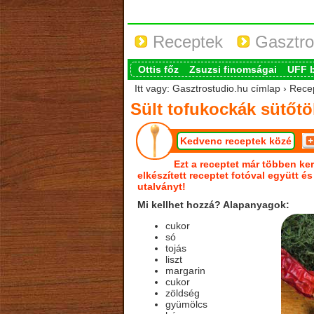
Receptek
Gasztro
Ottis főz
Zsuzsi finomságai
UFF 
Itt vagy: Gasztrostudio.hu címlap › Rece
Sült tofukockák sütőt
Kedvenc receptek közé
Ezt a receptet már többen ker
elkészített receptet fotóval együtt é
utalványt!
Mi kellhet hozzá? Alapanyagok:
cukor
só
tojás
liszt
margarin
cukor
zöldség
gyümölcs