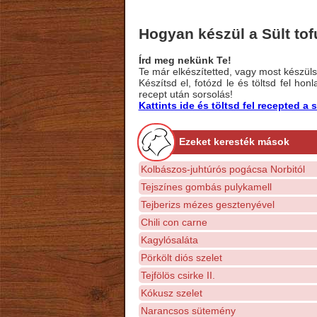
Hogyan készül a Sült t
Írd meg nekünk Te!
Te már elkészítetted, vagy most készülsz
Készítsd el, fotózd le és töltsd fel ho
recept után sorsolás!
Kattints ide és töltsd fel recepted 
Ezeket keresték mások
Kolbászos-juhtúrós pogácsa Norbitól
Tejszínes gombás pulykamell
Tejberizs mézes gesztenyével
Chili con carne
Kagylósaláta
Pörkölt diós szelet
Tejfölös csirke II.
Kókusz szelet
Narancsos sütemény