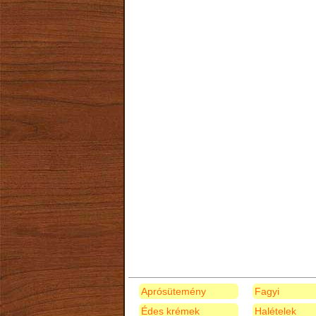
Aprósütemény
Fagyi
Édes krémek
Halételek