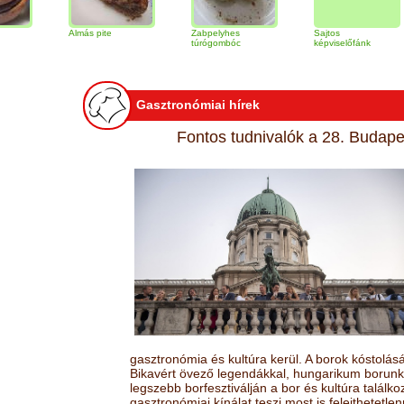
Almás pite
Zabpelyhes
Sajtos
Tir
túrógombóc
képviselőfánk
Gasztronómiai hírek
Fontos tudnivalók a 28. Budapes
gasztronómia és kultúra kerül. A borok kóstolá
Bikavért övező legendákkal, hungarikum borunk 
legszebb borfesztiválján a bor és kultúra találk
gasztronómiai kínálat teszi most is felejthetetlen