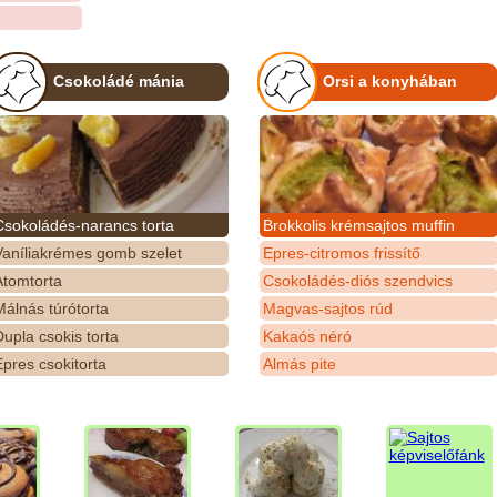
Csokoládé mánia
Orsi a konyhában
Csokoládés-narancs torta
Brokkolis krémsajtos muffin
Vaníliakrémes gomb szelet
Epres-citromos frissítő
Atomtorta
Csokoládés-diós szendvics
álnás túrótorta
Magvas-sajtos rúd
upla csokis torta
Kakaós néró
pres csokitorta
Almás pite