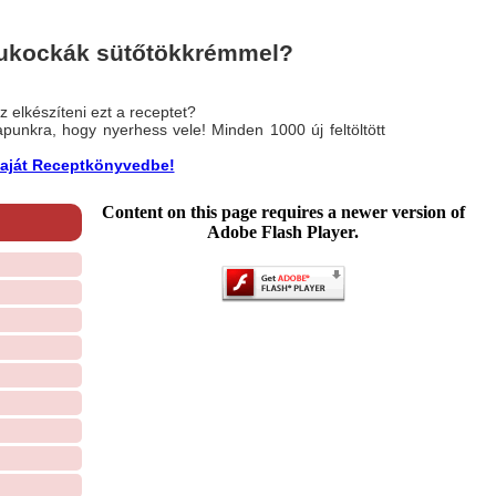
ofukockák sütőtökkrémmel?
 elkészíteni ezt a receptet?
nlapunkra, hogy nyerhess vele! Minden 1000 új feltöltött
a saját Receptkönyvedbe!
Content on this page requires a newer version of
Adobe Flash Player.