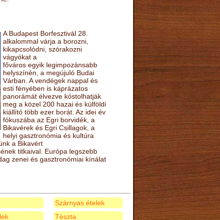
A Budapest Borfesztivál 28.
alkalommal várja a borozni,
kikapcsolódni, szórakozni
vágyókat a
főváros egyik legimpozánsabb
helyszínén, a megújuló Budai
Várban. A vendégek nappal és
esti fényében is káprázatos
panorámát élvezve kóstolhatják
meg a közel 200 hazai és külföldi
kiállító több ezer borát. Az idei év
fókuszába az Egri borvidék, a
Bikavérek és Egri Csillagok, a
helyi gasztronómia és kultúra
ünk a Bikavért
nek titkaival. Európa legszebb
zdag zenei és gasztronómiai kínálat
Szárnyas ételek
elek
Tészta