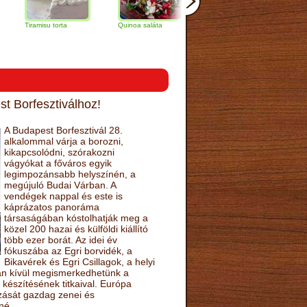
amisu torta
Quinoa saláta
Mandulás kifli
Csokoládés
narancs tor
t Borfesztiválhoz!
A Budapest Borfesztivál 28.
alkalommal várja a borozni,
kikapcsolódni, szórakozni
vágyókat a főváros egyik
legimpozánsabb helyszínén, a
megújuló Budai Várban. A
vendégek nappal és este is
káprázatos panoráma
társaságában kóstolhatják meg a
közel 200 hazai és külföldi kiállító
több ezer borát. Az idei év
fókuszába az Egri borvidék, a
Bikavérek és Egri Csillagok, a helyi
sán kívül megismerkedhetünk a
készítésének titkaival. Európa
ozását gazdag zenei és
né.