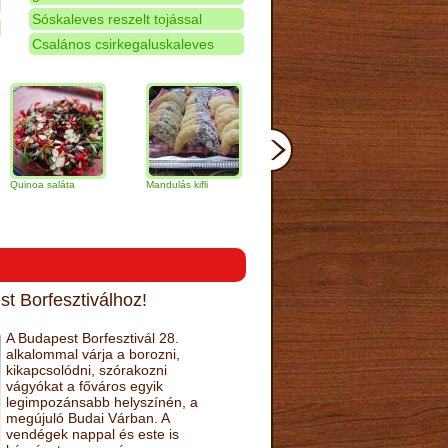
Sóskaleves reszelt tojással
Csalános csirkegaluskaleves
 saláta
Mandulás kifli
Csokoládés-
Vaníliakrémes
narancs torta
gomb szelet
t Borfesztiválhoz!
A Budapest Borfesztivál 28.
alkalommal várja a borozni,
kikapcsolódni, szórakozni
vágyókat a főváros egyik
legimpozánsabb helyszínén, a
megújuló Budai Várban. A
vendégek nappal és este is