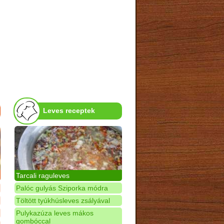
Leves receptek
Tarcali raguleves
Palóc gulyás Sziporka módra
Töltött tyúkhúsleves zsályával
Pulykazúza leves mákos
gombóccal