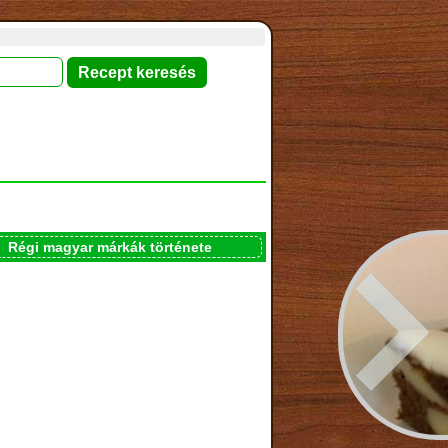
Régi magyar márkák története