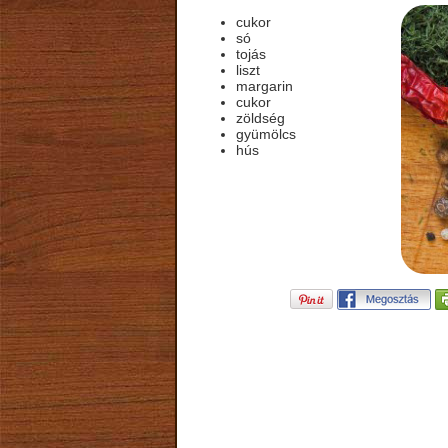
cukor
só
tojás
liszt
margarin
cukor
zöldség
gyümölcs
hús