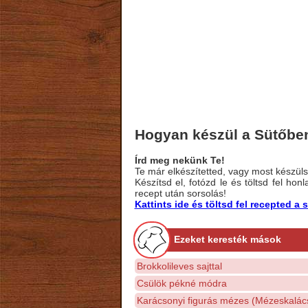
Hogyan készül a Sütőben
Írd meg nekünk Te!
Te már elkészítetted, vagy most készülsz
Készítsd el, fotózd le és töltsd fel ho
recept után sorsolás!
Kattints ide és töltsd fel recepted 
Ezeket keresték mások
Brokkolileves sajttal
Csülök pékné módra
Karácsonyi figurás mézes (Mézeskalács