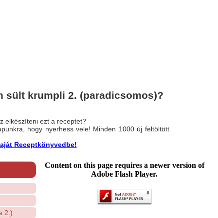
 sült krumpli 2. (paradicsomos)?
 elkészíteni ezt a receptet?
nlapunkra, hogy nyerhess vele! Minden 1000 új feltöltött
a saját Receptkönyvedbe!
Content on this page requires a newer version of
Adobe Flash Player.
 2.)