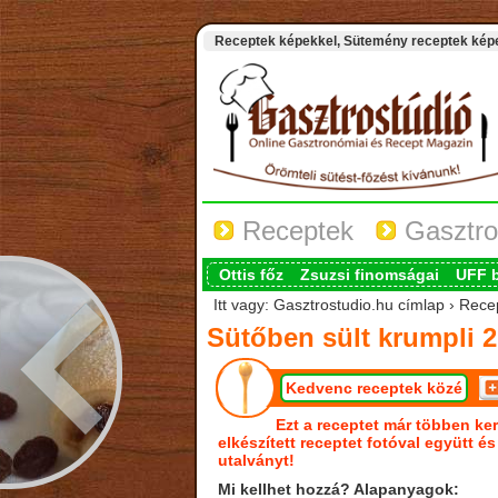
Receptek képekkel, Sütemény receptek képek
Receptek
Gasztro
Ottis főz
Zsuzsi finomságai
UFF 
Itt vagy: Gasztrostudio.hu címlap › Rece
Sütőben sült krumpli 2
Kedvenc receptek közé
Ezt a receptet már többen ker
elkészített receptet fotóval együtt é
utalványt!
Mi kellhet hozzá? Alapanyagok: