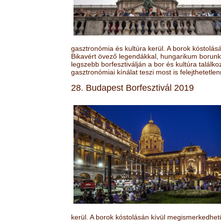
gasztronómia és kultúra kerül. A borok kóstolá
Bikavért övező legendákkal, hungarikum borunk 
legszebb borfesztiválján a bor és kultúra találk
gasztronómiai kínálat teszi most is felejthetetlen
28. Budapest Borfesztivál 2019
kerül. A borok kóstolásán kívül megismerkedhet