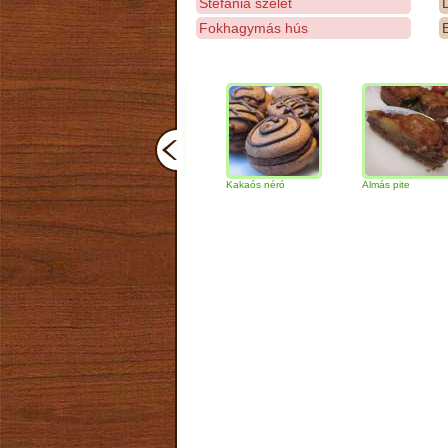
Stefánia szelet
D
Fokhagymás hús
E
Magvas-sajtos rúd
Kakaós néró
Almás pite