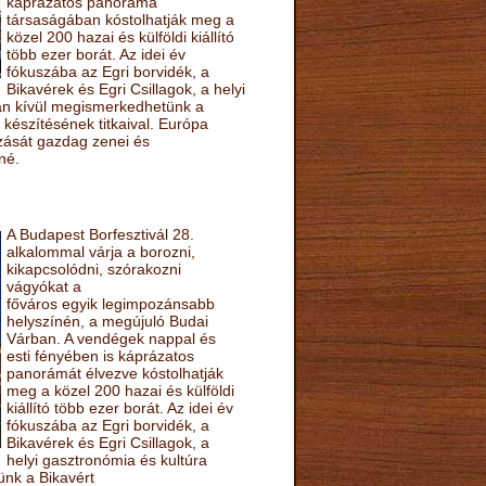
káprázatos panoráma
társaságában kóstolhatják meg a
közel 200 hazai és külföldi kiállító
több ezer borát. Az idei év
fókuszába az Egri borvidék, a
Bikavérek és Egri Csillagok, a helyi
sán kívül megismerkedhetünk a
készítésének titkaival. Európa
ozását gazdag zenei és
né.
A Budapest Borfesztivál 28.
alkalommal várja a borozni,
kikapcsolódni, szórakozni
vágyókat a
főváros egyik legimpozánsabb
helyszínén, a megújuló Budai
Várban. A vendégek nappal és
esti fényében is káprázatos
panorámát élvezve kóstolhatják
meg a közel 200 hazai és külföldi
kiállító több ezer borát. Az idei év
fókuszába az Egri borvidék, a
Bikavérek és Egri Csillagok, a
helyi gasztronómia és kultúra
ünk a Bikavért