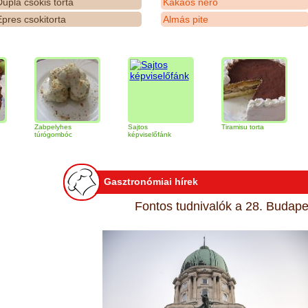
upla csokis torta
Kakaós néró
pres csokitorta
Almás pite
Zabpelyhes
Sajtos
Tiramisu torta
Quinoa
túrógombóc
képviselőfánk
Gasztronómiai hírek
Fontos tudnivalók a 28. Budapes