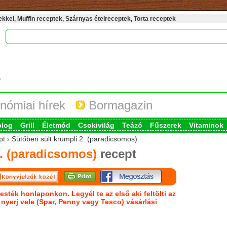
kel, Muffin receptek, Szárnyas ételreceptek, Torta receptek
nómiai hírek
Bormagazin
blog
Grill
Életmód
Csokivilág
Teázó
Fűszerek
Vitaminok
pt › Sütőben sült krumpli 2. (paradicsomos)
. (paradicsomos)
recept
esték honlaponkon. Legyél te az első aki feltölti az
s nyerj vele (Spar, Penny vagy Tesco) vásárlási