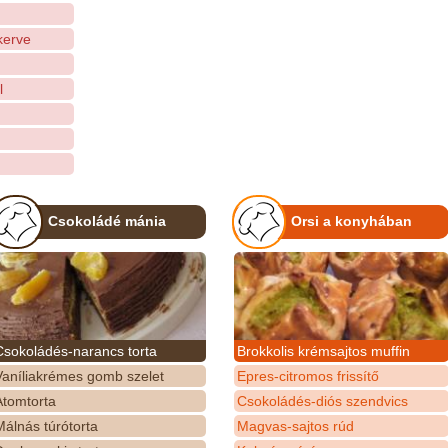
kerve
l
Csokoládé mánia
Orsi a konyhában
Csokoládés-narancs torta
Brokkolis krémsajtos muffin
Vaníliakrémes gomb szelet
Epres-citromos frissítő
Atomtorta
Csokoládés-diós szendvics
álnás túrótorta
Magvas-sajtos rúd