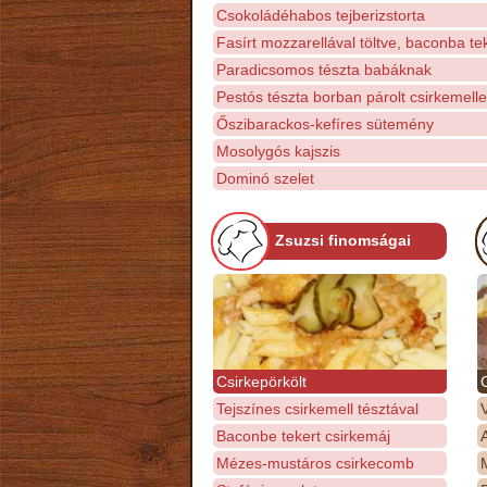
Csokoládéhabos tejberizstorta
Fasírt mozzarellával töltve, baconba te
Paradicsomos tészta babáknak
Pestós tészta borban párolt csirkemelle
Őszibarackos-kefíres sütemény
Mosolygós kajszis
Dominó szelet
Zsuzsi finomságai
Csirkepörkölt
Tejszínes csirkemell tésztával
Baconbe tekert csirkemáj
Mézes-mustáros csirkecomb
M