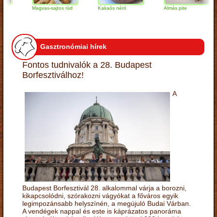
Magvas-sajtos rúd
Kakaós néró
Almás pite
Z
t
Gasztronómiai hírek
Fontos tudnivalók a 28. Budapest
Borfesztiválhoz!
A
Budapest Borfesztivál 28. alkalommal várja a borozni,
kikapcsolódni, szórakozni vágyókat a főváros egyik
legimpozánsabb helyszínén, a megújuló Budai Várban.
A vendégek nappal és este is káprázatos panoráma