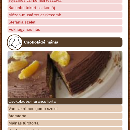
Tejszínes csirkemell tésztával
Baconbe tekert csirkemáj
Mézes-mustáros csirkecomb
Stefánia szelet
Fokhagymás hús
Csokoládé mánia
Csokoládés-narancs torta
Vaníliakrémes gomb szelet
Atomtorta
Málnás túrótorta