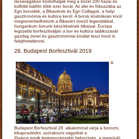
társaságában kóstolhatják meg a közel 200 hazai és
külföldi kiállító több ezer borát. Az idei év fókuszába az
Egri borvidék, a Bikavérek és Egri Csillagok, a helyi
gasztronómia és kultúra kerül. A borok kóstolásán kívül
megismerkedhetünk a Bikavért övező legendákkal,
hungarikum borunk készítésének titkaival. Európa
legszebb borfesztiválján a bor és kultúra találkozását
gazdag zenei és gasztronómiai kínálat teszi most is
felejthetetlenné.
28. Budapest Borfesztivál 2019
A
Budapest Borfesztivál 28. alkalommal várja a borozni,
kikapcsolódni, szórakozni vágyókat a
főváros egyik legimpozánsabb helyszínén, a megújuló