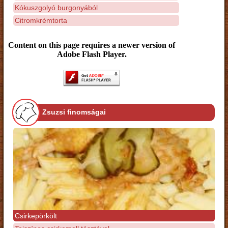
Kókuszgolyó burgonyából
Citromkrémtorta
Content on this page requires a newer version of
Adobe Flash Player.
Zsuzsi finomságai
Csirkepörkölt