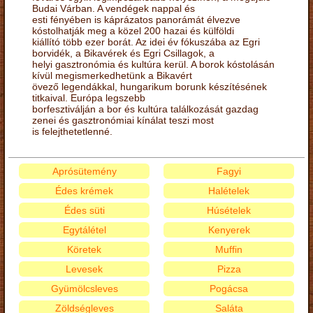
Budai Várban. A vendégek nappal és
esti fényében is káprázatos panorámát élvezve
kóstolhatják meg a közel 200 hazai és külföldi
kiállító több ezer borát. Az idei év fókuszába az Egri
borvidék, a Bikavérek és Egri Csillagok, a
helyi gasztronómia és kultúra kerül. A borok kóstolásán
kívül megismerkedhetünk a Bikavért
övező legendákkal, hungarikum borunk készítésének
titkaival. Európa legszebb
borfesztiválján a bor és kultúra találkozását gazdag
zenei és gasztronómiai kínálat teszi most
is felejthetetlenné.
Aprósütemény
Fagyi
Édes krémek
Halételek
Édes süti
Húsételek
Egytálétel
Kenyerek
Köretek
Muffin
Levesek
Pizza
Gyümölcsleves
Pogácsa
Zöldségleves
Saláta