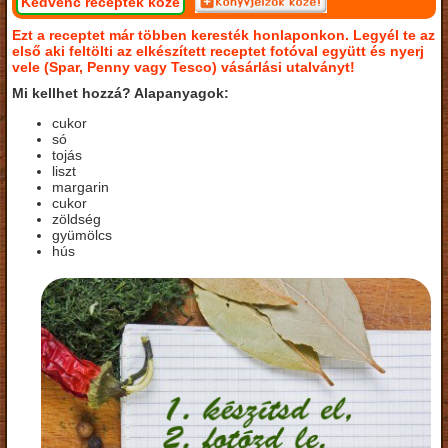
Kedvenc receptek közé
Ezt a receptet már többen keresték honlaponkon. Legyél te az
első aki feltölti az elkészített receptet fotóval együtt és nyerj
vele (Spar, Penny vagy Tesco) vásárlási utalványt!
Mi kellhet hozzá? Alapanyagok:
cukor
só
tojás
liszt
margarin
cukor
zöldség
gyümölcs
hús