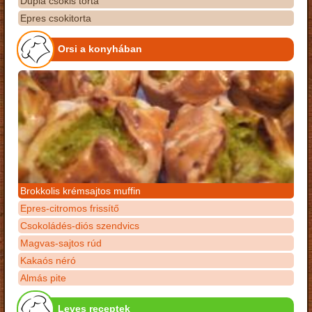
Dupla csokis torta
Epres csokitorta
Orsi a konyhában
Brokkolis krémsajtos muffin
Epres-citromos frissítő
Csokoládés-diós szendvics
Magvas-sajtos rúd
Kakaós néró
Almás pite
Leves receptek