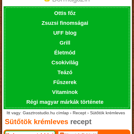
Ottis főz
Zsuzsi finomságai
UFF blog
Grill
Életmód
Csokivilág
Teázó
Fűszerek
Vitaminok
Régi magyar márkák története
Itt vagy: Gasztrostudio.hu címlap › Recept › Sütőtök krémleves
Sütőtök krémleves
recept