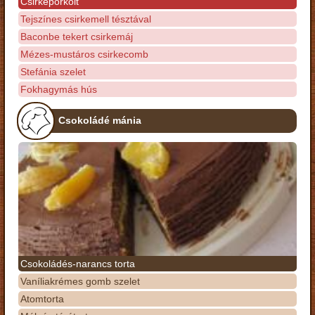
Csirkepörkölt
Tejszínes csirkemell tésztával
Baconbe tekert csirkemáj
Mézes-mustáros csirkecomb
Stefánia szelet
Fokhagymás hús
Csokoládé mánia
Csokoládés-narancs torta
Vaníliakrémes gomb szelet
Atomtorta