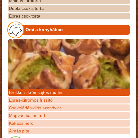
Málnás túrótorta
Dupla csokis torta
Epres csokitorta
Orsi a konyhában
Brokkolis krémsajtos muffin
Epres-citromos frissítő
Csokoládés-diós szendvics
Magvas-sajtos rúd
Kakaós néró
Almás pite