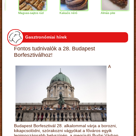
Magvas-sajtos rúd
Kakaós néró
Almás pite
Z
t
Gasztronómiai hírek
Fontos tudnivalók a 28. Budapest
Borfesztiválhoz!
A
Budapest Borfesztivál 28. alkalommal várja a borozni,
kikapcsolódni, szórakozni vágyókat a főváros egyik
legimpozánsabb helyszínén, a megújuló Budai Várban.