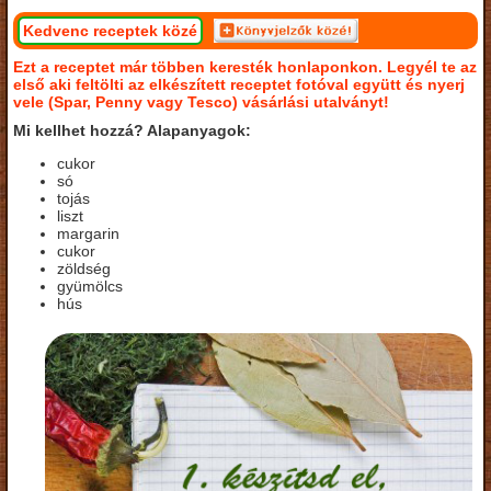
Kedvenc receptek közé
Ezt a receptet már többen keresték honlaponkon. Legyél te az
első aki feltölti az elkészített receptet fotóval együtt és nyerj
vele (Spar, Penny vagy Tesco) vásárlási utalványt!
Mi kellhet hozzá? Alapanyagok:
cukor
só
tojás
liszt
margarin
cukor
zöldség
gyümölcs
hús