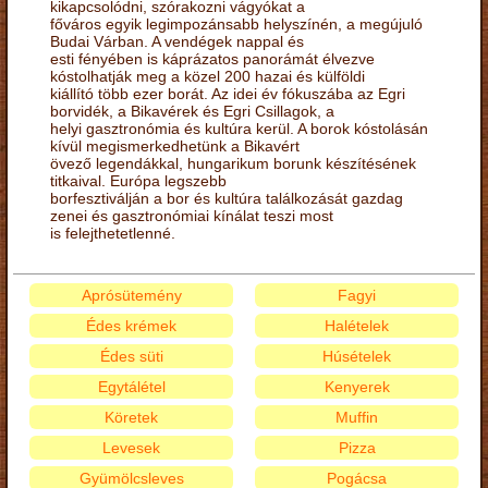
kikapcsolódni, szórakozni vágyókat a
főváros egyik legimpozánsabb helyszínén, a megújuló
Budai Várban. A vendégek nappal és
esti fényében is káprázatos panorámát élvezve
kóstolhatják meg a közel 200 hazai és külföldi
kiállító több ezer borát. Az idei év fókuszába az Egri
borvidék, a Bikavérek és Egri Csillagok, a
helyi gasztronómia és kultúra kerül. A borok kóstolásán
kívül megismerkedhetünk a Bikavért
övező legendákkal, hungarikum borunk készítésének
titkaival. Európa legszebb
borfesztiválján a bor és kultúra találkozását gazdag
zenei és gasztronómiai kínálat teszi most
is felejthetetlenné.
Aprósütemény
Fagyi
Édes krémek
Halételek
Édes süti
Húsételek
Egytálétel
Kenyerek
Köretek
Muffin
Levesek
Pizza
Gyümölcsleves
Pogácsa