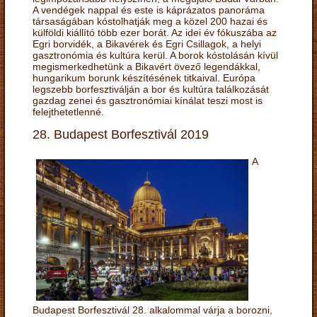
A vendégek nappal és este is káprázatos panoráma
társaságában kóstolhatják meg a közel 200 hazai és
külföldi kiállító több ezer borát. Az idei év fókuszába az
Egri borvidék, a Bikavérek és Egri Csillagok, a helyi
gasztronómia és kultúra kerül. A borok kóstolásán kívül
megismerkedhetünk a Bikavért övező legendákkal,
hungarikum borunk készítésének titkaival. Európa
legszebb borfesztiválján a bor és kultúra találkozását
gazdag zenei és gasztronómiai kínálat teszi most is
felejthetetlenné.
28. Budapest Borfesztivál 2019
A
Budapest Borfesztivál 28. alkalommal várja a borozni,