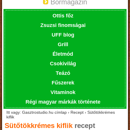
Bormagazin
Ottis főz
Zsuzsi finomságai
UFF blog
Grill
Életmód
Csokivilág
Teázó
Fűszerek
Vitaminok
Régi magyar márkák története
Itt vagy: Gasztrostudio.hu címlap › Recept › Sütőtökkrémes
kiflik
Sütőtökkrémes kiflik
recept