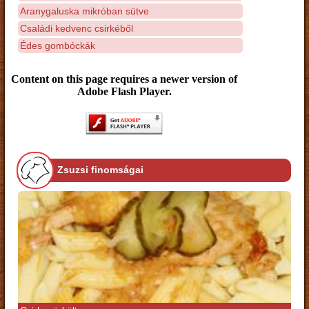
Aranygaluska mikróban sütve
Családi kedvenc csirkéből
Édes gombóckák
Content on this page requires a newer version of
Adobe Flash Player.
Zsuzsi finomságai