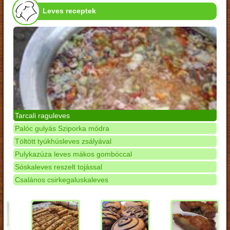
Leves receptek
Tarcali raguleves
Palóc gulyás Sziporka módra
Töltött tyúkhúsleves zsályával
Pulykazúza leves mákos gombóccal
Sóskaleves reszelt tojással
Csalános csirkegaluskaleves