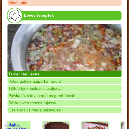
Almás pite
Leves receptek
Tarcali raguleves
Palóc gulyás Sziporka módra
Töltött tyúkhúsleves zsályával
Pulykazúza leves mákos gombóccal
Sóskaleves reszelt tojással
Csalános csirkegaluskaleves