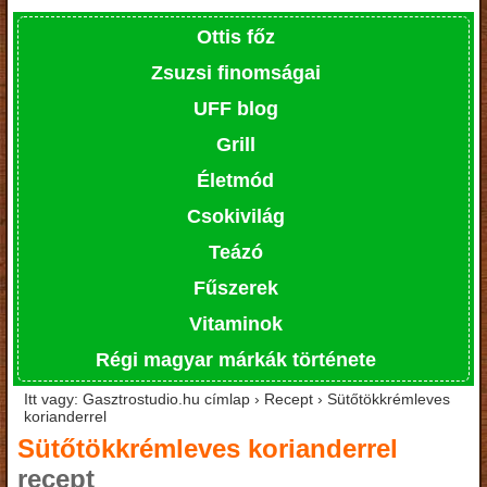
Ottis főz
Zsuzsi finomságai
UFF blog
Grill
Életmód
Csokivilág
Teázó
Fűszerek
Vitaminok
Régi magyar márkák története
Itt vagy: Gasztrostudio.hu címlap › Recept › Sütőtökkrémleves
korianderrel
Sütőtökkrémleves korianderrel
recept