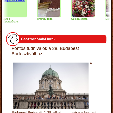
jtos
Tiramisu torta
Quinoa saláta
Mandulás kif
pviselőfánk
Gasztronómiai hírek
Fontos tudnivalók a 28. Budapest
Borfesztiválhoz!
A
Budapest Borfesztivál 28. alkalommal várja a borozni,