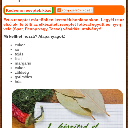
Kedvenc receptek közé
Ezt a receptet már többen keresték honlaponkon. Legyél te az
első aki feltölti az elkészített receptet fotóval együtt és nyerj
vele (Spar, Penny vagy Tesco) vásárlási utalványt!
Mi kellhet hozzá? Alapanyagok:
cukor
só
tojás
liszt
margarin
cukor
zöldség
gyümölcs
hús