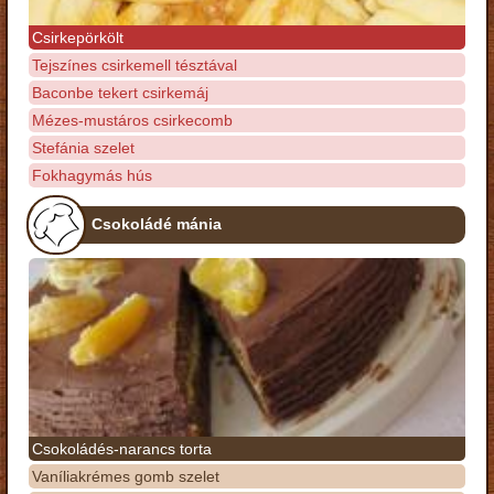
Csirkepörkölt
Tejszínes csirkemell tésztával
Baconbe tekert csirkemáj
Mézes-mustáros csirkecomb
Stefánia szelet
Fokhagymás hús
Csokoládé mánia
Csokoládés-narancs torta
Vaníliakrémes gomb szelet