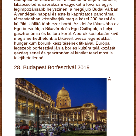
kikapcsolódni, szórakozni vágyókat a főváros egyik
legimpozánsabb helyszínén, a megújuló Budai Várban.
A vendégek nappal és este is káprázatos panoráma
társaságában kóstolhatják meg a közel 200 hazai és
külföldi kiállító több ezer borát. Az idei év fókuszába az
Egri borvidék, a Bikavérek és Egri Csillagok, a helyi
gasztronómia és kultúra kerül. A borok kóstolásán kívül
megismerkedhetünk a Bikavért övező legendákkal,
hungarikum borunk készítésének titkaival. Európa
legszebb borfesztiválján a bor és kultúra találkozását
gazdag zenei és gasztronómiai kínálat teszi most is
felejthetetlenné.
28. Budapest Borfesztivál 2019
A