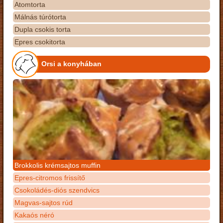
Atomtorta
Málnás túrótorta
Dupla csokis torta
Epres csokitorta
Orsi a konyhában
Brokkolis krémsajtos muffin
Epres-citromos frissítő
Csokoládés-diós szendvics
Magvas-sajtos rúd
Kakaós néró