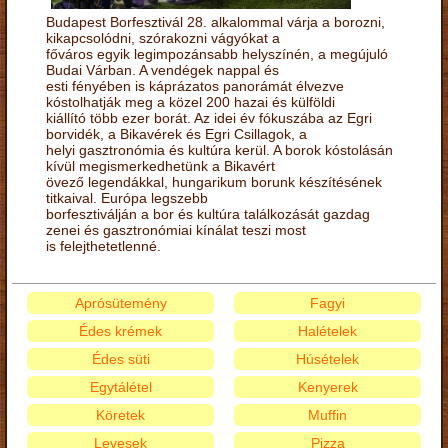
Budapest Borfesztivál 28. alkalommal várja a borozni,
kikapcsolódni, szórakozni vágyókat a
főváros egyik legimpozánsabb helyszínén, a megújuló
Budai Várban. A vendégek nappal és
esti fényében is káprázatos panorámát élvezve
kóstolhatják meg a közel 200 hazai és külföldi
kiállító több ezer borát. Az idei év fókuszába az Egri
borvidék, a Bikavérek és Egri Csillagok, a
helyi gasztronómia és kultúra kerül. A borok kóstolásán
kívül megismerkedhetünk a Bikavért
övező legendákkal, hungarikum borunk készítésének
titkaival. Európa legszebb
borfesztiválján a bor és kultúra találkozását gazdag
zenei és gasztronómiai kínálat teszi most
is felejthetetlenné.
Aprósütemény
Fagyi
Édes krémek
Halételek
Édes süti
Húsételek
Egytálétel
Kenyerek
Köretek
Muffin
Levesek
Pizza