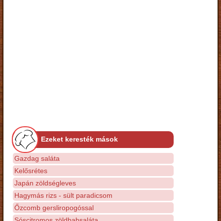
Ezeket keresték mások
Gazdag saláta
Kelősrétes
Japán zöldségleves
Hagymás rizs - sült paradicsom
Őzcomb gersliropogóssal
Sóscitromos zöldbabsaláta