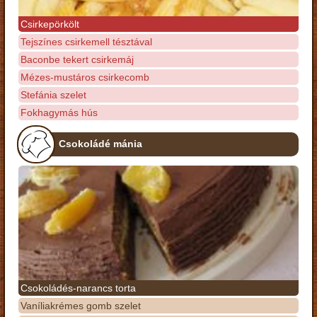
Csirkepörkölt
Tejszínes csirkemell tésztával
Baconbe tekert csirkemáj
Mézes-mustáros csirkecomb
Stefánia szelet
Fokhagymás hús
Csokoládé mánia
Csokoládés-narancs torta
Vaníliakrémes gomb szelet