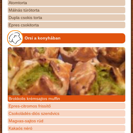
Atomtorta
Málnás túrótorta
Dupla csokis torta
Epres csokitorta
Orsi a konyhában
Brokkolis krémsajtos muffin
Epres-citromos frissítő
Csokoládés-diós szendvics
Magvas-sajtos rúd
Kakaós néró