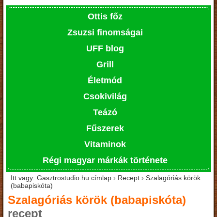
Ottis főz
Zsuzsi finomságai
UFF blog
Grill
Életmód
Csokivilág
Teázó
Fűszerek
Vitaminok
Régi magyar márkák története
Itt vagy: Gasztrostudio.hu címlap › Recept › Szalagóriás körök
(babapiskóta)
Szalagóriás körök (babapiskóta)
recept