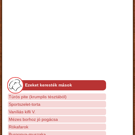
Ezeket keresték mások
Túrós pite (krumplis tésztából)
Sportszelet-torta
Vaníliás kifli V.
Mézes borhoz jó pogácsa
Rókafarok
Burgonya-muszaka