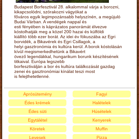
Budapest Borfesztivál 28. alkalommal várja a borozni,
kikapcsolódni, szórakozni vágyókat a
főváros egyik legimpozánsabb helyszínén, a megújuló
Budai Várban. A vendégek nappal és
esti fényében is káprázatos panorámát élvezve
kóstolhatják meg a közel 200 hazai és külföldi
kiállító több ezer borát. Az idei év fókuszába az Egri
borvidék, a Bikavérek és Egri Csillagok, a
helyi gasztronómia és kultúra kerül. A borok kóstolásán
kívül megismerkedhetünk a Bikavért
övező legendákkal, hungarikum borunk készítésének
titkaival. Európa legszebb
borfesztiválján a bor és kultúra találkozását gazdag
zenei és gasztronómiai kínálat teszi most
is felejthetetlenné.
Aprósütemény
Fagyi
Édes krémek
Halételek
Édes süti
Húsételek
Egytálétel
Kenyerek
Köretek
Muffin
Levesek
Pizza