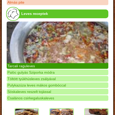
Almás pite
Leves receptek
Tarcali raguleves
Palóc gulyás Sziporka módra
Töltött tyúkhúsleves zsályával
Pulykazúza leves mákos gombóccal
Sóskaleves reszelt tojással
Csalános csirkegaluskaleves