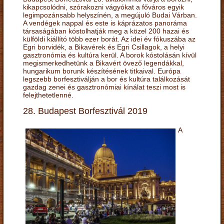
kikapcsolódni, szórakozni vágyókat a főváros egyik
legimpozánsabb helyszínén, a megújuló Budai Várban.
A vendégek nappal és este is káprázatos panoráma
társaságában kóstolhatják meg a közel 200 hazai és
külföldi kiállító több ezer borát. Az idei év fókuszába az
Egri borvidék, a Bikavérek és Egri Csillagok, a helyi
gasztronómia és kultúra kerül. A borok kóstolásán kívül
megismerkedhetünk a Bikavért övező legendákkal,
hungarikum borunk készítésének titkaival. Európa
legszebb borfesztiválján a bor és kultúra találkozását
gazdag zenei és gasztronómiai kínálat teszi most is
felejthetetlenné.
28. Budapest Borfesztivál 2019
A