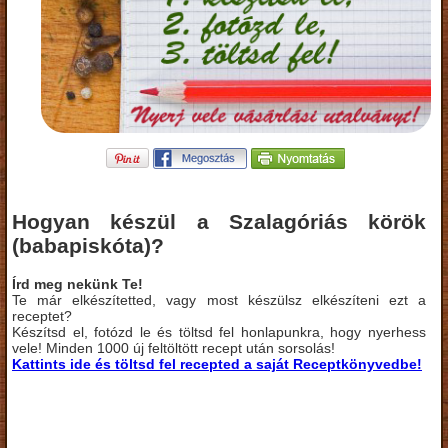
Hogyan készül a Szalagóriás körök
(babapiskóta)?
Írd meg nekünk Te!
Te már elkészítetted, vagy most készülsz elkészíteni ezt a
receptet?
Készítsd el, fotózd le és töltsd fel honlapunkra, hogy nyerhess
vele! Minden 1000 új feltöltött recept után sorsolás!
Kattints ide és töltsd fel recepted a saját Receptkönyvedbe!