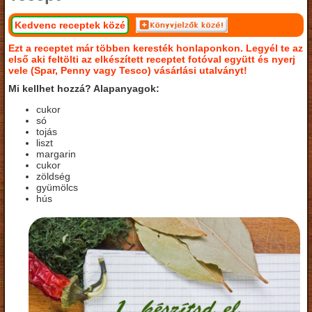
Kedvenc receptek közé
Ezt a receptet már többen keresték honlaponkon. Legyél te az
első aki feltölti az elkészített receptet fotóval együtt és nyerj
vele (Spar, Penny vagy Tesco) vásárlási utalványt!
Mi kellhet hozzá? Alapanyagok:
cukor
só
tojás
liszt
margarin
cukor
zöldség
gyümölcs
hús