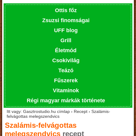
Ottis főz
Zsuzsi finomságai
UFF blog
Grill
Életmód
Csokivilág
Teázó
Fűszerek
Vitaminok
Régi magyar márkák története
Itt vagy: Gasztrostudio.hu címlap › Recept › Szalámis-
felvágottas melegszendvics
Szalámis-felvágottas
melegszendvics
recept