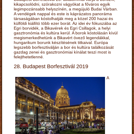
kikapcsolódni, szórakozni vágyókat a főváros egyik
legimpozánsabb helyszínén, a megújuló Budai Várban.
A vendégek nappal és este is káprázatos panoráma
társaságában kóstolhatják meg a közel 200 hazai és
külföldi kiállító több ezer borát. Az idei év fókuszába az
Egri borvidék, a Bikavérek és Egri Csillagok, a helyi
gasztronómia és kultúra kerül. A borok kóstolásán kívül
megismerkedhetünk a Bikavért övező legendákkal,
hungarikum borunk készítésének titkaival. Európa
legszebb borfesztiválján a bor és kultúra találkozását
gazdag zenei és gasztronómiai kínálat teszi most is
felejthetetlenné.
28. Budapest Borfesztivál 2019
A