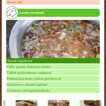
Almás pite
Leves receptek
Tarcali raguleves
Palóc gulyás Sziporka módra
Töltött tyúkhúsleves zsályával
Pulykazúza leves mákos gombóccal
Sóskaleves reszelt tojással
Csalános csirkegaluskaleves