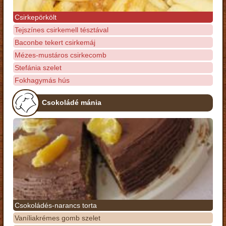
Csirkepörkölt
Tejszínes csirkemell tésztával
Baconbe tekert csirkemáj
Mézes-mustáros csirkecomb
Stefánia szelet
Fokhagymás hús
Csokoládé mánia
Csokoládés-narancs torta
Vaníliakrémes gomb szelet