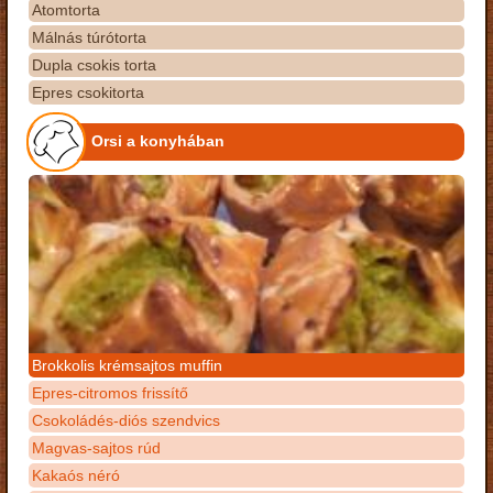
Atomtorta
Málnás túrótorta
Dupla csokis torta
Epres csokitorta
Orsi a konyhában
Brokkolis krémsajtos muffin
Epres-citromos frissítő
Csokoládés-diós szendvics
Magvas-sajtos rúd
Kakaós néró