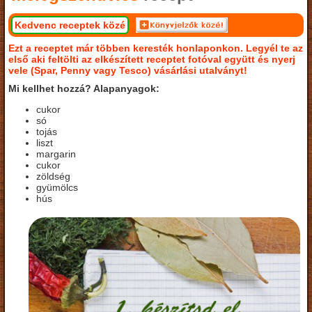
Kedvenc receptek közé
Ezt a receptet már többen keresték honlaponkon. Legyél te az
első aki feltölti az elkészített receptet fotóval együtt és nyerj
vele (Spar, Penny vagy Tesco) vásárlási utalványt!
Mi kellhet hozzá? Alapanyagok:
cukor
só
tojás
liszt
margarin
cukor
zöldség
gyümölcs
hús