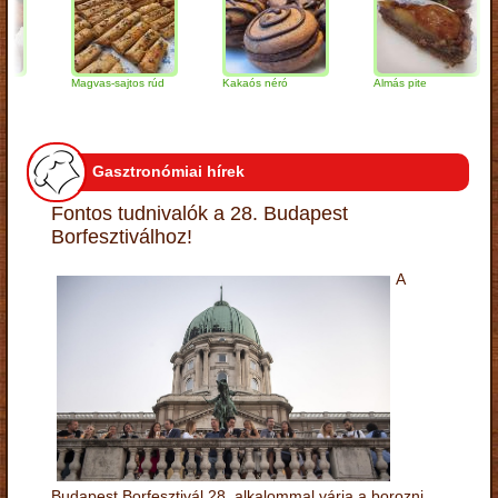
Magvas-sajtos rúd
Kakaós néró
Almás pite
Z
t
Gasztronómiai hírek
Fontos tudnivalók a 28. Budapest
Borfesztiválhoz!
A
Budapest Borfesztivál 28. alkalommal várja a borozni,