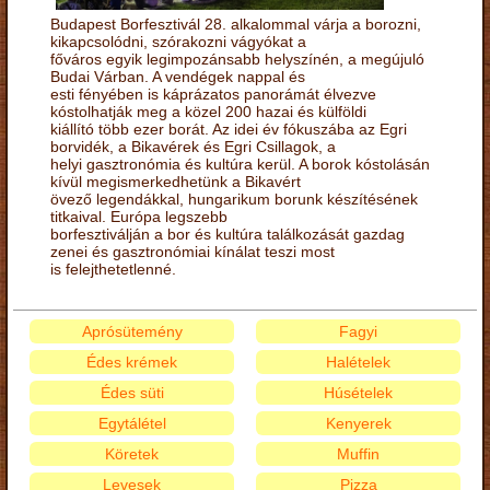
Budapest Borfesztivál 28. alkalommal várja a borozni,
kikapcsolódni, szórakozni vágyókat a
főváros egyik legimpozánsabb helyszínén, a megújuló
Budai Várban. A vendégek nappal és
esti fényében is káprázatos panorámát élvezve
kóstolhatják meg a közel 200 hazai és külföldi
kiállító több ezer borát. Az idei év fókuszába az Egri
borvidék, a Bikavérek és Egri Csillagok, a
helyi gasztronómia és kultúra kerül. A borok kóstolásán
kívül megismerkedhetünk a Bikavért
övező legendákkal, hungarikum borunk készítésének
titkaival. Európa legszebb
borfesztiválján a bor és kultúra találkozását gazdag
zenei és gasztronómiai kínálat teszi most
is felejthetetlenné.
Aprósütemény
Fagyi
Édes krémek
Halételek
Édes süti
Húsételek
Egytálétel
Kenyerek
Köretek
Muffin
Levesek
Pizza