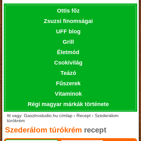
Ottis főz
Zsuzsi finomságai
UFF blog
Grill
Életmód
Csokivilág
Teázó
Fűszerek
Vitaminok
Régi magyar márkák története
Itt vagy: Gasztrostudio.hu címlap › Recept › Szederálom
túrókrém
Szederálom túrókrém
recept