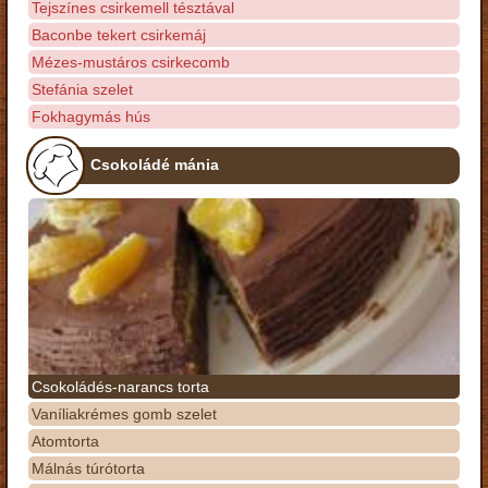
Tejszínes csirkemell tésztával
Baconbe tekert csirkemáj
Mézes-mustáros csirkecomb
Stefánia szelet
Fokhagymás hús
Csokoládé mánia
Csokoládés-narancs torta
Vaníliakrémes gomb szelet
Atomtorta
Málnás túrótorta