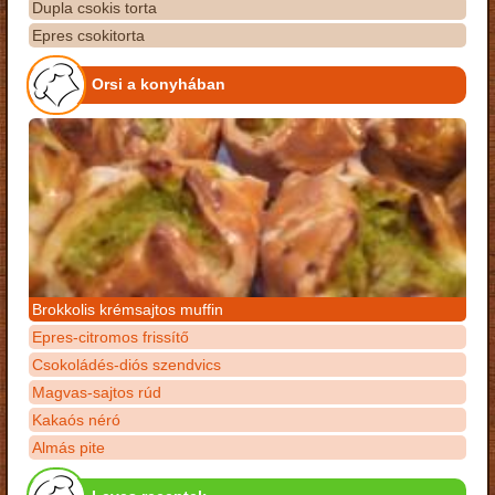
Dupla csokis torta
Epres csokitorta
Orsi a konyhában
Brokkolis krémsajtos muffin
Epres-citromos frissítő
Csokoládés-diós szendvics
Magvas-sajtos rúd
Kakaós néró
Almás pite