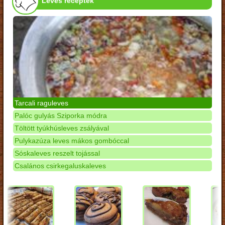
Leves receptek
Tarcali raguleves
Palóc gulyás Sziporka módra
Töltött tyúkhúsleves zsályával
Pulykazúza leves mákos gombóccal
Sóskaleves reszelt tojással
Csalános csirkegaluskaleves