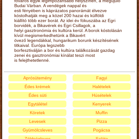
főváros egyik legimpozánsabb helyszínén, a megújuló
Budai Várban. A vendégek nappal és
esti fényében is káprázatos panorámát élvezve
kóstolhatják meg a közel 200 hazai és külföldi
kiállító több ezer borát. Az idei év fókuszába az Egri
borvidék, a Bikavérek és Egri Csillagok, a
helyi gasztronómia és kultúra kerül. A borok kóstolásán
kívül megismerkedhetünk a Bikavért
övező legendákkal, hungarikum borunk készítésének
titkaival. Európa legszebb
borfesztiválján a bor és kultúra találkozását gazdag
zenei és gasztronómiai kínálat teszi most
is felejthetetlenné.
Aprósütemény
Fagyi
Édes krémek
Halételek
Édes süti
Húsételek
Egytálétel
Kenyerek
Köretek
Muffin
Levesek
Pizza
Gyümölcsleves
Pogácsa
Zöldségleves
Saláta