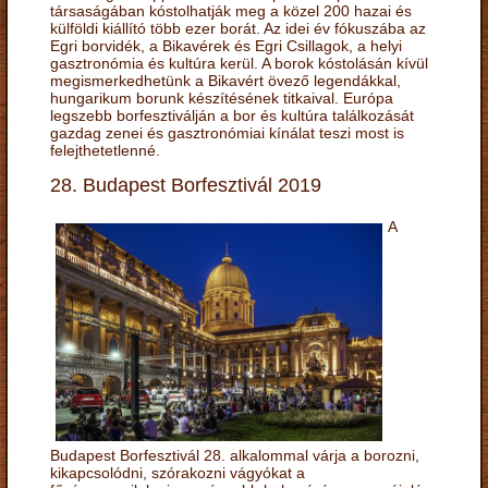
társaságában kóstolhatják meg a közel 200 hazai és
külföldi kiállító több ezer borát. Az idei év fókuszába az
Egri borvidék, a Bikavérek és Egri Csillagok, a helyi
gasztronómia és kultúra kerül. A borok kóstolásán kívül
megismerkedhetünk a Bikavért övező legendákkal,
hungarikum borunk készítésének titkaival. Európa
legszebb borfesztiválján a bor és kultúra találkozását
gazdag zenei és gasztronómiai kínálat teszi most is
felejthetetlenné.
28. Budapest Borfesztivál 2019
A
Budapest Borfesztivál 28. alkalommal várja a borozni,
kikapcsolódni, szórakozni vágyókat a