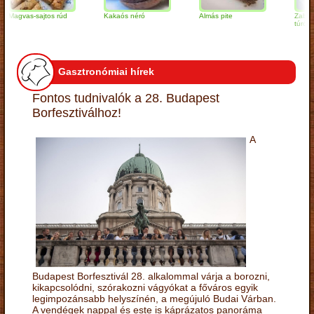
vas-sajtos rúd
Kakaós néró
Almás pite
Zabpelyhes
túrógombóc
Gasztronómiai hírek
Fontos tudnivalók a 28. Budapest
Borfesztiválhoz!
A
Budapest Borfesztivál 28. alkalommal várja a borozni,
kikapcsolódni, szórakozni vágyókat a főváros egyik
legimpozánsabb helyszínén, a megújuló Budai Várban.
A vendégek nappal és este is káprázatos panoráma