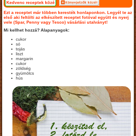
Kedvenc receptek közé
Ezt a receptet már többen keresték honlaponkon. Legyél te az
első aki feltölti az elkészített receptet fotóval együtt és nyerj
vele (Spar, Penny vagy Tesco) vásárlási utalványt!
Mi kellhet hozzá? Alapanyagok:
cukor
só
tojás
liszt
margarin
cukor
zöldség
gyümölcs
hús