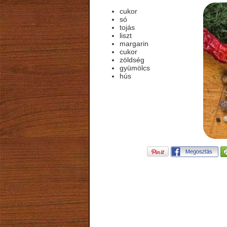
cukor
só
tojás
liszt
margarin
cukor
zöldség
gyümölcs
hús