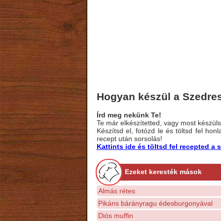
Hogyan készül a Szedres
Írd meg nekünk Te!
Te már elkészítetted, vagy most készülsz
Készítsd el, fotózd le és töltsd fel ho
recept után sorsolás!
Kattints ide és töltsd fel recepted 
Ezeket keresték mások
Almás rétes
Pikáns bárányragu édesburgonyával
Diós muffin