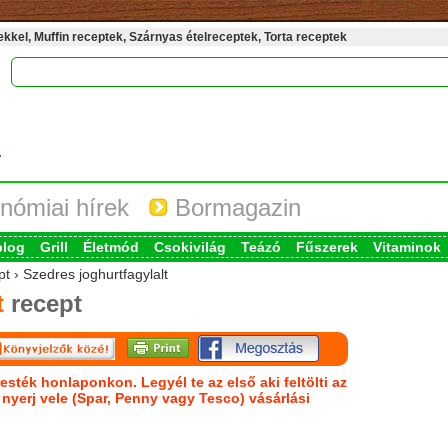
kel, Muffin receptek, Szárnyas ételreceptek, Torta receptek
nómiai hírek
Bormagazin
blog
Grill
Életmód
Csokivilág
Teázó
Fűszerek
Vitaminok
t › Szedres joghurtfagylalt
t
recept
esték honlaponkon. Legyél te az első aki feltölti az
s nyerj vele (Spar, Penny vagy Tesco) vásárlási