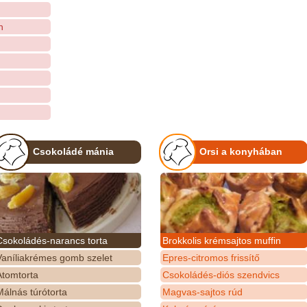
n
Csokoládé mánia
Orsi a konyhában
Csokoládés-narancs torta
Brokkolis krémsajtos muffin
Vaníliakrémes gomb szelet
Epres-citromos frissítő
Atomtorta
Csokoládés-diós szendvics
álnás túrótorta
Magvas-sajtos rúd