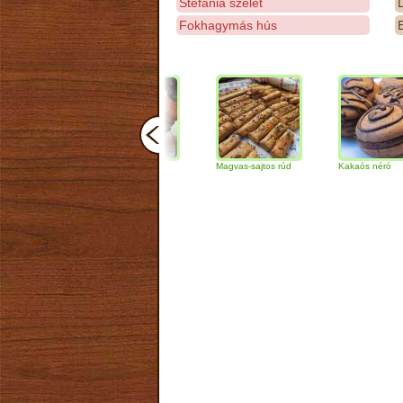
Stefánia szelet
D
Fokhagymás hús
E
Csokoládés-diós
Magvas-sajtos rúd
Kakaós néró
szendvics