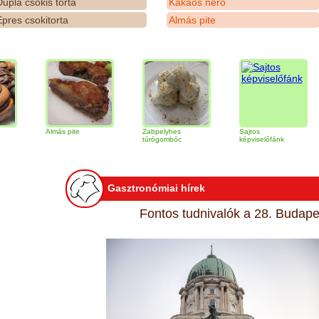
upla csokis torta
Kakaós néró
pres csokitorta
Almás pite
Almás pite
Zabpelyhes
Sajtos
Tiram
túrógombóc
képviselőfánk
Gasztronómiai hírek
Fontos tudnivalók a 28. Budapes