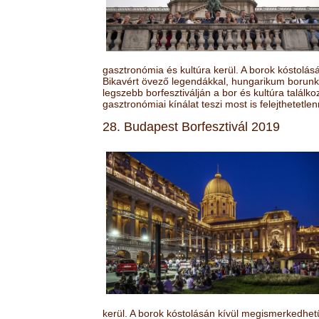
gasztronómia és kultúra kerül. A borok kóstolá
Bikavért övező legendákkal, hungarikum borunk 
legszebb borfesztiválján a bor és kultúra találk
gasztronómiai kínálat teszi most is felejthetetlen
28. Budapest Borfesztivál 2019
kerül. A borok kóstolásán kívül megismerkedhet