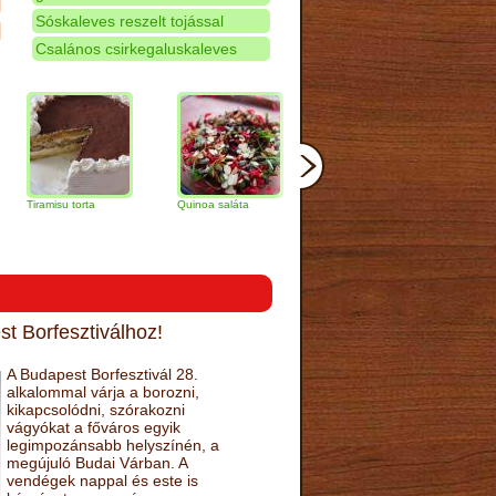
Sóskaleves reszelt tojással
Csalános csirkegaluskaleves
isu torta
Quinoa saláta
Mandulás kifli
Csokoládés-
narancs torta
t Borfesztiválhoz!
A Budapest Borfesztivál 28.
alkalommal várja a borozni,
kikapcsolódni, szórakozni
vágyókat a főváros egyik
legimpozánsabb helyszínén, a
megújuló Budai Várban. A
vendégek nappal és este is