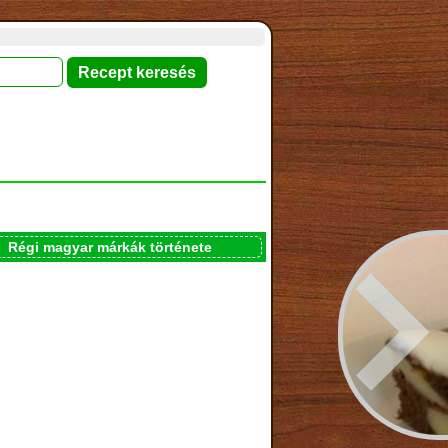
Régi magyar márkák története