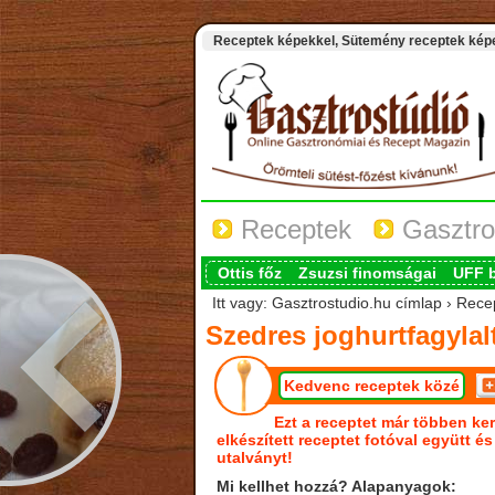
Receptek képekkel, Sütemény receptek képek
Receptek
Gasztro
Ottis főz
Zsuzsi finomságai
UFF 
Itt vagy: Gasztrostudio.hu címlap › Recep
Szedres joghurtfagylal
Kedvenc receptek közé
Ezt a receptet már többen ker
elkészített receptet fotóval együtt é
utalványt!
Mi kellhet hozzá? Alapanyagok: