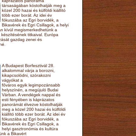
káprázatos panoráma
társaságában kóstolhatják meg a
közel 200 hazai és külföldi kiállító
több ezer borát. Az idei év
fókuszába az Egri borvidék, a
Bikavérek és Egri Csillagok, a helyi
sán kívül megismerkedhetünk a
készítésének titkaival. Európa
ozását gazdag zenei és
né.
A Budapest Borfesztivál 28.
alkalommal várja a borozni,
kikapcsolódni, szórakozni
vágyókat a
főváros egyik legimpozánsabb
helyszínén, a megújuló Budai
Várban. A vendégek nappal és
esti fényében is káprázatos
panorámát élvezve kóstolhatják
meg a közel 200 hazai és külföldi
kiállító több ezer borát. Az idei év
fókuszába az Egri borvidék, a
Bikavérek és Egri Csillagok, a
helyi gasztronómia és kultúra
ünk a Bikavért