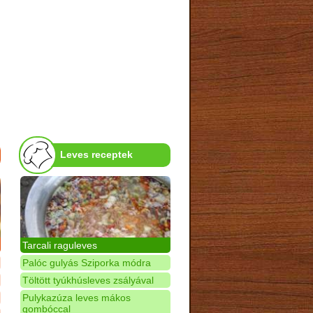
Leves receptek
Tarcali raguleves
Palóc gulyás Sziporka módra
Töltött tyúkhúsleves zsályával
Pulykazúza leves mákos
gombóccal