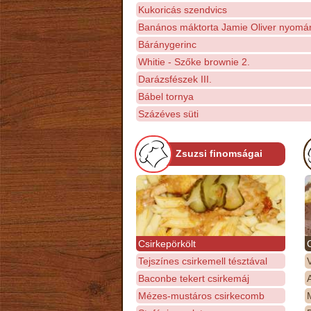
Kukoricás szendvics
Banános máktorta Jamie Oliver nyomá
Báránygerinc
Whitie - Szőke brownie 2.
Darázsfészek III.
Bábel tornya
Százéves süti
Zsuzsi finomságai
Csirkepörkölt
Tejszínes csirkemell tésztával
Baconbe tekert csirkemáj
Mézes-mustáros csirkecomb
M