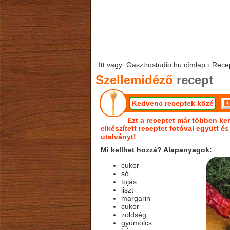
Itt vagy: Gasztrostudio.hu címlap › Rece
Szellemidéző
recept
Kedvenc receptek közé
Ezt a receptet már többen ker
elkészített receptet fotóval együtt é
utalványt!
Mi kellhet hozzá? Alapanyagok:
cukor
só
tojás
liszt
margarin
cukor
zöldség
gyümölcs