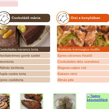
Csokoládé mánia
Orsi a konyhában
Csokoládés-narancs torta
Brokkolis krémsajtos muffin
Vaníliakrémes gomb szelet
Epres-citromos frissítő
Atomtorta
Csokoládés-diós szendvics
álnás túrótorta
Magvas-sajtos rúd
upla csokis torta
Kakaós néró
pres csokitorta
Almás pite