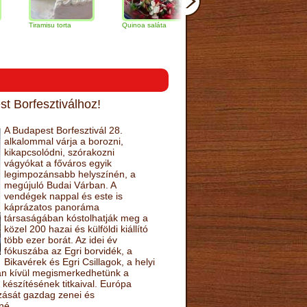
ramisu torta
Quinoa saláta
Mandulás kifli
Csokoládé
narancs to
t Borfesztiválhoz!
A Budapest Borfesztivál 28.
alkalommal várja a borozni,
kikapcsolódni, szórakozni
vágyókat a főváros egyik
legimpozánsabb helyszínén, a
megújuló Budai Várban. A
vendégek nappal és este is
káprázatos panoráma
társaságában kóstolhatják meg a
közel 200 hazai és külföldi kiállító
több ezer borát. Az idei év
fókuszába az Egri borvidék, a
Bikavérek és Egri Csillagok, a helyi
sán kívül megismerkedhetünk a
készítésének titkaival. Európa
ozását gazdag zenei és
né.