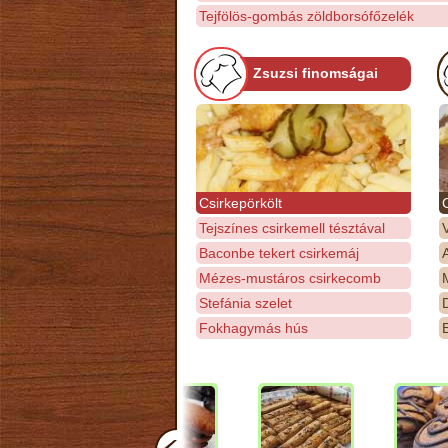
Tejfölös-gombás zöldborsófőzelék
Zsuzsi finomságai
Csirkepörkölt
Tejszínes csirkemell tésztával
Baconbe tekert csirkemáj
Mézes-mustáros csirkecomb
M
Stefánia szelet
D
Fokhagymás hús
E