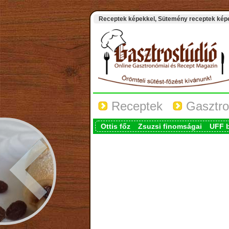
Receptek képekkel, Sütemény receptek képek
Receptek
Gasztro
Ottis főz
Zsuzsi finomságai
UFF 