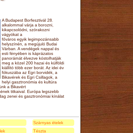
A Budapest Borfesztivál 28.
alkalommal várja a borozni,
kikapcsolódni, szórakozni
vágyókat a
főváros egyik legimpozánsabb
helyszínén, a megújuló Budai
Várban. A vendégek nappal és
esti fényében is káprázatos
panorámát élvezve kóstolhatják
meg a közel 200 hazai és külföldi
kiállító több ezer borát. Az idei év
fókuszába az Egri borvidék, a
Bikavérek és Egri Csillagok, a
helyi gasztronómia és kultúra
ünk a Bikavért
nek titkaival. Európa legszebb
zdag zenei és gasztronómiai kínálat
Szárnyas ételek
elek
Tészta