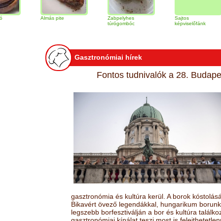
Almás pite
Zabpelyhes
Sajtos
Ti
túrógombóc
képviselőfánk
Gasztronómiai hírek
Fontos tudnivalók a 28. Budapes
gasztronómia és kultúra kerül. A borok kóstolá
Bikavért övező legendákkal, hungarikum borunk 
legszebb borfesztiválján a bor és kultúra találk
gasztronómiai kínálat teszi most is felejthetetlen