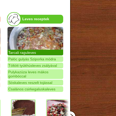
Leves receptek
Tarcali raguleves
Palóc gulyás Sziporka módra
Töltött tyúkhúsleves zsályával
Pulykazúza leves mákos
gombóccal
Sóskaleves reszelt tojással
Csalános csirkegaluskaleves