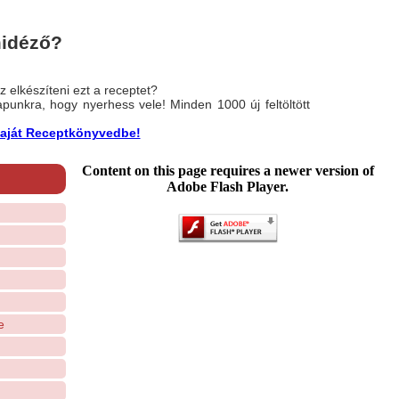
midéző?
 elkészíteni ezt a receptet?
nlapunkra, hogy nyerhess vele! Minden 1000 új feltöltött
a saját Receptkönyvedbe!
Content on this page requires a newer version of
Adobe Flash Player.
e