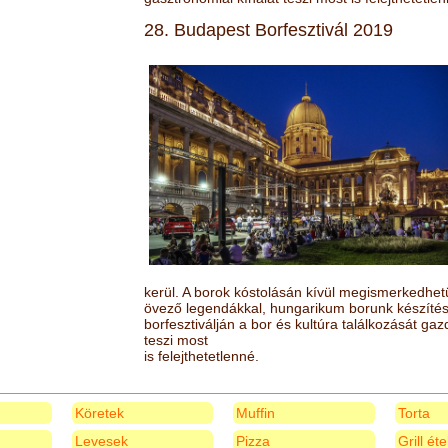
28. Budapest Borfesztivál 2019
kerül. A borok kóstolásán kívül megismerkedhet
övező legendákkal, hungarikum borunk készítésé
borfesztiválján a bor és kultúra találkozását ga
teszi most
is felejthetetlenné.
Köretek
Muffin
Torta
Levesek
Pizza
Grill ét