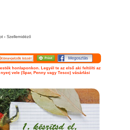
pt › Szellemidéző
esték honlaponkon. Legyél te az első aki feltölti az
s nyerj vele (Spar, Penny vagy Tesco) vásárlási