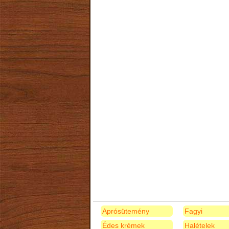
Aprósütemény
Fagyi
Édes krémek
Halételek