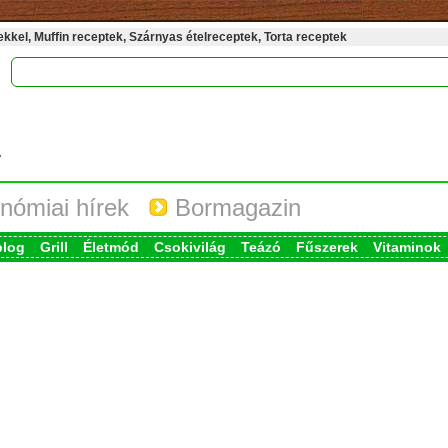
kel, Muffin receptek, Szárnyas ételreceptek, Torta receptek
nómiai hírek
Bormagazin
blog
Grill
Életmód
Csokivilág
Teázó
Fűszerek
Vitaminok