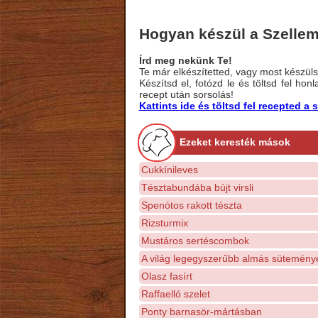
Hogyan készül a Szelle
Írd meg nekünk Te!
Te már elkészítetted, vagy most készülsz
Készítsd el, fotózd le és töltsd fel ho
recept után sorsolás!
Kattints ide és töltsd fel recepted 
Ezeket keresték mások
Cukkínileves
Tésztabundába bújt virsli
Spenótos rakott tészta
Rizsturmix
Mustáros sertéscombok
A világ legegyszerűbb almás sütemény
Olasz fasírt
Raffaelló szelet
Ponty barnasör-mártásban