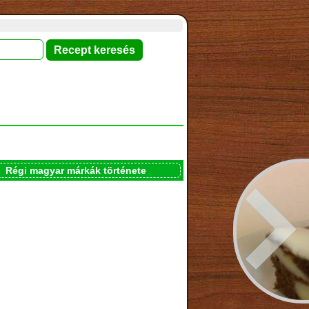
Régi magyar márkák története