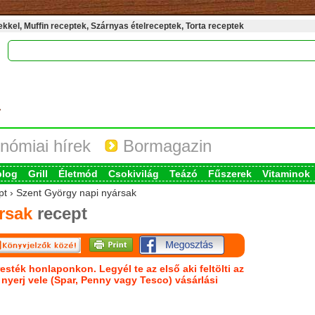
kel, Muffin receptek, Szárnyas ételreceptek, Torta receptek
nómiai hírek
Bormagazin
blog
Grill
Életmód
Csokivilág
Teázó
Fűszerek
Vitaminok
ept › Szent György napi nyársak
rsak
recept
esték honlaponkon. Legyél te az első aki feltölti az
s nyerj vele (Spar, Penny vagy Tesco) vásárlási