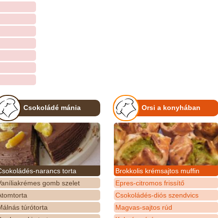
Csokoládé mánia
Orsi a konyhában
Csokoládés-narancs torta
Brokkolis krémsajtos muffin
Vaníliakrémes gomb szelet
Epres-citromos frissítő
Atomtorta
Csokoládés-diós szendvics
álnás túrótorta
Magvas-sajtos rúd