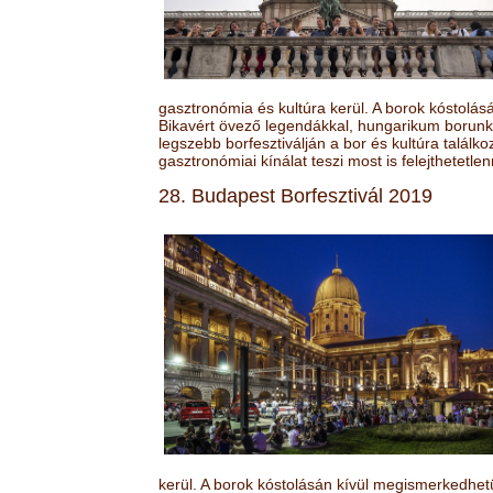
gasztronómia és kultúra kerül. A borok kóstolá
Bikavért övező legendákkal, hungarikum borunk 
legszebb borfesztiválján a bor és kultúra találk
gasztronómiai kínálat teszi most is felejthetetlen
28. Budapest Borfesztivál 2019
kerül. A borok kóstolásán kívül megismerkedhet