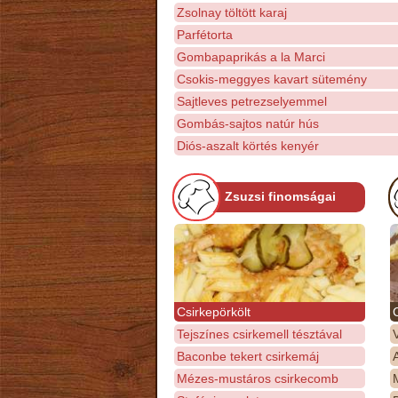
Zsolnay töltött karaj
Parfétorta
Gombapaprikás a la Marci
Csokis-meggyes kavart sütemény
Sajtleves petrezselyemmel
Gombás-sajtos natúr hús
Diós-aszalt körtés kenyér
Zsuzsi finomságai
Csirkepörkölt
Tejszínes csirkemell tésztával
Baconbe tekert csirkemáj
Mézes-mustáros csirkecomb
M