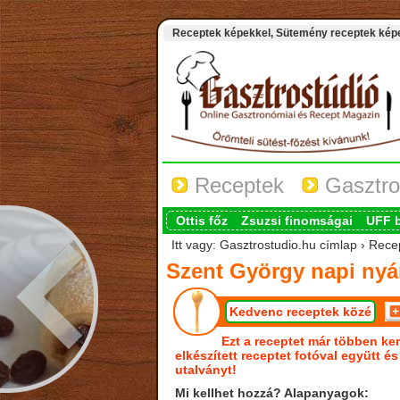
Receptek képekkel, Sütemény receptek képek
Receptek
Gasztro
Ottis főz
Zsuzsi finomságai
UFF 
Itt vagy: Gasztrostudio.hu címlap › Rec
Szent György napi nyá
Kedvenc receptek közé
Ezt a receptet már többen ker
elkészített receptet fotóval együtt é
utalványt!
Mi kellhet hozzá? Alapanyagok: