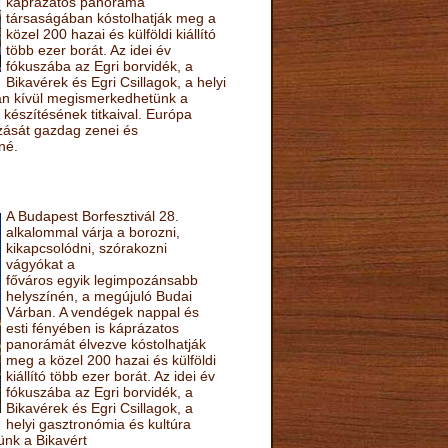
káprázatos panoráma
társaságában kóstolhatják meg a
közel 200 hazai és külföldi kiállító
több ezer borát. Az idei év
fókuszába az Egri borvidék, a
Bikavérek és Egri Csillagok, a helyi
sán kívül megismerkedhetünk a
készítésének titkaival. Európa
ozását gazdag zenei és
né.
A Budapest Borfesztivál 28.
alkalommal várja a borozni,
kikapcsolódni, szórakozni
vágyókat a
főváros egyik legimpozánsabb
helyszínén, a megújuló Budai
Várban. A vendégek nappal és
esti fényében is káprázatos
panorámát élvezve kóstolhatják
meg a közel 200 hazai és külföldi
kiállító több ezer borát. Az idei év
fókuszába az Egri borvidék, a
Bikavérek és Egri Csillagok, a
helyi gasztronómia és kultúra
ünk a Bikavért