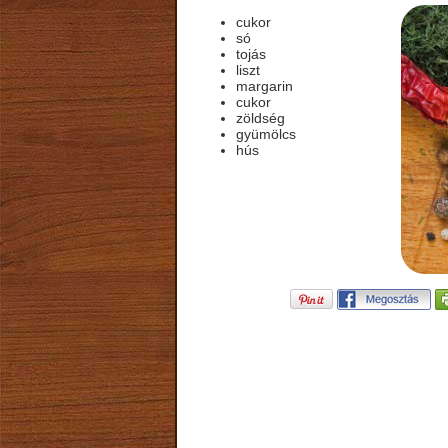
cukor
só
tojás
liszt
margarin
cukor
zöldség
gyümölcs
hús