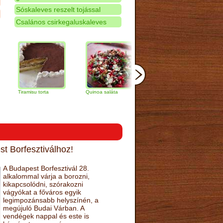
Sóskaleves reszelt tojással
Csalános csirkegaluskaleves
ramisu torta
Quinoa saláta
Mandulás kifli
Csokoládé
narancs to
t Borfesztiválhoz!
A Budapest Borfesztivál 28.
alkalommal várja a borozni,
kikapcsolódni, szórakozni
vágyókat a főváros egyik
legimpozánsabb helyszínén, a
megújuló Budai Várban. A
vendégek nappal és este is