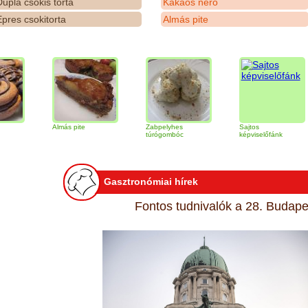
upla csokis torta
Kakaós néró
pres csokitorta
Almás pite
Almás pite
Zabpelyhes
Sajtos
Ti
túrógombóc
képviselőfánk
Gasztronómiai hírek
Fontos tudnivalók a 28. Budapes