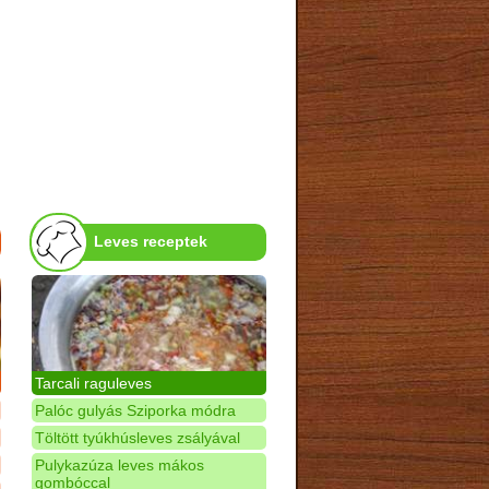
Leves receptek
Tarcali raguleves
Palóc gulyás Sziporka módra
Töltött tyúkhúsleves zsályával
Pulykazúza leves mákos
gombóccal