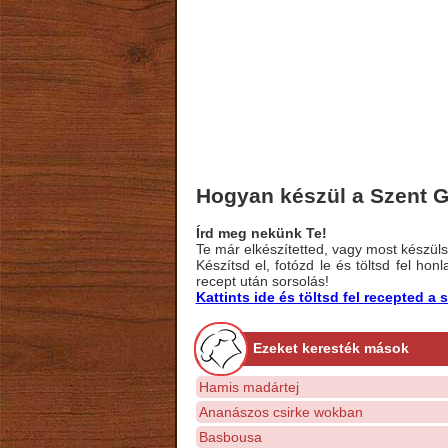
Hogyan készül a Szent G
Írd meg nekünk Te!
Te már elkészítetted, vagy most készülsz
Készítsd el, fotózd le és töltsd fel ho
recept után sorsolás!
Kattints ide és töltsd fel recepted 
Ezeket keresték mások
Hamis madártej
Ananászos csirke wokban
Basbousa