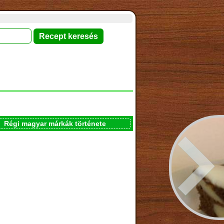
Régi magyar márkák története