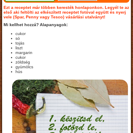
Ezt a receptet már többen keresték honlaponkon. Legyél te az
első aki feltölti az elkészített receptet fotóval együtt és nyerj
vele (Spar, Penny vagy Tesco) vásárlási utalványt!
Mi kellhet hozzá? Alapanyagok:
cukor
só
tojás
liszt
margarin
cukor
zöldség
gyümölcs
hús