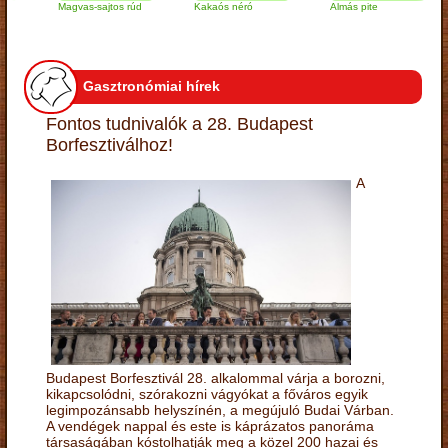
Magvas-sajtos rúd
Kakaós néró
Almás pite
Z
t
Gasztronómiai hírek
Fontos tudnivalók a 28. Budapest
Borfesztiválhoz!
A
Budapest Borfesztivál 28. alkalommal várja a borozni,
kikapcsolódni, szórakozni vágyókat a főváros egyik
legimpozánsabb helyszínén, a megújuló Budai Várban.
A vendégek nappal és este is káprázatos panoráma
társaságában kóstolhatják meg a közel 200 hazai és