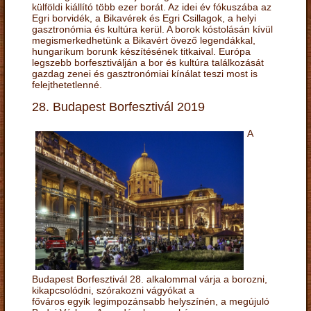
külföldi kiállító több ezer borát. Az idei év fókuszába az
Egri borvidék, a Bikavérek és Egri Csillagok, a helyi
gasztronómia és kultúra kerül. A borok kóstolásán kívül
megismerkedhetünk a Bikavért övező legendákkal,
hungarikum borunk készítésének titkaival. Európa
legszebb borfesztiválján a bor és kultúra találkozását
gazdag zenei és gasztronómiai kínálat teszi most is
felejthetetlenné.
28. Budapest Borfesztivál 2019
A
Budapest Borfesztivál 28. alkalommal várja a borozni,
kikapcsolódni, szórakozni vágyókat a
főváros egyik legimpozánsabb helyszínén, a megújuló