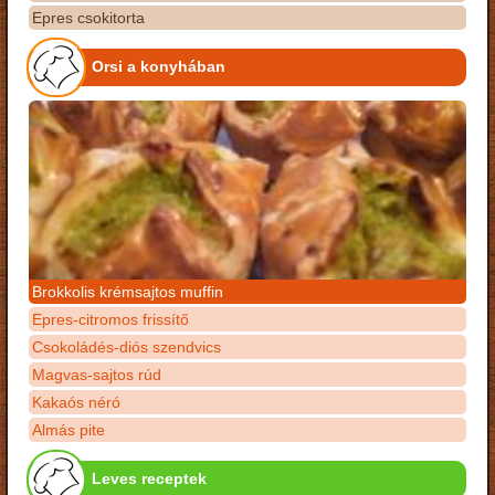
Epres csokitorta
Orsi a konyhában
Brokkolis krémsajtos muffin
Epres-citromos frissítő
Csokoládés-diós szendvics
Magvas-sajtos rúd
Kakaós néró
Almás pite
Leves receptek