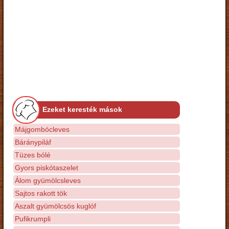
Ezeket keresték mások
Májgombócleves
Báránypiláf
Tüzes bólé
Gyors piskótaszelet
Álom gyümölcsleves
Sajtos rakott tök
Aszalt gyümölcsös kuglóf
Pufikrumpli