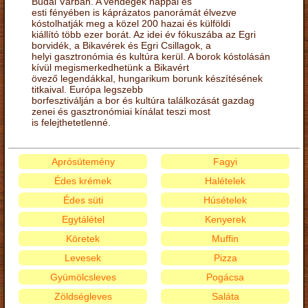
Budai Várban. A vendégek nappal és
esti fényében is káprázatos panorámát élvezve
kóstolhatják meg a közel 200 hazai és külföldi
kiállító több ezer borát. Az idei év fókuszába az Egri
borvidék, a Bikavérek és Egri Csillagok, a
helyi gasztronómia és kultúra kerül. A borok kóstolásán
kívül megismerkedhetünk a Bikavért
övező legendákkal, hungarikum borunk készítésének
titkaival. Európa legszebb
borfesztiválján a bor és kultúra találkozását gazdag
zenei és gasztronómiai kínálat teszi most
is felejthetetlenné.
Aprósütemény
Fagyi
Édes krémek
Halételek
Édes süti
Húsételek
Egytálétel
Kenyerek
Köretek
Muffin
Levesek
Pizza
Gyümölcsleves
Pogácsa
Zöldségleves
Saláta