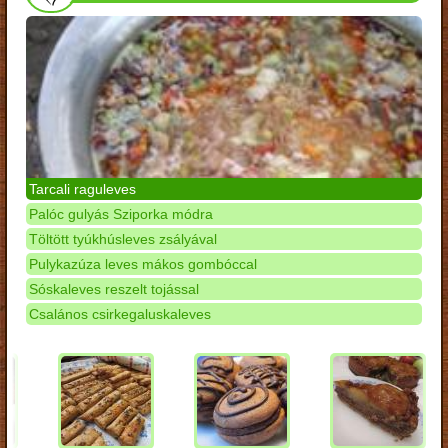
Tarcali raguleves
Palóc gulyás Sziporka módra
Töltött tyúkhúsleves zsályával
Pulykazúza leves mákos gombóccal
Sóskaleves reszelt tojással
Csalános csirkegaluskaleves