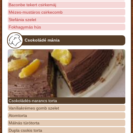
Baconbe tekert csirkemáj
Mézes-mustáros csirkecomb
Stefánia szelet
Fokhagymás hús
Csokoládé mánia
Csokoládés-narancs torta
Vaníliakrémes gomb szelet
Atomtorta
Málnás túrótorta
Dupla csokis torta