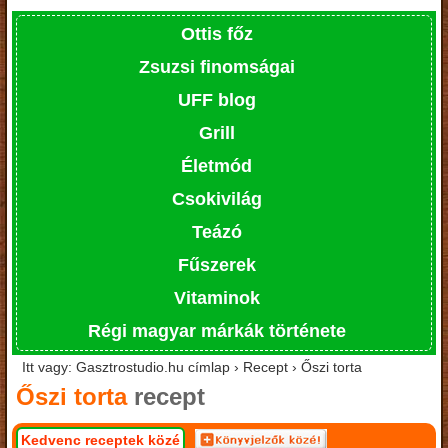
Ottis főz
Zsuzsi finomságai
UFF blog
Grill
Életmód
Csokivilág
Teázó
Fűszerek
Vitaminok
Régi magyar márkák története
Itt vagy: Gasztrostudio.hu címlap › Recept › Őszi torta
Őszi torta
recept
Kedvenc receptek közé