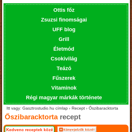
Ottis főz
Zsuzsi finomságai
UFF blog
Grill
Életmód
Csokivilág
Teázó
Fűszerek
Vitaminok
Régi magyar márkák története
Itt vagy: Gasztrostudio.hu címlap › Recept › Őszibaracktorta
Őszibaracktorta
recept
Kedvenc receptek közé