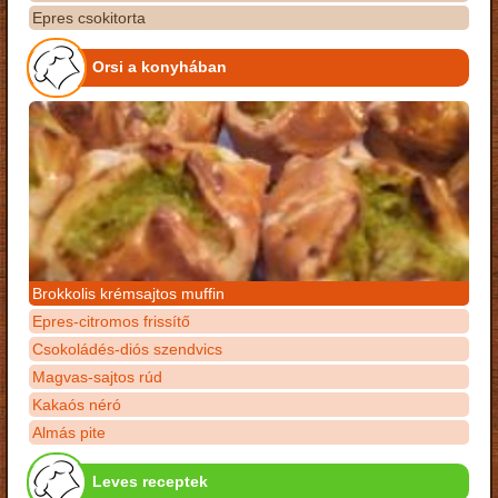
Epres csokitorta
Orsi a konyhában
Brokkolis krémsajtos muffin
Epres-citromos frissítő
Csokoládés-diós szendvics
Magvas-sajtos rúd
Kakaós néró
Almás pite
Leves receptek