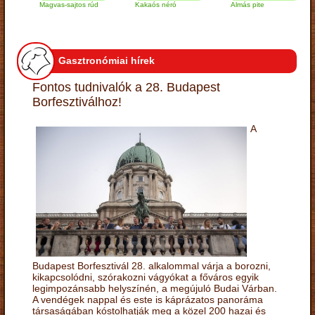
Magvas-sajtos rúd
Kakaós néró
Almás pite
Za
tú
Gasztronómiai hírek
Fontos tudnivalók a 28. Budapest
Borfesztiválhoz!
A
Budapest Borfesztivál 28. alkalommal várja a borozni,
kikapcsolódni, szórakozni vágyókat a főváros egyik
legimpozánsabb helyszínén, a megújuló Budai Várban.
A vendégek nappal és este is káprázatos panoráma
társaságában kóstolhatják meg a közel 200 hazai és