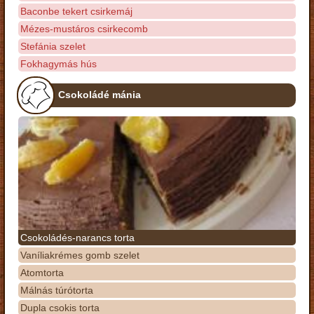
Baconbe tekert csirkemáj
Mézes-mustáros csirkecomb
Stefánia szelet
Fokhagymás hús
Csokoládé mánia
Csokoládés-narancs torta
Vaníliakrémes gomb szelet
Atomtorta
Málnás túrótorta
Dupla csokis torta