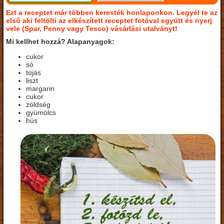
Ezt a receptet már többen keresték honlaponkon. Legyél te az
első aki feltölti az elkészített receptet fotóval együtt és nyerj
vele (Spar, Penny vagy Tesco) vásárlási utalványt!
Mi kellhet hozzá? Alapanyagok:
cukor
só
tojás
liszt
margarin
cukor
zöldség
gyümölcs
hús