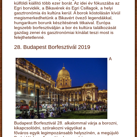
külföldi kiállító több ezer borát. Az idei év fókuszába az
Egri borvidék, a Bikavérek és Egri Csillagok, a helyi
gasztronómia és kultúra kerül. A borok kóstolásán kívül
megismerkedhetünk a Bikavért övező legendákkal,
hungarikum borunk készítésének titkaival. Európa
legszebb borfesztiválján a bor és kultúra találkozását
gazdag zenei és gasztronómiai kínálat teszi most is
felejthetetlenné.
28. Budapest Borfesztivál 2019
A
Budapest Borfesztivál 28. alkalommal várja a borozni,
kikapcsolódni, szórakozni vágyókat a
főváros egyik legimpozánsabb helyszínén, a megújuló