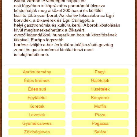
Budai Várban. A vendégek nappal és
esti fényében is káprázatos panorámát élvezve
kóstolhatják meg a közel 200 hazai és külföldi
kiállító több ezer borát. Az idei év fókuszába az Egri
borvidék, a Bikavérek és Egri Csillagok, a
helyi gasztronómia és kultúra kerül. A borok kóstolásán
kívül megismerkedhetünk a Bikavért
övező legendákkal, hungarikum borunk készítésének
titkaival. Európa legszebb
borfesztiválján a bor és kultúra találkozását gazdag
zenei és gasztronómiai kínálat teszi most
is felejthetetlenné.
Aprósütemény
Fagyi
Édes krémek
Halételek
Édes süti
Húsételek
Egytálétel
Kenyerek
Köretek
Muffin
Levesek
Pizza
Gyümölcsleves
Pogácsa
Zöldségleves
Saláta