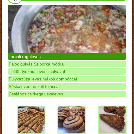
Tarcali raguleves
Palóc gulyás Sziporka módra
Töltött tyúkhúsleves zsályával
Pulykazúza leves mákos gombóccal
Sóskaleves reszelt tojással
Csalános csirkegaluskaleves