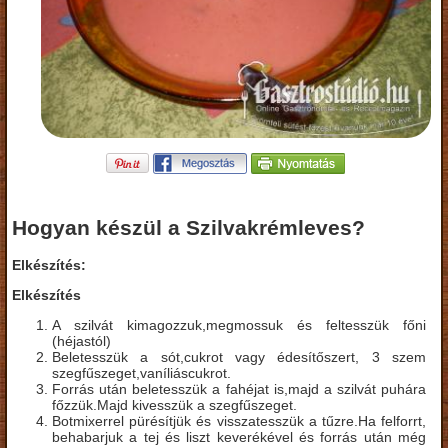
Hogyan készül a Szilvakrémleves?
Elkészítés:
Elkészítés
A szilvát kimagozzuk,megmossuk és feltesszük főni
(héjastól)
Beletesszük a sót,cukrot vagy édesítőszert, 3 szem
szegfűszeget,vaníliáscukrot.
Forrás után beletesszük a fahéjat is,majd a szilvát puhára
főzzük.Majd kivesszük a szegfűszeget.
Botmixerrel pürésítjük és visszatesszük a tűzre.
Ha felforrt,
behabarjuk a tej és liszt keverékével és forrás után még