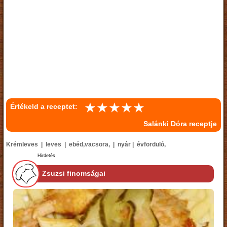
Értékeld a receptet:
Salánki Dóra receptje
Krémleves | leves | ebéd,vacsora, | nyár | évforduló,
Hirdetés
Zsuzsi finomságai