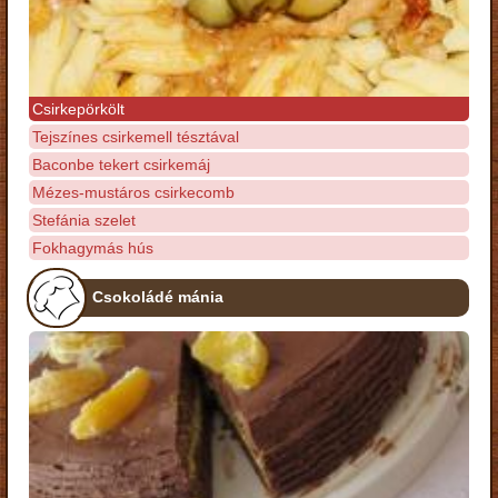
Csirkepörkölt
Tejszínes csirkemell tésztával
Baconbe tekert csirkemáj
Mézes-mustáros csirkecomb
Stefánia szelet
Fokhagymás hús
Csokoládé mánia