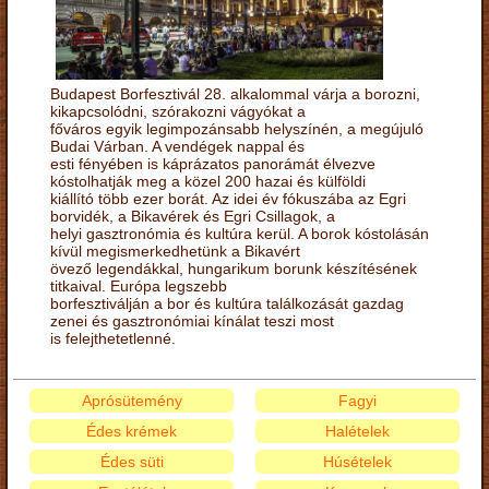
Budapest Borfesztivál 28. alkalommal várja a borozni,
kikapcsolódni, szórakozni vágyókat a
főváros egyik legimpozánsabb helyszínén, a megújuló
Budai Várban. A vendégek nappal és
esti fényében is káprázatos panorámát élvezve
kóstolhatják meg a közel 200 hazai és külföldi
kiállító több ezer borát. Az idei év fókuszába az Egri
borvidék, a Bikavérek és Egri Csillagok, a
helyi gasztronómia és kultúra kerül. A borok kóstolásán
kívül megismerkedhetünk a Bikavért
övező legendákkal, hungarikum borunk készítésének
titkaival. Európa legszebb
borfesztiválján a bor és kultúra találkozását gazdag
zenei és gasztronómiai kínálat teszi most
is felejthetetlenné.
Aprósütemény
Fagyi
Édes krémek
Halételek
Édes süti
Húsételek