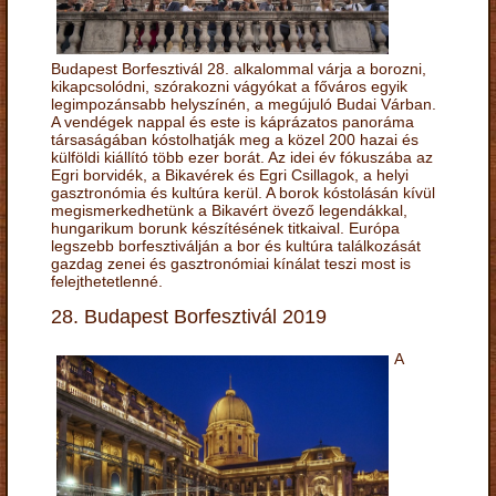
Budapest Borfesztivál 28. alkalommal várja a borozni,
kikapcsolódni, szórakozni vágyókat a főváros egyik
legimpozánsabb helyszínén, a megújuló Budai Várban.
A vendégek nappal és este is káprázatos panoráma
társaságában kóstolhatják meg a közel 200 hazai és
külföldi kiállító több ezer borát. Az idei év fókuszába az
Egri borvidék, a Bikavérek és Egri Csillagok, a helyi
gasztronómia és kultúra kerül. A borok kóstolásán kívül
megismerkedhetünk a Bikavért övező legendákkal,
hungarikum borunk készítésének titkaival. Európa
legszebb borfesztiválján a bor és kultúra találkozását
gazdag zenei és gasztronómiai kínálat teszi most is
felejthetetlenné.
28. Budapest Borfesztivál 2019
A