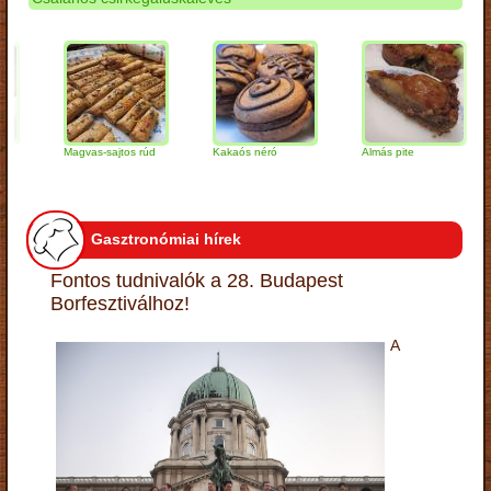
Magvas-sajtos rúd
Kakaós néró
Almás pite
Za
tú
Gasztronómiai hírek
Fontos tudnivalók a 28. Budapest
Borfesztiválhoz!
A