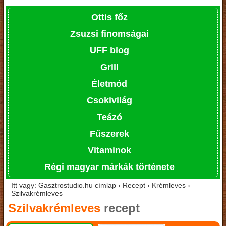
Ottis főz
Zsuzsi finomságai
UFF blog
Grill
Életmód
Csokivilág
Teázó
Fűszerek
Vitaminok
Régi magyar márkák története
Itt vagy: Gasztrostudio.hu címlap › Recept › Krémleves ›
Szilvakrémleves
Szilvakrémleves
recept