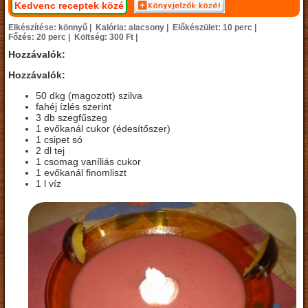
Kedvenc receptek közé
Elkészítése: könnyű |
Kalória: alacsony |
Előkészület: 10 perc |
Főzés: 20 perc |
Költség: 300 Ft |
Hozzávalók:
Hozzávalók:
50 dkg (magozott) szilva
fahéj ízlés szerint
3 db szegfűszeg
1 evőkanál cukor (édesítőszer)
1 csipet só
2 dl tej
1 csomag vaníliás cukor
1 evőkanál finomliszt
1 l víz