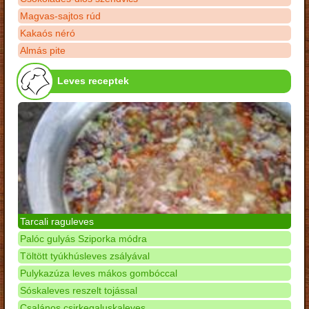
Magvas-sajtos rúd
Kakaós néró
Almás pite
Leves receptek
Tarcali raguleves
Palóc gulyás Sziporka módra
Töltött tyúkhúsleves zsályával
Pulykazúza leves mákos gombóccal
Sóskaleves reszelt tojással
Csalános csirkegaluskaleves