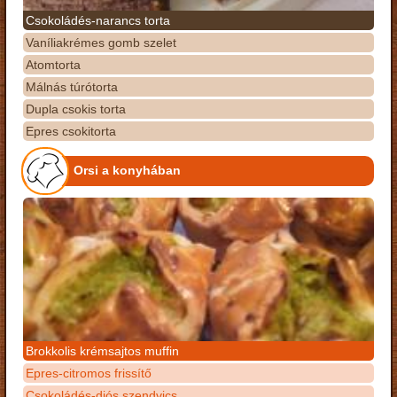
Csokoládés-narancs torta
Vaníliakrémes gomb szelet
Atomtorta
Málnás túrótorta
Dupla csokis torta
Epres csokitorta
Orsi a konyhában
Brokkolis krémsajtos muffin
Epres-citromos frissítő
Csokoládés-diós szendvics