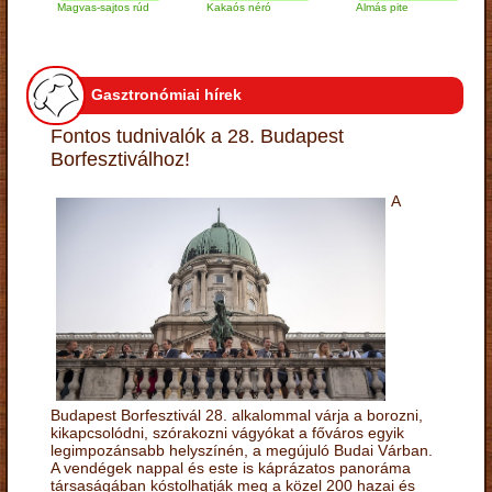
Magvas-sajtos rúd
Kakaós néró
Almás pite
Zab
túr
Gasztronómiai hírek
Fontos tudnivalók a 28. Budapest
Borfesztiválhoz!
A
Budapest Borfesztivál 28. alkalommal várja a borozni,
kikapcsolódni, szórakozni vágyókat a főváros egyik
legimpozánsabb helyszínén, a megújuló Budai Várban.
A vendégek nappal és este is káprázatos panoráma
társaságában kóstolhatják meg a közel 200 hazai és