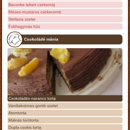
Baconbe tekert csirkemáj
Mézes-mustáros csirkecomb
Stefánia szelet
Fokhagymás hús
Csokoládé mánia
Csokoládés-narancs torta
Vaníliakrémes gomb szelet
Atomtorta
Málnás túrótorta
Dupla csokis torta