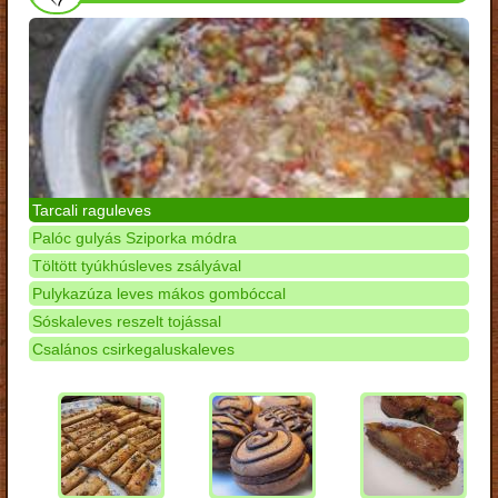
Tarcali raguleves
Palóc gulyás Sziporka módra
Töltött tyúkhúsleves zsályával
Pulykazúza leves mákos gombóccal
Sóskaleves reszelt tojással
Csalános csirkegaluskaleves