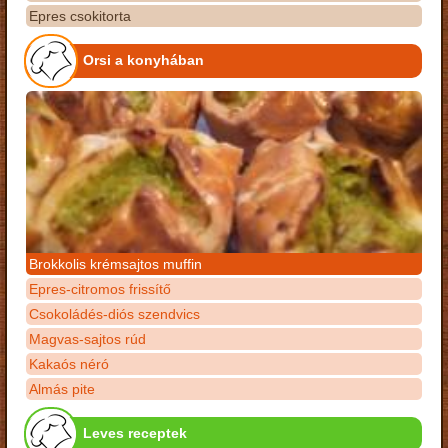
Epres csokitorta
Orsi a konyhában
Brokkolis krémsajtos muffin
Epres-citromos frissítő
Csokoládés-diós szendvics
Magvas-sajtos rúd
Kakaós néró
Almás pite
Leves receptek