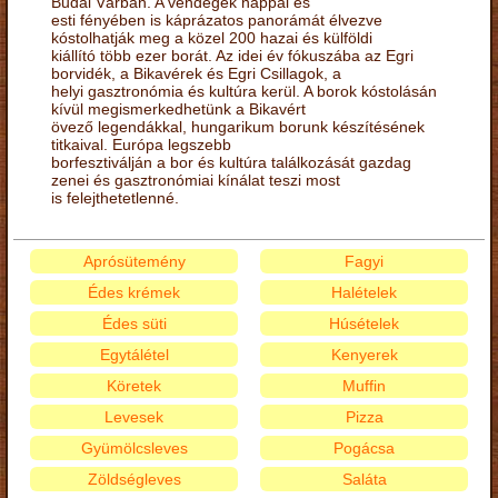
Budai Várban. A vendégek nappal és
esti fényében is káprázatos panorámát élvezve
kóstolhatják meg a közel 200 hazai és külföldi
kiállító több ezer borát. Az idei év fókuszába az Egri
borvidék, a Bikavérek és Egri Csillagok, a
helyi gasztronómia és kultúra kerül. A borok kóstolásán
kívül megismerkedhetünk a Bikavért
övező legendákkal, hungarikum borunk készítésének
titkaival. Európa legszebb
borfesztiválján a bor és kultúra találkozását gazdag
zenei és gasztronómiai kínálat teszi most
is felejthetetlenné.
Aprósütemény
Fagyi
Édes krémek
Halételek
Édes süti
Húsételek
Egytálétel
Kenyerek
Köretek
Muffin
Levesek
Pizza
Gyümölcsleves
Pogácsa
Zöldségleves
Saláta