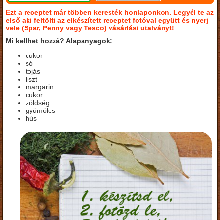
Ezt a receptet már többen keresték honlaponkon. Legyél te az
első aki feltölti az elkészített receptet fotóval együtt és nyerj
vele (Spar, Penny vagy Tesco) vásárlási utalványt!
Mi kellhet hozzá? Alapanyagok:
cukor
só
tojás
liszt
margarin
cukor
zöldség
gyümölcs
hús