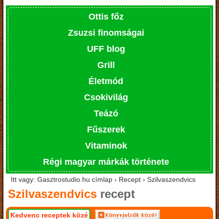
Ottis főz
Zsuzsi finomságai
UFF blog
Grill
Életmód
Csokivilág
Teázó
Fűszerek
Vitaminok
Régi magyar márkák története
Itt vagy: Gasztrostudio.hu címlap › Recept › Szilvaszendvics
Szilvaszendvics
recept
Kedvenc receptek közé