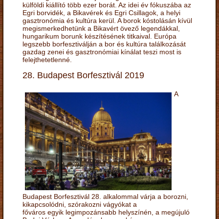
külföldi kiállító több ezer borát. Az idei év fókuszába az
Egri borvidék, a Bikavérek és Egri Csillagok, a helyi
gasztronómia és kultúra kerül. A borok kóstolásán kívül
megismerkedhetünk a Bikavért övező legendákkal,
hungarikum borunk készítésének titkaival. Európa
legszebb borfesztiválján a bor és kultúra találkozását
gazdag zenei és gasztronómiai kínálat teszi most is
felejthetetlenné.
28. Budapest Borfesztivál 2019
A
Budapest Borfesztivál 28. alkalommal várja a borozni,
kikapcsolódni, szórakozni vágyókat a
főváros egyik legimpozánsabb helyszínén, a megújuló