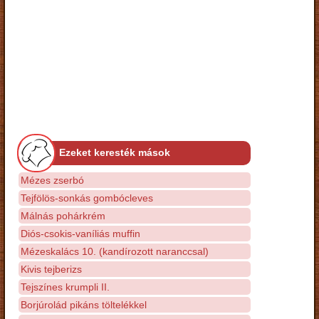
Ezeket keresték mások
Mézes zserbó
Tejfölös-sonkás gombócleves
Málnás pohárkrém
Diós-csokis-vaníliás muffin
Mézeskalács 10. (kandírozott naranccsal)
Kivis tejberizs
Tejszínes krumpli II.
Borjúrolád pikáns töltelékkel