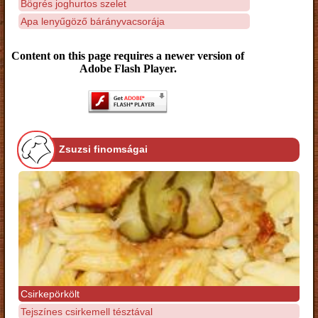
Bögrés joghurtos szelet
Apa lenyűgöző bárányvacsorája
Content on this page requires a newer version of
Adobe Flash Player.
Zsuzsi finomságai
Csirkepörkölt
Tejszínes csirkemell tésztával