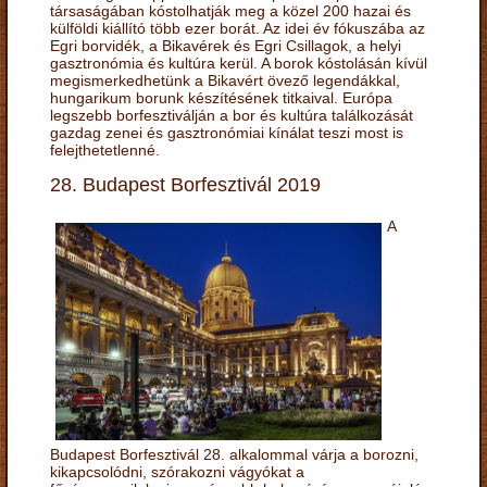
társaságában kóstolhatják meg a közel 200 hazai és
külföldi kiállító több ezer borát. Az idei év fókuszába az
Egri borvidék, a Bikavérek és Egri Csillagok, a helyi
gasztronómia és kultúra kerül. A borok kóstolásán kívül
megismerkedhetünk a Bikavért övező legendákkal,
hungarikum borunk készítésének titkaival. Európa
legszebb borfesztiválján a bor és kultúra találkozását
gazdag zenei és gasztronómiai kínálat teszi most is
felejthetetlenné.
28. Budapest Borfesztivál 2019
A
Budapest Borfesztivál 28. alkalommal várja a borozni,
kikapcsolódni, szórakozni vágyókat a