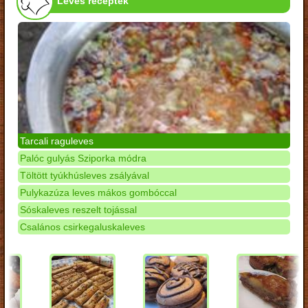
Leves receptek
Tarcali raguleves
Palóc gulyás Sziporka módra
Töltött tyúkhúsleves zsályával
Pulykazúza leves mákos gombóccal
Sóskaleves reszelt tojással
Csalános csirkegaluskaleves