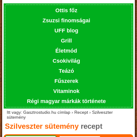
Ottis főz
Zsuzsi finomságai
UFF blog
Grill
Életmód
Csokivilág
Teázó
Fűszerek
Vitaminok
Régi magyar márkák története
Itt vagy: Gasztrostudio.hu címlap › Recept › Szilveszter
sütemény
Szilveszter sütemény
recept