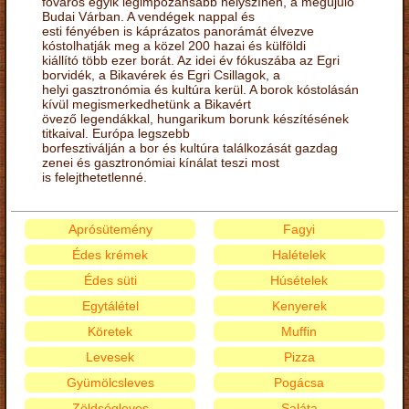
főváros egyik legimpozánsabb helyszínén, a megújuló
Budai Várban. A vendégek nappal és
esti fényében is káprázatos panorámát élvezve
kóstolhatják meg a közel 200 hazai és külföldi
kiállító több ezer borát. Az idei év fókuszába az Egri
borvidék, a Bikavérek és Egri Csillagok, a
helyi gasztronómia és kultúra kerül. A borok kóstolásán
kívül megismerkedhetünk a Bikavért
övező legendákkal, hungarikum borunk készítésének
titkaival. Európa legszebb
borfesztiválján a bor és kultúra találkozását gazdag
zenei és gasztronómiai kínálat teszi most
is felejthetetlenné.
Aprósütemény
Fagyi
Édes krémek
Halételek
Édes süti
Húsételek
Egytálétel
Kenyerek
Köretek
Muffin
Levesek
Pizza
Gyümölcsleves
Pogácsa
Zöldségleves
Saláta