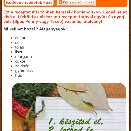
Kedvenc receptek közé
Ezt a receptet már többen keresték honlaponkon. Legyél te az
első aki feltölti az elkészített receptet fotóval együtt és nyerj
vele (Spar, Penny vagy Tesco) vásárlási utalványt!
Mi kellhet hozzá? Alapanyagok:
cukor
só
tojás
liszt
margarin
cukor
zöldség
gyümölcs
hús