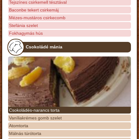
Tejszínes csirkemell tésztával
Baconbe tekert csirkemáj
Mézes-mustáros csirkecomb
Stefánia szelet
Fokhagymás hús
Csokoládé mánia
Csokoládés-narancs torta
Vaníliakrémes gomb szelet
Atomtorta
Málnás túrótorta