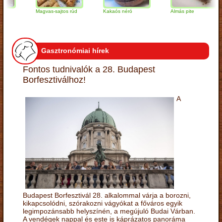
Magvas-sajtos rúd
Kakaós néró
Almás pite
Gasztronómiai hírek
Fontos tudnivalók a 28. Budapest
Borfesztiválhoz!
A
Budapest Borfesztivál 28. alkalommal várja a borozni,
kikapcsolódni, szórakozni vágyókat a főváros egyik
legimpozánsabb helyszínén, a megújuló Budai Várban.
A vendégek nappal és este is káprázatos panoráma