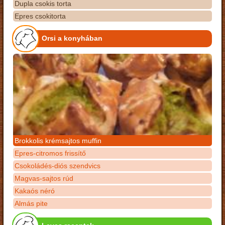
Dupla csokis torta
Epres csokitorta
Orsi a konyhában
Brokkolis krémsajtos muffin
Epres-citromos frissítő
Csokoládés-diós szendvics
Magvas-sajtos rúd
Kakaós néró
Almás pite