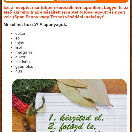
Ezt a receptet már többen keresték honlaponkon. Legyél te az
első aki feltölti az elkészített receptet fotóval együtt és nyerj
vele (Spar, Penny vagy Tesco) vásárlási utalványt!
Mi kellhet hozzá? Alapanyagok:
cukor
só
tojás
liszt
margarin
cukor
zöldség
gyümölcs
hús