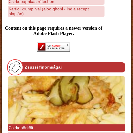
Csirkepaprikás rétesben
Karfiol krumplival (aloo ghobi - india recept
alapján)
Content on this page requires a newer version of
Adobe Flash Player.
Zsuzsi finomságai
Csirkepörkölt