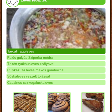
Leves receptek
Tarcali raguleves
Palóc gulyás Sziporka módra
Töltött tyúkhúsleves zsályával
Pulykazúza leves mákos gombóccal
Sóskaleves reszelt tojással
Csalános csirkegaluskaleves