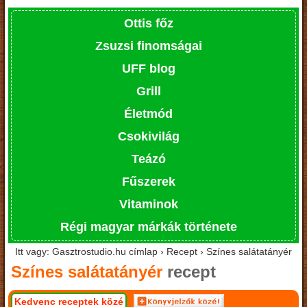
Ottis főz
Zsuzsi finomságai
UFF blog
Grill
Életmód
Csokivilág
Teázó
Fűszerek
Vitaminok
Régi magyar márkák története
Itt vagy: Gasztrostudio.hu címlap › Recept › Színes salátatányér
Színes salátatányér
recept
Kedvenc receptek közé