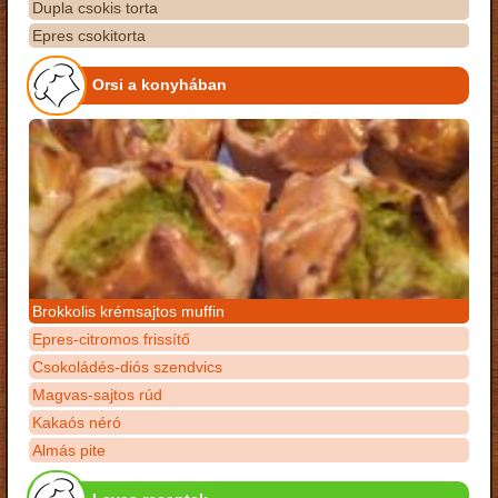
Dupla csokis torta
Epres csokitorta
Orsi a konyhában
Brokkolis krémsajtos muffin
Epres-citromos frissítő
Csokoládés-diós szendvics
Magvas-sajtos rúd
Kakaós néró
Almás pite