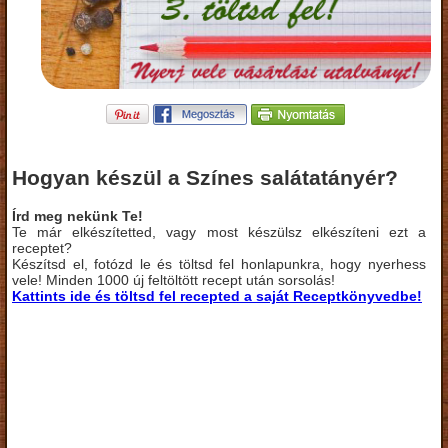
Hogyan készül a Színes salátatányér?
Írd meg nekünk Te!
Te már elkészítetted, vagy most készülsz elkészíteni ezt a
receptet?
Készítsd el, fotózd le és töltsd fel honlapunkra, hogy nyerhess
vele! Minden 1000 új feltöltött recept után sorsolás!
Kattints ide és töltsd fel recepted a saját Receptkönyvedbe!