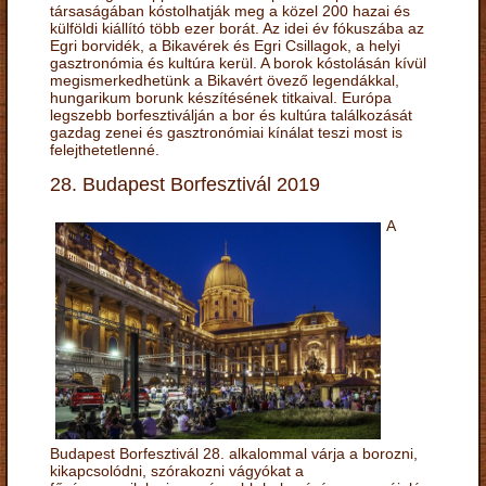
társaságában kóstolhatják meg a közel 200 hazai és
külföldi kiállító több ezer borát. Az idei év fókuszába az
Egri borvidék, a Bikavérek és Egri Csillagok, a helyi
gasztronómia és kultúra kerül. A borok kóstolásán kívül
megismerkedhetünk a Bikavért övező legendákkal,
hungarikum borunk készítésének titkaival. Európa
legszebb borfesztiválján a bor és kultúra találkozását
gazdag zenei és gasztronómiai kínálat teszi most is
felejthetetlenné.
28. Budapest Borfesztivál 2019
A
Budapest Borfesztivál 28. alkalommal várja a borozni,
kikapcsolódni, szórakozni vágyókat a