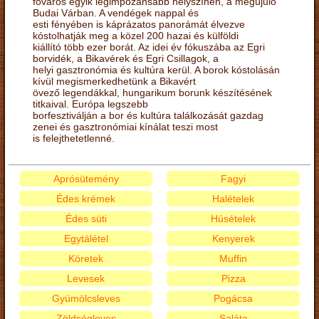
főváros egyik legimpozánsabb helyszínén, a megújuló
Budai Várban. A vendégek nappal és
esti fényében is káprázatos panorámát élvezve
kóstolhatják meg a közel 200 hazai és külföldi
kiállító több ezer borát. Az idei év fókuszába az Egri
borvidék, a Bikavérek és Egri Csillagok, a
helyi gasztronómia és kultúra kerül. A borok kóstolásán
kívül megismerkedhetünk a Bikavért
övező legendákkal, hungarikum borunk készítésének
titkaival. Európa legszebb
borfesztiválján a bor és kultúra találkozását gazdag
zenei és gasztronómiai kínálat teszi most
is felejthetetlenné.
Aprósütemény
Fagyi
Édes krémek
Halételek
Édes süti
Húsételek
Egytálétel
Kenyerek
Köretek
Muffin
Levesek
Pizza
Gyümölcsleves
Pogácsa
Zöldségleves
Saláta