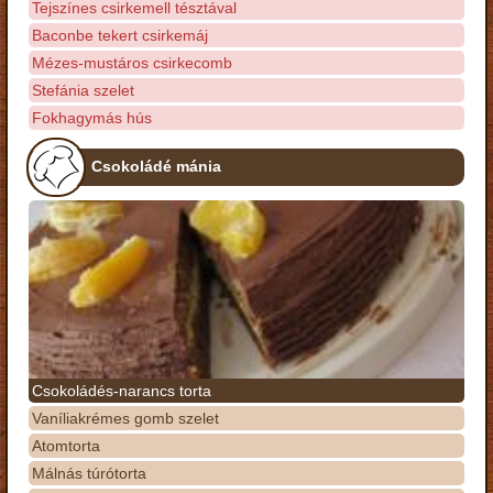
Tejszínes csirkemell tésztával
Baconbe tekert csirkemáj
Mézes-mustáros csirkecomb
Stefánia szelet
Fokhagymás hús
Csokoládé mánia
Csokoládés-narancs torta
Vaníliakrémes gomb szelet
Atomtorta
Málnás túrótorta