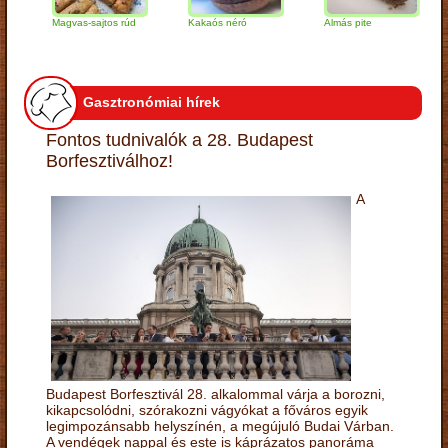
Magvas-sajtos rúd
Kakaós néró
Almás pite
Z
t
Gasztronómiai hírek
Fontos tudnivalók a 28. Budapest
Borfesztiválhoz!
A
Budapest Borfesztivál 28. alkalommal várja a borozni,
kikapcsolódni, szórakozni vágyókat a főváros egyik
legimpozánsabb helyszínén, a megújuló Budai Várban.
A vendégek nappal és este is káprázatos panoráma