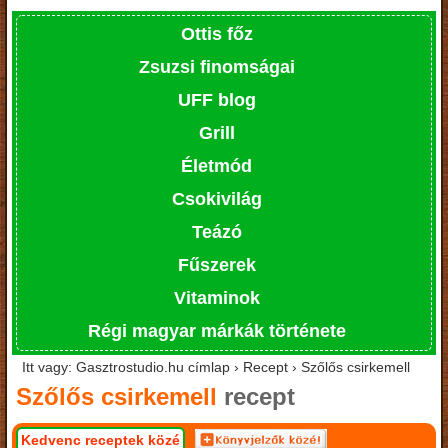
Ottis főz
Zsuzsi finomságai
UFF blog
Grill
Életmód
Csokivilág
Teázó
Fűszerek
Vitaminok
Régi magyar márkák története
Itt vagy: Gasztrostudio.hu címlap › Recept › Szőlős csirkemell
Szőlős csirkemell
recept
Kedvenc receptek közé