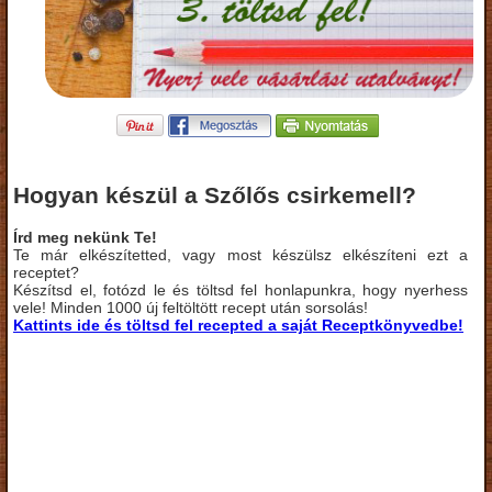
Hogyan készül a Szőlős csirkemell?
Írd meg nekünk Te!
Te már elkészítetted, vagy most készülsz elkészíteni ezt a
receptet?
Készítsd el, fotózd le és töltsd fel honlapunkra, hogy nyerhess
vele! Minden 1000 új feltöltött recept után sorsolás!
Kattints ide és töltsd fel recepted a saját Receptkönyvedbe!