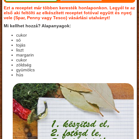
Ezt a receptet már többen keresték honlaponkon. Legyél te az
első aki feltölti az elkészített receptet fotóval együtt és nyerj
vele (Spar, Penny vagy Tesco) vásárlási utalványt!
Mi kellhet hozzá? Alapanyagok:
cukor
só
tojás
liszt
margarin
cukor
zöldség
gyümölcs
hús