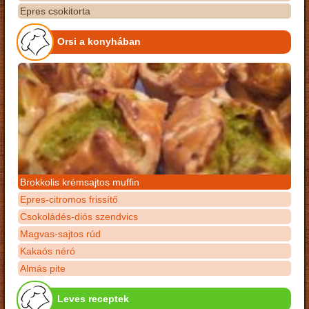
Epres csokitorta
Orsi a konyhában
Brokkolis krémsajtos muffin
Epres-citromos frissítő
Csokoládés-diós szendvics
Magvas-sajtos rúd
Kakaós néró
Almás pite
Leves receptek