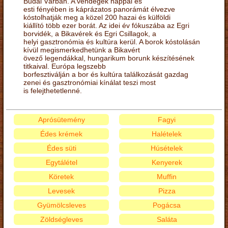
Budai Várban. A vendégek nappal és
esti fényében is káprázatos panorámát élvezve
kóstolhatják meg a közel 200 hazai és külföldi
kiállító több ezer borát. Az idei év fókuszába az Egri
borvidék, a Bikavérek és Egri Csillagok, a
helyi gasztronómia és kultúra kerül. A borok kóstolásán
kívül megismerkedhetünk a Bikavért
övező legendákkal, hungarikum borunk készítésének
titkaival. Európa legszebb
borfesztiválján a bor és kultúra találkozását gazdag
zenei és gasztronómiai kínálat teszi most
is felejthetetlenné.
Aprósütemény
Fagyi
Édes krémek
Halételek
Édes süti
Húsételek
Egytálétel
Kenyerek
Köretek
Muffin
Levesek
Pizza
Gyümölcsleves
Pogácsa
Zöldségleves
Saláta