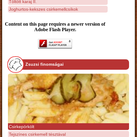
Töltött karaj II.
Joghurtos-kekszes csirkemellcsíkok
Content on this page requires a newer version of
Adobe Flash Player.
Zsuzsi finomságai
Csirkepörkölt
Tejszínes csirkemell tésztával