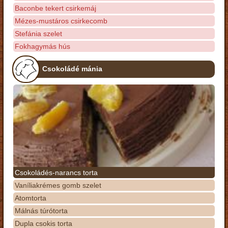
Baconbe tekert csirkemáj
Mézes-mustáros csirkecomb
Stefánia szelet
Fokhagymás hús
Csokoládé mánia
Csokoládés-narancs torta
Vaníliakrémes gomb szelet
Atomtorta
Málnás túrótorta
Dupla csokis torta