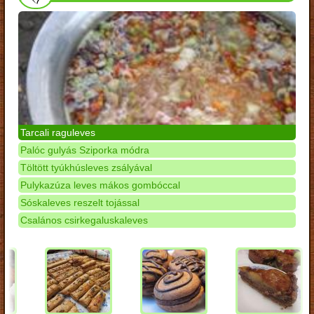
Tarcali raguleves
Palóc gulyás Sziporka módra
Töltött tyúkhúsleves zsályával
Pulykazúza leves mákos gombóccal
Sóskaleves reszelt tojással
Csalános csirkegaluskaleves