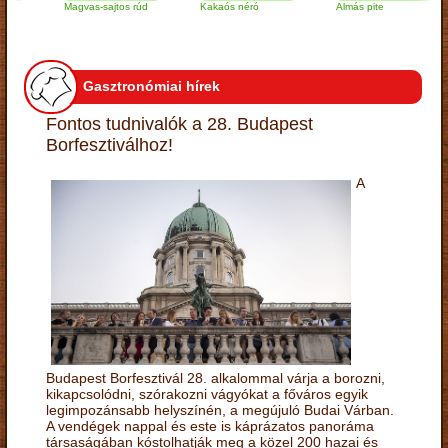
Magvas-sajtos rúd
Kakaós néró
Almás pite
Z
t
Gasztronómiai hírek
Fontos tudnivalók a 28. Budapest
Borfesztiválhoz!
A
Budapest Borfesztivál 28. alkalommal várja a borozni,
kikapcsolódni, szórakozni vágyókat a főváros egyik
legimpozánsabb helyszínén, a megújuló Budai Várban.
A vendégek nappal és este is káprázatos panoráma
társaságában kóstolhatják meg a közel 200 hazai és