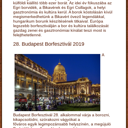
külföldi kiállító több ezer borát. Az idei év fókuszába az
Egri borvidék, a Bikavérek és Egri Csillagok, a helyi
gasztronómia és kultúra kerül. A borok kóstolásán kívül
megismerkedhetünk a Bikavért övező legendákkal,
hungarikum borunk készítésének titkaival. Európa
legszebb borfesztiválján a bor és kultúra találkozását
gazdag zenei és gasztronómiai kínálat teszi most is
felejthetetlenné.
28. Budapest Borfesztivál 2019
A
Budapest Borfesztivál 28. alkalommal várja a borozni,
kikapcsolódni, szórakozni vágyókat a
főváros egyik legimpozánsabb helyszínén, a megújuló