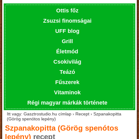
Ottis főz
Zsuzsi finomságai
UFF blog
Grill
Életmód
Csokivilág
Teázó
Fűszerek
Vitaminok
Régi magyar márkák története
Itt vagy: Gasztrostudio.hu címlap › Recept › Szpanakopitta
(Görög spenótos lepény)
Szpanakopitta (Görög spenótos
lepény)
recept