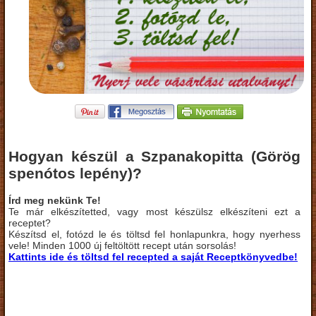
Hogyan készül a Szpanakopitta (Görög
spenótos lepény)?
Írd meg nekünk Te!
Te már elkészítetted, vagy most készülsz elkészíteni ezt a
receptet?
Készítsd el, fotózd le és töltsd fel honlapunkra, hogy nyerhess
vele! Minden 1000 új feltöltött recept után sorsolás!
Kattints ide és töltsd fel recepted a saját Receptkönyvedbe!