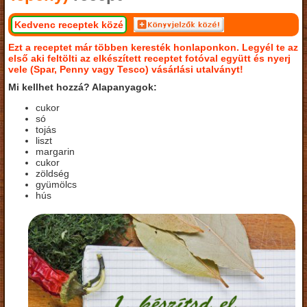
Kedvenc receptek közé
Ezt a receptet már többen keresték honlaponkon. Legyél te az
első aki feltölti az elkészített receptet fotóval együtt és nyerj
vele (Spar, Penny vagy Tesco) vásárlási utalványt!
Mi kellhet hozzá? Alapanyagok:
cukor
só
tojás
liszt
margarin
cukor
zöldség
gyümölcs
hús