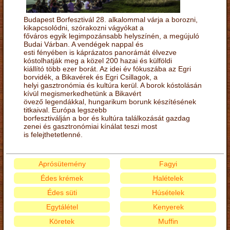
Budapest Borfesztivál 28. alkalommal várja a borozni,
kikapcsolódni, szórakozni vágyókat a
főváros egyik legimpozánsabb helyszínén, a megújuló
Budai Várban. A vendégek nappal és
esti fényében is káprázatos panorámát élvezve
kóstolhatják meg a közel 200 hazai és külföldi
kiállító több ezer borát. Az idei év fókuszába az Egri
borvidék, a Bikavérek és Egri Csillagok, a
helyi gasztronómia és kultúra kerül. A borok kóstolásán
kívül megismerkedhetünk a Bikavért
övező legendákkal, hungarikum borunk készítésének
titkaival. Európa legszebb
borfesztiválján a bor és kultúra találkozását gazdag
zenei és gasztronómiai kínálat teszi most
is felejthetetlenné.
Aprósütemény
Fagyi
Édes krémek
Halételek
Édes süti
Húsételek
Egytálétel
Kenyerek
Köretek
Muffin