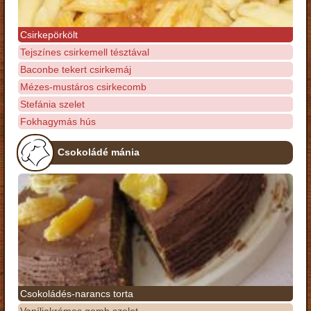
Csirkepörkölt
Tejszínes csirkemell tésztával
Baconbe tekert csirkemáj
Mézes-mustáros csirkecomb
Stefánia szelet
Fokhagymás hús
Csokoládé mánia
Csokoládés-narancs torta