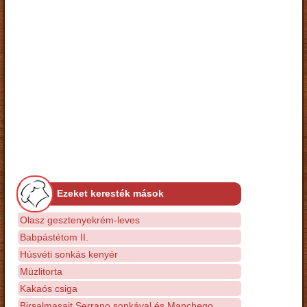
Ezeket keresték mások
Olasz gesztenyekrém-leves
Babpástétom II.
Húsvéti sonkás kenyér
Müzlitorta
Kakaós csiga
Birsalmasajt Serrano sonkával és Manchego