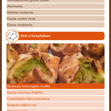
Vaníliakrémes gomb szelet
Atomtorta
Málnás túrótorta
Dupla csokis torta
Epres csokitorta
Orsi a konyhában
Brokkolis krémsajtos muffin
Epres-citromos frissítő
Csokoládés-diós szendvics
Magvas-sajtos rúd