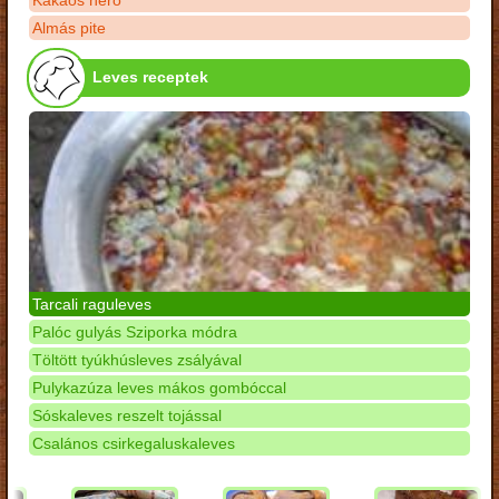
Kakaós néró
Almás pite
Leves receptek
Tarcali raguleves
Palóc gulyás Sziporka módra
Töltött tyúkhúsleves zsályával
Pulykazúza leves mákos gombóccal
Sóskaleves reszelt tojással
Csalános csirkegaluskaleves