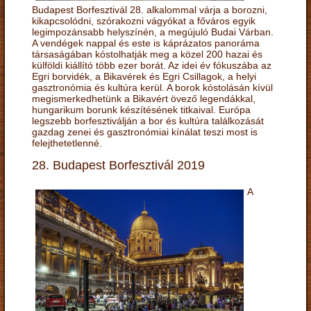
Budapest Borfesztivál 28. alkalommal várja a borozni,
kikapcsolódni, szórakozni vágyókat a főváros egyik
legimpozánsabb helyszínén, a megújuló Budai Várban.
A vendégek nappal és este is káprázatos panoráma
társaságában kóstolhatják meg a közel 200 hazai és
külföldi kiállító több ezer borát. Az idei év fókuszába az
Egri borvidék, a Bikavérek és Egri Csillagok, a helyi
gasztronómia és kultúra kerül. A borok kóstolásán kívül
megismerkedhetünk a Bikavért övező legendákkal,
hungarikum borunk készítésének titkaival. Európa
legszebb borfesztiválján a bor és kultúra találkozását
gazdag zenei és gasztronómiai kínálat teszi most is
felejthetetlenné.
28. Budapest Borfesztivál 2019
A