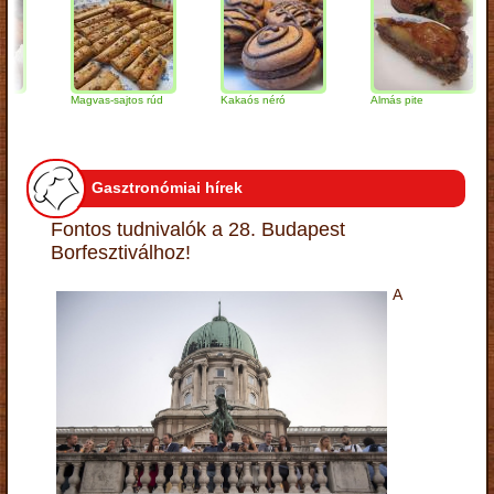
Magvas-sajtos rúd
Kakaós néró
Almás pite
Z
t
Gasztronómiai hírek
Fontos tudnivalók a 28. Budapest
Borfesztiválhoz!
A