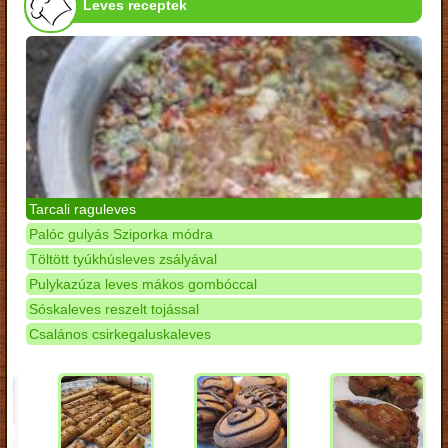
Leves receptek
Tarcali raguleves
Palóc gulyás Sziporka módra
Töltött tyúkhúsleves zsályával
Pulykazúza leves mákos gombóccal
Sóskaleves reszelt tojással
Csalános csirkegaluskaleves