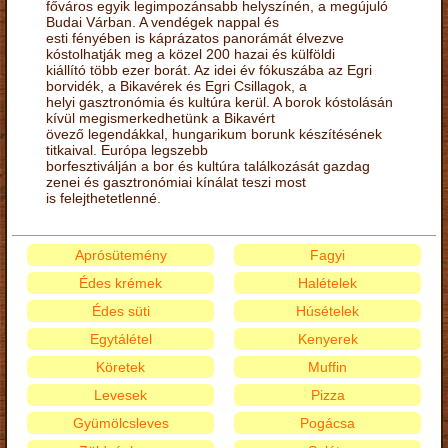
főváros egyik legimpozánsabb helyszínén, a megújuló
Budai Várban. A vendégek nappal és
esti fényében is káprázatos panorámát élvezve
kóstolhatják meg a közel 200 hazai és külföldi
kiállító több ezer borát. Az idei év fókuszába az Egri
borvidék, a Bikavérek és Egri Csillagok, a
helyi gasztronómia és kultúra kerül. A borok kóstolásán
kívül megismerkedhetünk a Bikavért
övező legendákkal, hungarikum borunk készítésének
titkaival. Európa legszebb
borfesztiválján a bor és kultúra találkozását gazdag
zenei és gasztronómiai kínálat teszi most
is felejthetetlenné.
Aprósütemény
Fagyi
Édes krémek
Halételek
Édes süti
Húsételek
Egytálétel
Kenyerek
Köretek
Muffin
Levesek
Pizza
Gyümölcsleves
Pogácsa