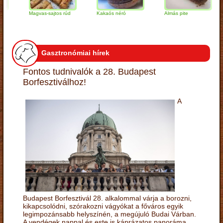
Magvas-sajtos rúd
Kakaós néró
Almás pite
Za
tú
Gasztronómiai hírek
Fontos tudnivalók a 28. Budapest
Borfesztiválhoz!
A
Budapest Borfesztivál 28. alkalommal várja a borozni,
kikapcsolódni, szórakozni vágyókat a főváros egyik
legimpozánsabb helyszínén, a megújuló Budai Várban.
A vendégek nappal és este is káprázatos panoráma