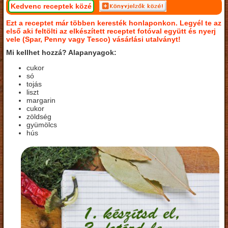
Kedvenc receptek közé
Ezt a receptet már többen keresték honlaponkon. Legyél te az
első aki feltölti az elkészített receptet fotóval együtt és nyerj
vele (Spar, Penny vagy Tesco) vásárlási utalványt!
Mi kellhet hozzá? Alapanyagok:
cukor
só
tojás
liszt
margarin
cukor
zöldség
gyümölcs
hús