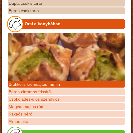
Dupla csokis torta
Epres csokitorta
Orsi a konyhában
Brokkolis krémsajtos muffin
Epres-citromos frissítő
Csokoládés-diós szendvics
Magvas-sajtos rúd
Kakaós néró
Almás pite