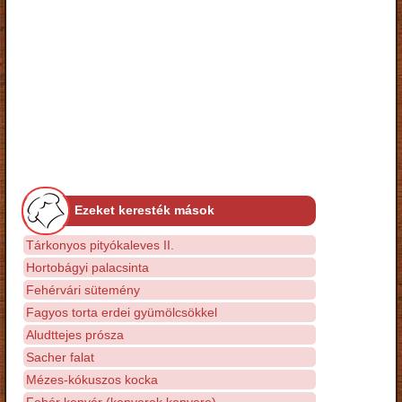
Ezeket keresték mások
Tárkonyos pityókaleves II.
Hortobágyi palacsinta
Fehérvári sütemény
Fagyos torta erdei gyümölcsökkel
Aludttejes prósza
Sacher falat
Mézes-kókuszos kocka
Fehér kenyér (kenyerek kenyere)