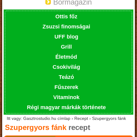
Bormagazin
Ottis főz
Zsuzsi finomságai
UFF blog
Grill
Életmód
Csokivilág
Teázó
Fűszerek
Vitaminok
Régi magyar márkák története
Itt vagy: Gasztrostudio.hu címlap › Recept › Szupergyors fánk
Szupergyors fánk
recept