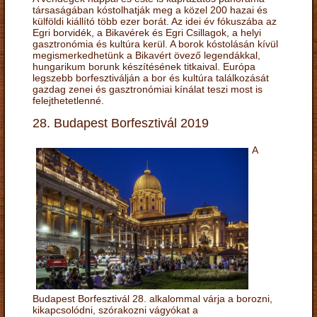
társaságában kóstolhatják meg a közel 200 hazai és
külföldi kiállító több ezer borát. Az idei év fókuszába az
Egri borvidék, a Bikavérek és Egri Csillagok, a helyi
gasztronómia és kultúra kerül. A borok kóstolásán kívül
megismerkedhetünk a Bikavért övező legendákkal,
hungarikum borunk készítésének titkaival. Európa
legszebb borfesztiválján a bor és kultúra találkozását
gazdag zenei és gasztronómiai kínálat teszi most is
felejthetetlenné.
28. Budapest Borfesztivál 2019
A
Budapest Borfesztivál 28. alkalommal várja a borozni,
kikapcsolódni, szórakozni vágyókat a