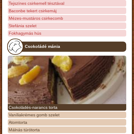
Tejszínes csirkemell tésztával
Baconbe tekert csirkemáj
Mézes-mustáros csirkecomb
Stefánia szelet
Fokhagymás hús
Csokoládé mánia
Csokoládés-narancs torta
Vaníliakrémes gomb szelet
Atomtorta
Málnás túrótorta