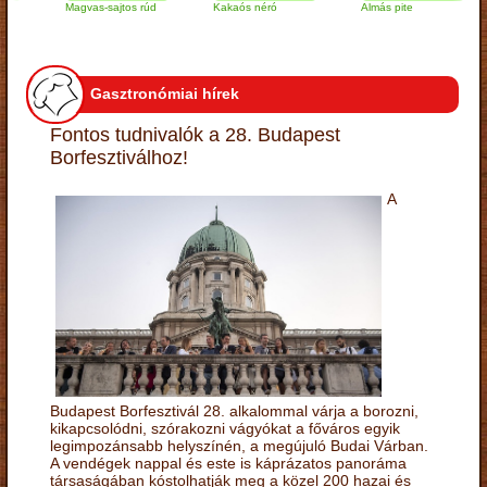
Magvas-sajtos rúd
Kakaós néró
Almás pite
Z
t
Gasztronómiai hírek
Fontos tudnivalók a 28. Budapest
Borfesztiválhoz!
A
Budapest Borfesztivál 28. alkalommal várja a borozni,
kikapcsolódni, szórakozni vágyókat a főváros egyik
legimpozánsabb helyszínén, a megújuló Budai Várban.
A vendégek nappal és este is káprázatos panoráma
társaságában kóstolhatják meg a közel 200 hazai és