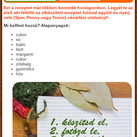
Ezt a receptet már többen keresték honlaponkon. Legyél te az
első aki feltölti az elkészített receptet fotóval együtt és nyerj
vele (Spar, Penny vagy Tesco) vásárlási utalványt!
Mi kellhet hozzá? Alapanyagok:
cukor
só
tojás
liszt
margarin
cukor
zöldség
gyümölcs
hús