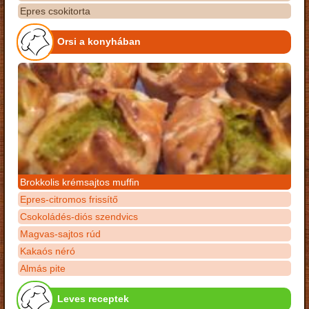
Epres csokitorta
Orsi a konyhában
Brokkolis krémsajtos muffin
Epres-citromos frissítő
Csokoládés-diós szendvics
Magvas-sajtos rúd
Kakaós néró
Almás pite
Leves receptek