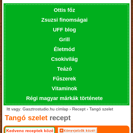
Ottis főz
Zsuzsi finomságai
UFF blog
Grill
Életmód
Csokivilág
Teázó
Fűszerek
Vitaminok
Régi magyar márkák története
Itt vagy: Gasztrostudio.hu címlap › Recept › Tangó szelet
Tangó szelet
recept
Kedvenc receptek közé