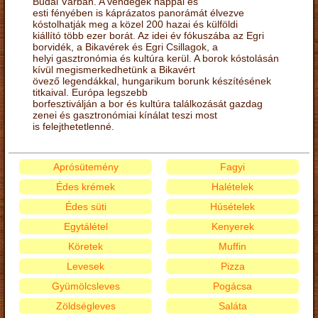
Budai Várban. A vendégek nappal és
esti fényében is káprázatos panorámát élvezve
kóstolhatják meg a közel 200 hazai és külföldi
kiállító több ezer borát. Az idei év fókuszába az Egri
borvidék, a Bikavérek és Egri Csillagok, a
helyi gasztronómia és kultúra kerül. A borok kóstolásán
kívül megismerkedhetünk a Bikavért
övező legendákkal, hungarikum borunk készítésének
titkaival. Európa legszebb
borfesztiválján a bor és kultúra találkozását gazdag
zenei és gasztronómiai kínálat teszi most
is felejthetetlenné.
Aprósütemény
Fagyi
Édes krémek
Halételek
Édes süti
Húsételek
Egytálétel
Kenyerek
Köretek
Muffin
Levesek
Pizza
Gyümölcsleves
Pogácsa
Zöldségleves
Saláta