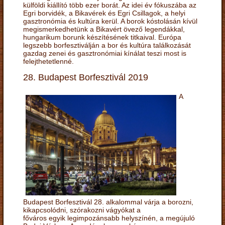
külföldi kiállító több ezer borát. Az idei év fókuszába az
Egri borvidék, a Bikavérek és Egri Csillagok, a helyi
gasztronómia és kultúra kerül. A borok kóstolásán kívül
megismerkedhetünk a Bikavért övező legendákkal,
hungarikum borunk készítésének titkaival. Európa
legszebb borfesztiválján a bor és kultúra találkozását
gazdag zenei és gasztronómiai kínálat teszi most is
felejthetetlenné.
28. Budapest Borfesztivál 2019
A
Budapest Borfesztivál 28. alkalommal várja a borozni,
kikapcsolódni, szórakozni vágyókat a
főváros egyik legimpozánsabb helyszínén, a megújuló