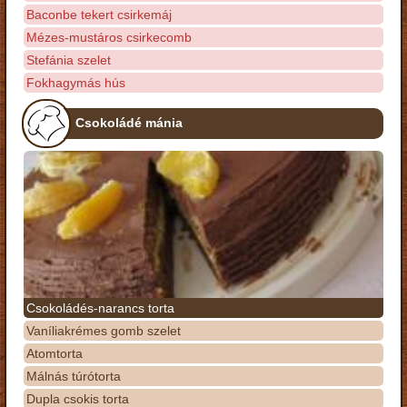
Baconbe tekert csirkemáj
Mézes-mustáros csirkecomb
Stefánia szelet
Fokhagymás hús
Csokoládé mánia
Csokoládés-narancs torta
Vaníliakrémes gomb szelet
Atomtorta
Málnás túrótorta
Dupla csokis torta