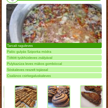
Tarcali raguleves
Palóc gulyás Sziporka módra
Töltött tyúkhúsleves zsályával
Pulykazúza leves mákos gombóccal
Sóskaleves reszelt tojással
Csalános csirkegaluskaleves