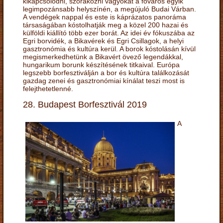
kikapcsolódni, szórakozni vágyókat a főváros egyik
legimpozánsabb helyszínén, a megújuló Budai Várban.
A vendégek nappal és este is káprázatos panoráma
társaságában kóstolhatják meg a közel 200 hazai és
külföldi kiállító több ezer borát. Az idei év fókuszába az
Egri borvidék, a Bikavérek és Egri Csillagok, a helyi
gasztronómia és kultúra kerül. A borok kóstolásán kívül
megismerkedhetünk a Bikavért övező legendákkal,
hungarikum borunk készítésének titkaival. Európa
legszebb borfesztiválján a bor és kultúra találkozását
gazdag zenei és gasztronómiai kínálat teszi most is
felejthetetlenné.
28. Budapest Borfesztivál 2019
A