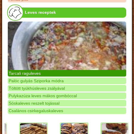
Leves receptek
Tarcali raguleves
Palóc gulyás Sziporka módra
Töltött tyúkhúsleves zsályával
Pulykazúza leves mákos gombóccal
Sóskaleves reszelt tojással
Csalános csirkegaluskaleves