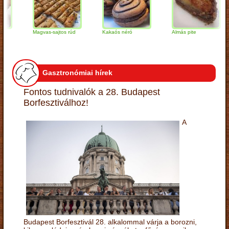
Magvas-sajtos rúd
Kakaós néró
Almás pite
Z
t
Gasztronómiai hírek
Fontos tudnivalók a 28. Budapest
Borfesztiválhoz!
A
Budapest Borfesztivál 28. alkalommal várja a borozni,