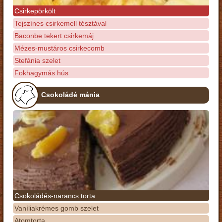
Csirkepörkölt
Tejszínes csirkemell tésztával
Baconbe tekert csirkemáj
Mézes-mustáros csirkecomb
Stefánia szelet
Fokhagymás hús
Csokoládé mánia
Csokoládés-narancs torta
Vaníliakrémes gomb szelet
Atomtorta