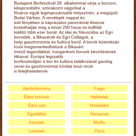
Budapest Borfesztivál 28. alkalommal várja a borozni,
kikapcsolódni, szórakozni vágyókat a
főváros egyik legimpozánsabb helyszínén, a megújuló
Budai Várban. A vendégek nappal és
esti fényében is káprázatos panorámát élvezve
kóstolhatják meg a közel 200 hazai és külföldi
kiállító több ezer borát. Az idei év fókuszába az Egri
borvidék, a Bikavérek és Egri Csillagok, a
helyi gasztronómia és kultúra kerül. A borok kóstolásán
kívül megismerkedhetünk a Bikavért
övező legendákkal, hungarikum borunk készítésének
titkaival. Európa legszebb
borfesztiválján a bor és kultúra találkozását gazdag
zenei és gasztronómiai kínálat teszi most
is felejthetetlenné.
Aprósütemény
Fagyi
Édes krémek
Halételek
Édes süti
Húsételek
Egytálétel
Kenyerek
Köretek
Muffin
Levesek
Pizza