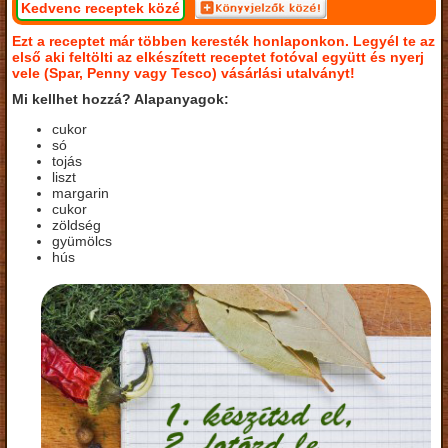
Kedvenc receptek közé
Ezt a receptet már többen keresték honlaponkon. Legyél te az
első aki feltölti az elkészített receptet fotóval együtt és nyerj
vele (Spar, Penny vagy Tesco) vásárlási utalványt!
Mi kellhet hozzá? Alapanyagok:
cukor
só
tojás
liszt
margarin
cukor
zöldség
gyümölcs
hús