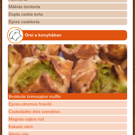
Málnás túrótorta
Dupla csokis torta
Epres csokitorta
Orsi a konyhában
Brokkolis krémsajtos muffin
Epres-citromos frissítő
Csokoládés-diós szendvics
Magvas-sajtos rúd
Kakaós néró
Almás pite