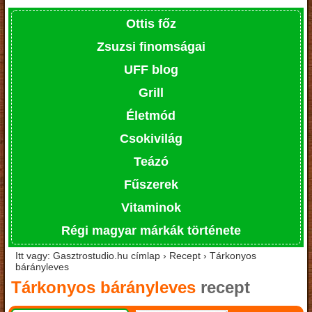
Ottis főz
Zsuzsi finomságai
UFF blog
Grill
Életmód
Csokivilág
Teázó
Fűszerek
Vitaminok
Régi magyar márkák története
Itt vagy: Gasztrostudio.hu címlap › Recept › Tárkonyos
bárányleves
Tárkonyos bárányleves
recept