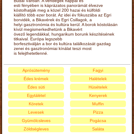
Budai Várban. A vendégek nappal és
esti fényében is káprázatos panorámát élvezve
kóstolhatják meg a közel 200 hazai és külföldi
kiállító több ezer borát. Az idei év fókuszába az Egri
borvidék, a Bikavérek és Egri Csillagok, a
helyi gasztronómia és kultúra kerül. A borok kóstolásán
kívül megismerkedhetünk a Bikavért
övező legendákkal, hungarikum borunk készítésének
titkaival. Európa legszebb
borfesztiválján a bor és kultúra találkozását gazdag
zenei és gasztronómiai kínálat teszi most
is felejthetetlenné.
Aprósütemény
Fagyi
Édes krémek
Halételek
Édes süti
Húsételek
Egytálétel
Kenyerek
Köretek
Muffin
Levesek
Pizza
Gyümölcsleves
Pogácsa
Zöldségleves
Saláta