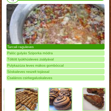
Tarcali raguleves
Palóc gulyás Sziporka módra
Töltött tyúkhúsleves zsályával
Pulykazúza leves mákos gombóccal
Sóskaleves reszelt tojással
Csalános csirkegaluskaleves