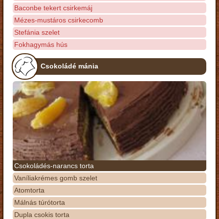
Baconbe tekert csirkemáj
Mézes-mustáros csirkecomb
Stefánia szelet
Fokhagymás hús
Csokoládé mánia
Csokoládés-narancs torta
Vaníliakrémes gomb szelet
Atomtorta
Málnás túrótorta
Dupla csokis torta