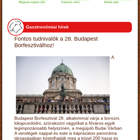
Magvas-sajtos rúd
Kakaós néró
Almás pite
Z
t
Gasztronómiai hírek
Fontos tudnivalók a 28. Budapest
Borfesztiválhoz!
A
Budapest Borfesztivál 28. alkalommal várja a borozni,
kikapcsolódni, szórakozni vágyókat a főváros egyik
legimpozánsabb helyszínén, a megújuló Budai Várban.
A vendégek nappal és este is káprázatos panoráma
társaságában kóstolhatják meg a közel 200 hazai és