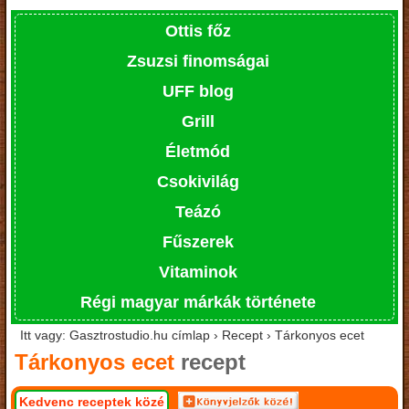
Ottis főz
Zsuzsi finomságai
UFF blog
Grill
Életmód
Csokivilág
Teázó
Fűszerek
Vitaminok
Régi magyar márkák története
Itt vagy: Gasztrostudio.hu címlap › Recept › Tárkonyos ecet
Tárkonyos ecet
recept
Kedvenc receptek közé