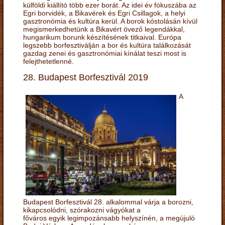
külföldi kiállító több ezer borát. Az idei év fókuszába az
Egri borvidék, a Bikavérek és Egri Csillagok, a helyi
gasztronómia és kultúra kerül. A borok kóstolásán kívül
megismerkedhetünk a Bikavért övező legendákkal,
hungarikum borunk készítésének titkaival. Európa
legszebb borfesztiválján a bor és kultúra találkozását
gazdag zenei és gasztronómiai kínálat teszi most is
felejthetetlenné.
28. Budapest Borfesztivál 2019
A
Budapest Borfesztivál 28. alkalommal várja a borozni,
kikapcsolódni, szórakozni vágyókat a
főváros egyik legimpozánsabb helyszínén, a megújuló