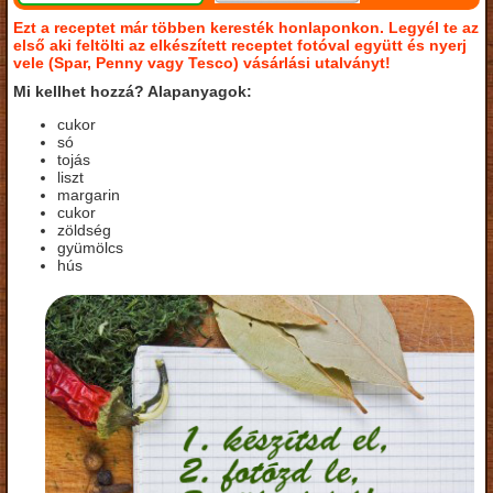
Ezt a receptet már többen keresték honlaponkon. Legyél te az
első aki feltölti az elkészített receptet fotóval együtt és nyerj
vele (Spar, Penny vagy Tesco) vásárlási utalványt!
Mi kellhet hozzá? Alapanyagok:
cukor
só
tojás
liszt
margarin
cukor
zöldség
gyümölcs
hús