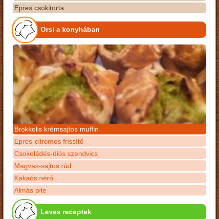
Epres csokitorta
Orsi a konyhában
Brokkolis krémsajtos muffin
Epres-citromos frissítő
Csokoládés-diós szendvics
Magvas-sajtos rúd
Kakaós néró
Almás pite
Leves receptek