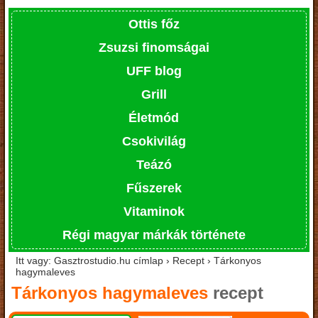
Ottis főz
Zsuzsi finomságai
UFF blog
Grill
Életmód
Csokivilág
Teázó
Fűszerek
Vitaminok
Régi magyar márkák története
Itt vagy: Gasztrostudio.hu címlap › Recept › Tárkonyos
hagymaleves
Tárkonyos hagymaleves
recept