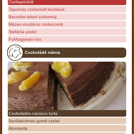
Csirkepörkölt
Tejszínes csirkemell tésztával
Baconbe tekert csirkemáj
Mézes-mustáros csirkecomb
Stefánia szelet
Fokhagymás hús
Csokoládé mánia
Csokoládés-narancs torta
Vaníliakrémes gomb szelet
Atomtorta