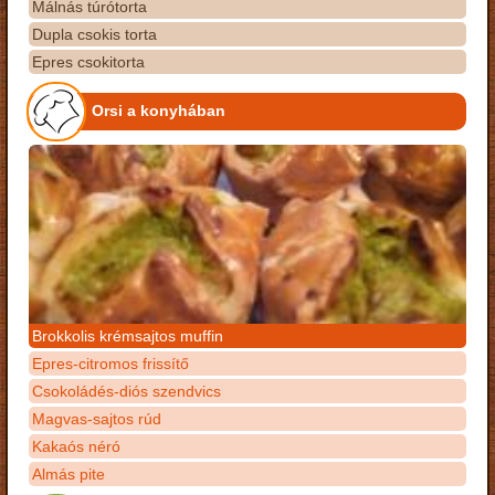
Málnás túrótorta
Dupla csokis torta
Epres csokitorta
Orsi a konyhában
Brokkolis krémsajtos muffin
Epres-citromos frissítő
Csokoládés-diós szendvics
Magvas-sajtos rúd
Kakaós néró
Almás pite