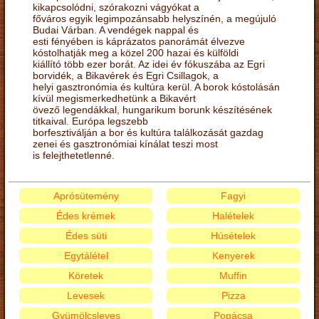
kikapcsolódni, szórakozni vágyókat a
főváros egyik legimpozánsabb helyszínén, a megújuló
Budai Várban. A vendégek nappal és
esti fényében is káprázatos panorámát élvezve
kóstolhatják meg a közel 200 hazai és külföldi
kiállító több ezer borát. Az idei év fókuszába az Egri
borvidék, a Bikavérek és Egri Csillagok, a
helyi gasztronómia és kultúra kerül. A borok kóstolásán
kívül megismerkedhetünk a Bikavért
övező legendákkal, hungarikum borunk készítésének
titkaival. Európa legszebb
borfesztiválján a bor és kultúra találkozását gazdag
zenei és gasztronómiai kínálat teszi most
is felejthetetlenné.
Aprósütemény
Fagyi
Édes krémek
Halételek
Édes süti
Húsételek
Egytálétel
Kenyerek
Köretek
Muffin
Levesek
Pizza
Gyümölcsleves
Pogácsa