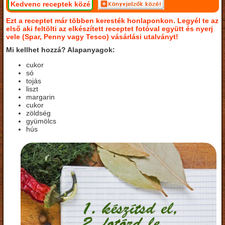
Kedvenc receptek közé
Ezt a receptet már többen keresték honlaponkon. Legyél te az
első aki feltölti az elkészített receptet fotóval együtt és nyerj
vele (Spar, Penny vagy Tesco) vásárlási utalványt!
Mi kellhet hozzá? Alapanyagok:
cukor
só
tojás
liszt
margarin
cukor
zöldség
gyümölcs
hús