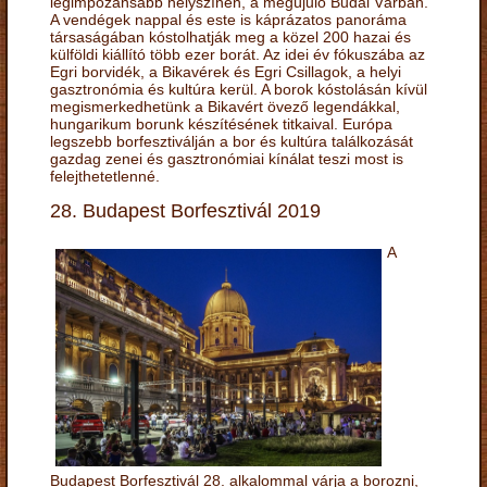
legimpozánsabb helyszínén, a megújuló Budai Várban.
A vendégek nappal és este is káprázatos panoráma
társaságában kóstolhatják meg a közel 200 hazai és
külföldi kiállító több ezer borát. Az idei év fókuszába az
Egri borvidék, a Bikavérek és Egri Csillagok, a helyi
gasztronómia és kultúra kerül. A borok kóstolásán kívül
megismerkedhetünk a Bikavért övező legendákkal,
hungarikum borunk készítésének titkaival. Európa
legszebb borfesztiválján a bor és kultúra találkozását
gazdag zenei és gasztronómiai kínálat teszi most is
felejthetetlenné.
28. Budapest Borfesztivál 2019
A
Budapest Borfesztivál 28. alkalommal várja a borozni,