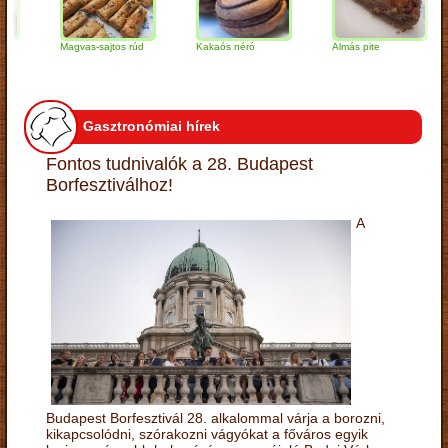
Magvas-sajtos rúd
Kakaós néró
Almás pite
Z
t
Gasztronómiai hírek
Fontos tudnivalók a 28. Budapest
Borfesztiválhoz!
A
Budapest Borfesztivál 28. alkalommal várja a borozni,
kikapcsolódni, szórakozni vágyókat a főváros egyik