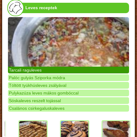
Leves receptek
Tarcali raguleves
Palóc gulyás Sziporka módra
Töltött tyúkhúsleves zsályával
Pulykazúza leves mákos gombóccal
Sóskaleves reszelt tojással
Csalános csirkegaluskaleves