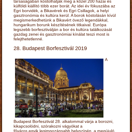
társaságában kóstolhatják meg a közel 200 hazai és
külföldi kiállító több ezer borát. Az idei év fókuszába az
Egri borvidék, a Bikavérek és Egri Csillagok, a helyi
gasztronómia és kultúra kerül. A borok kóstolásán kívül
megismerkedhetünk a Bikavért övező legendákkal,
hungarikum borunk készítésének titkaival. Európa
legszebb borfesztiválján a bor és kultúra találkozását
gazdag zenei és gasztronómiai kínálat teszi most is
felejthetetlenné.
28. Budapest Borfesztivál 2019
A
Budapest Borfesztivál 28. alkalommal várja a borozni,
kikapcsolódni, szórakozni vágyókat a
főváros egyik legimpozánsabb helyszínén, a megújuló