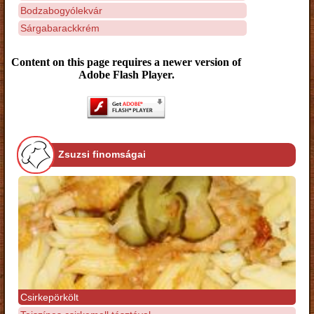
Bodzabogyólekvár
Sárgabarackkrém
Content on this page requires a newer version of
Adobe Flash Player.
Zsuzsi finomságai
Csirkepörkölt