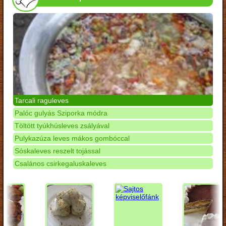
Tarcali raguleves
Palóc gulyás Sziporka módra
Töltött tyúkhúsleves zsályával
Pulykazúza leves mákos gombóccal
Sóskaleves reszelt tojással
Csalános csirkegaluskaleves