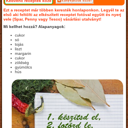
Kedvenc receptek közé
Ezt a receptet már többen keresték honlaponkon. Legyél te az
első aki feltölti az elkészített receptet fotóval együtt és nyerj
vele (Spar, Penny vagy Tesco) vásárlási utalványt!
Mi kellhet hozzá? Alapanyagok:
cukor
só
tojás
liszt
margarin
cukor
zöldség
gyümölcs
hús