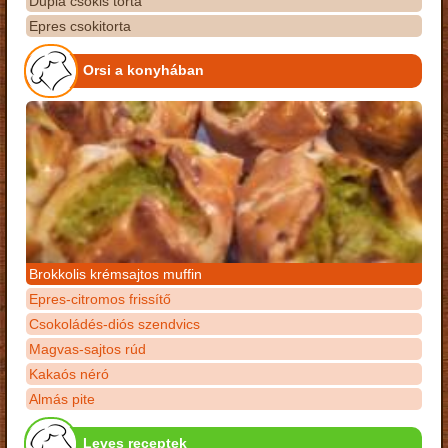
Dupla csokis torta
Epres csokitorta
Orsi a konyhában
Brokkolis krémsajtos muffin
Epres-citromos frissítő
Csokoládés-diós szendvics
Magvas-sajtos rúd
Kakaós néró
Almás pite
Leves receptek