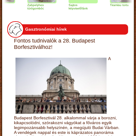
Zabpelyhes
Sajtos
Tiramisu torta
túrógombóc
képviselőfánk
Gasztronómiai hírek
Fontos tudnivalók a 28. Budapest
Borfesztiválhoz!
A
Budapest Borfesztivál 28. alkalommal várja a borozni,
kikapcsolódni, szórakozni vágyókat a főváros egyik
legimpozánsabb helyszínén, a megújuló Budai Várban.
A vendégek nappal és este is káprázatos panoráma