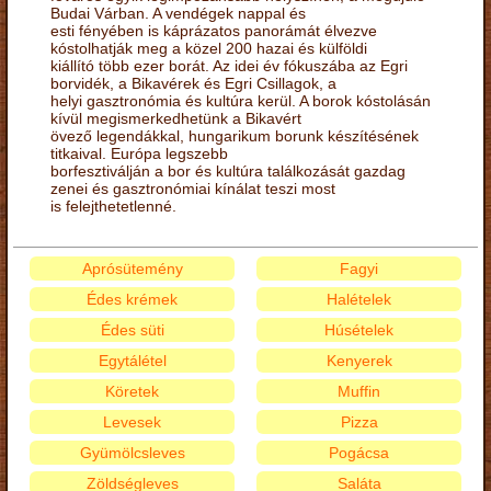
Budai Várban. A vendégek nappal és
esti fényében is káprázatos panorámát élvezve
kóstolhatják meg a közel 200 hazai és külföldi
kiállító több ezer borát. Az idei év fókuszába az Egri
borvidék, a Bikavérek és Egri Csillagok, a
helyi gasztronómia és kultúra kerül. A borok kóstolásán
kívül megismerkedhetünk a Bikavért
övező legendákkal, hungarikum borunk készítésének
titkaival. Európa legszebb
borfesztiválján a bor és kultúra találkozását gazdag
zenei és gasztronómiai kínálat teszi most
is felejthetetlenné.
Aprósütemény
Fagyi
Édes krémek
Halételek
Édes süti
Húsételek
Egytálétel
Kenyerek
Köretek
Muffin
Levesek
Pizza
Gyümölcsleves
Pogácsa
Zöldségleves
Saláta