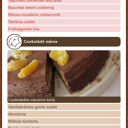
Tejszínes csirkemell tésztával
Baconbe tekert csirkemáj
Mézes-mustáros csirkecomb
Stefánia szelet
Fokhagymás hús
Csokoládé mánia
Csokoládés-narancs torta
Vaníliakrémes gomb szelet
Atomtorta
Málnás túrótorta