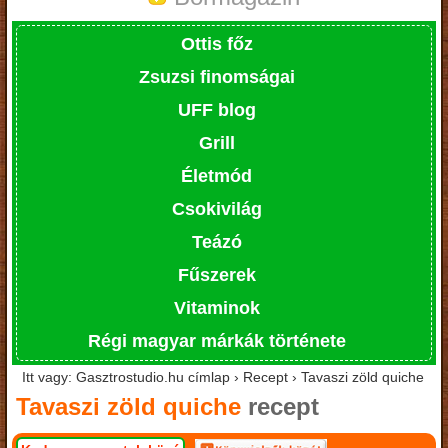
Ottis főz
Zsuzsi finomságai
UFF blog
Grill
Életmód
Csokivilág
Teázó
Fűszerek
Vitaminok
Régi magyar márkák története
Itt vagy: Gasztrostudio.hu címlap › Recept › Tavaszi zöld quiche
Tavaszi zöld quiche
recept