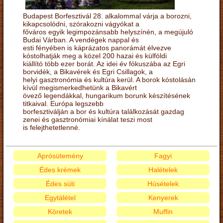
Budapest Borfesztivál 28. alkalommal várja a borozni,
kikapcsolódni, szórakozni vágyókat a
főváros egyik legimpozánsabb helyszínén, a megújuló
Budai Várban. A vendégek nappal és
esti fényében is káprázatos panorámát élvezve
kóstolhatják meg a közel 200 hazai és külföldi
kiállító több ezer borát. Az idei év fókuszába az Egri
borvidék, a Bikavérek és Egri Csillagok, a
helyi gasztronómia és kultúra kerül. A borok kóstolásán
kívül megismerkedhetünk a Bikavért
övező legendákkal, hungarikum borunk készítésének
titkaival. Európa legszebb
borfesztiválján a bor és kultúra találkozását gazdag
zenei és gasztronómiai kínálat teszi most
is felejthetetlenné.
Aprósütemény
Fagyi
Édes krémek
Halételek
Édes süti
Húsételek
Egytálétel
Kenyerek
Köretek
Muffin