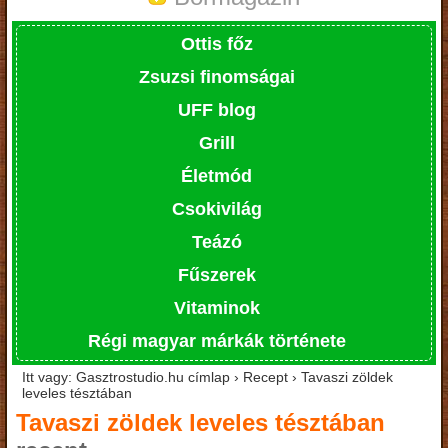
Ottis főz
Zsuzsi finomságai
UFF blog
Grill
Életmód
Csokivilág
Teázó
Fűszerek
Vitaminok
Régi magyar márkák története
Itt vagy: Gasztrostudio.hu címlap › Recept › Tavaszi zöldek
leveles tésztában
Tavaszi zöldek leveles tésztában