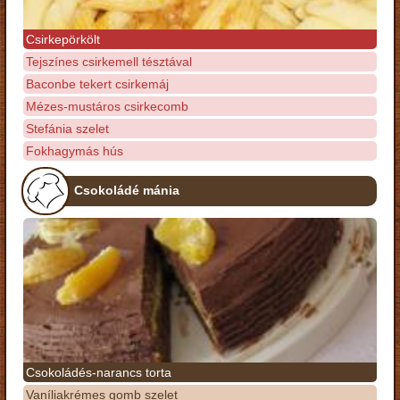
Csirkepörkölt
Tejszínes csirkemell tésztával
Baconbe tekert csirkemáj
Mézes-mustáros csirkecomb
Stefánia szelet
Fokhagymás hús
Csokoládé mánia
Csokoládés-narancs torta
Vaníliakrémes gomb szelet