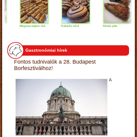
Magvas-sajtos rúd
Kakaós néró
Almás pite
Gasztronómiai hírek
Fontos tudnivalók a 28. Budapest
Borfesztiválhoz!
A