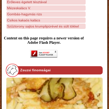
Erőleves égetett tésztával
Mézeskalács V.
Gombás-hagymás rizs
Csíkos kakaós kalács
Szűztorony sajtos krumplipürével és sült tökkel
Content on this page requires a newer version of
Adobe Flash Player.
Zsuzsi finomságai