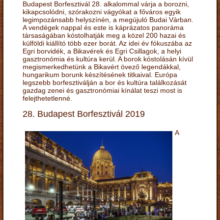
Budapest Borfesztivál 28. alkalommal várja a borozni,
kikapcsolódni, szórakozni vágyókat a főváros egyik
legimpozánsabb helyszínén, a megújuló Budai Várban.
A vendégek nappal és este is káprázatos panoráma
társaságában kóstolhatják meg a közel 200 hazai és
külföldi kiállító több ezer borát. Az idei év fókuszába az
Egri borvidék, a Bikavérek és Egri Csillagok, a helyi
gasztronómia és kultúra kerül. A borok kóstolásán kívül
megismerkedhetünk a Bikavért övező legendákkal,
hungarikum borunk készítésének titkaival. Európa
legszebb borfesztiválján a bor és kultúra találkozását
gazdag zenei és gasztronómiai kínálat teszi most is
felejthetetlenné.
28. Budapest Borfesztivál 2019
A