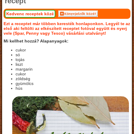
recept
Kedvenc receptek közé
Ezt a receptet már többen keresték honlaponkon. Legyél te az
első aki feltölti az elkészített receptet fotóval együtt és nyerj
vele (Spar, Penny vagy Tesco) vásárlási utalványt!
Mi kellhet hozzá? Alapanyagok:
cukor
só
tojás
liszt
margarin
cukor
zöldség
gyümölcs
hús