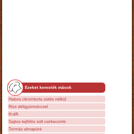
Ezeket keresték mások
Habos citromtorta sütés nélkül
Rizs déligyümolccsel
Kráfli
Sajtos-tejfölös sült csirkecomb
Tormás almapüré