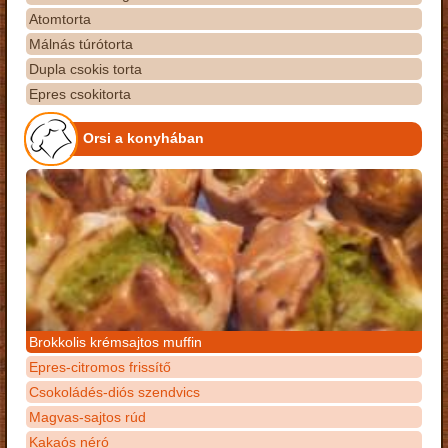
Atomtorta
Málnás túrótorta
Dupla csokis torta
Epres csokitorta
Orsi a konyhában
Brokkolis krémsajtos muffin
Epres-citromos frissítő
Csokoládés-diós szendvics
Magvas-sajtos rúd
Kakaós néró