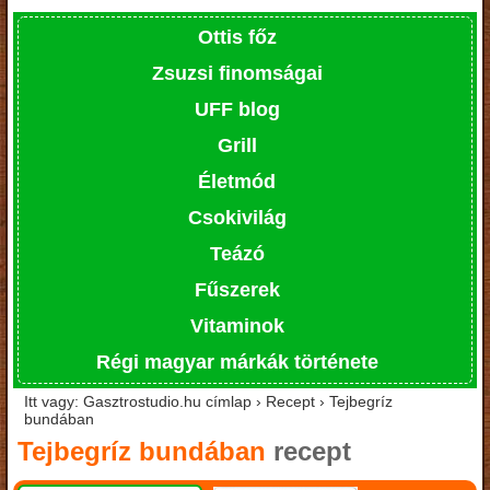
Ottis főz
Zsuzsi finomságai
UFF blog
Grill
Életmód
Csokivilág
Teázó
Fűszerek
Vitaminok
Régi magyar márkák története
Itt vagy: Gasztrostudio.hu címlap › Recept › Tejbegríz
bundában
Tejbegríz bundában
recept