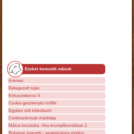
Ezeket keresték mások
Krémes
Rétegezett tojás
Kókusztekercs V.
Csokis-gesztenyés trüffel
Egyben sült kölesfasírt
Csirkeszárnyak másképp
Mátrai borzaska -Hús krumplibundában 2.
Bolognai spagetti - vegetáriánus módon