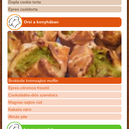
Dupla csokis torta
Epres csokitorta
Orsi a konyhában
Brokkolis krémsajtos muffin
Epres-citromos frissítő
Csokoládés-diós szendvics
Magvas-sajtos rúd
Kakaós néró
Almás pite