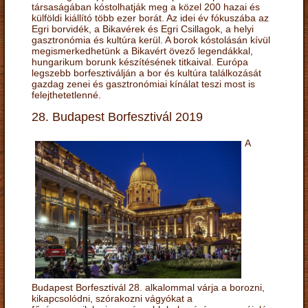
társaságában kóstolhatják meg a közel 200 hazai és
külföldi kiállító több ezer borát. Az idei év fókuszába az
Egri borvidék, a Bikavérek és Egri Csillagok, a helyi
gasztronómia és kultúra kerül. A borok kóstolásán kívül
megismerkedhetünk a Bikavért övező legendákkal,
hungarikum borunk készítésének titkaival. Európa
legszebb borfesztiválján a bor és kultúra találkozását
gazdag zenei és gasztronómiai kínálat teszi most is
felejthetetlenné.
28. Budapest Borfesztivál 2019
A
Budapest Borfesztivál 28. alkalommal várja a borozni,
kikapcsolódni, szórakozni vágyókat a