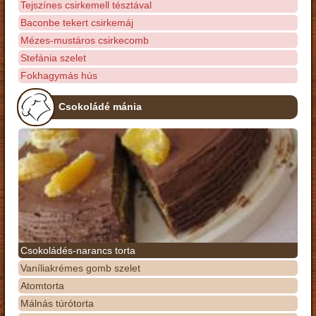
Tejszínes csirkemell tésztával
Baconbe tekert csirkemáj
Mézes-mustáros csirkecomb
Stefánia szelet
Fokhagymás hús
Csokoládé mánia
Csokoládés-narancs torta
Vaníliakrémes gomb szelet
Atomtorta
Málnás túrótorta