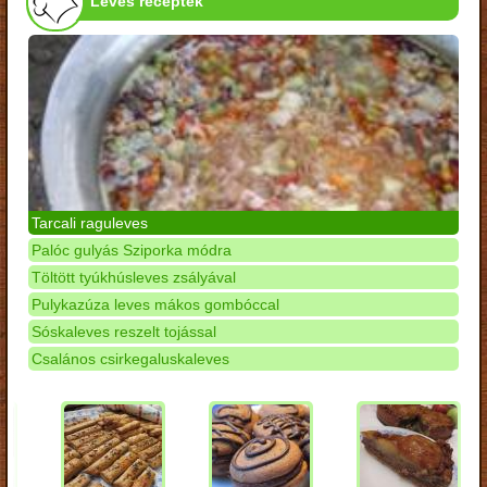
Leves receptek
Tarcali raguleves
Palóc gulyás Sziporka módra
Töltött tyúkhúsleves zsályával
Pulykazúza leves mákos gombóccal
Sóskaleves reszelt tojással
Csalános csirkegaluskaleves