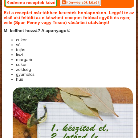
Kedvenc receptek közé
Ezt a receptet már többen keresték honlaponkon. Legyél te az
első aki feltölti az elkészített receptet fotóval együtt és nyerj
vele (Spar, Penny vagy Tesco) vásárlási utalványt!
Mi kellhet hozzá? Alapanyagok:
cukor
só
tojás
liszt
margarin
cukor
zöldség
gyümölcs
hús