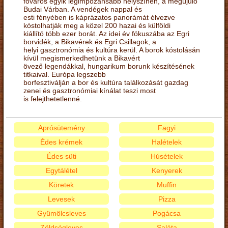
főváros egyik legimpozánsabb helyszínén, a megújuló
Budai Várban. A vendégek nappal és
esti fényében is káprázatos panorámát élvezve
kóstolhatják meg a közel 200 hazai és külföldi
kiállító több ezer borát. Az idei év fókuszába az Egri
borvidék, a Bikavérek és Egri Csillagok, a
helyi gasztronómia és kultúra kerül. A borok kóstolásán
kívül megismerkedhetünk a Bikavért
övező legendákkal, hungarikum borunk készítésének
titkaival. Európa legszebb
borfesztiválján a bor és kultúra találkozását gazdag
zenei és gasztronómiai kínálat teszi most
is felejthetetlenné.
Aprósütemény
Fagyi
Édes krémek
Halételek
Édes süti
Húsételek
Egytálétel
Kenyerek
Köretek
Muffin
Levesek
Pizza
Gyümölcsleves
Pogácsa
Zöldségleves
Saláta