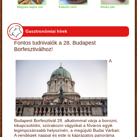
Magvas-sajtos rúd
Kakaós néró
Almás pite
Za
tú
Gasztronómiai hírek
Fontos tudnivalók a 28. Budapest
Borfesztiválhoz!
A
Budapest Borfesztivál 28. alkalommal várja a borozni,
kikapcsolódni, szórakozni vágyókat a főváros egyik
legimpozánsabb helyszínén, a megújuló Budai Várban.
A vendégek nappal és este is káprázatos panoráma