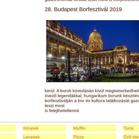
28. Budapest Borfesztivál 2019
kerül. A borok kóstolásán kívül megismerkedhet
övező legendákkal, hungarikum borunk készítésé
borfesztiválján a bor és kultúra találkozását ga
teszi most
is felejthetetlenné.
Köretek
Muffin
Torta
Levesek
Pizza
Grill ét