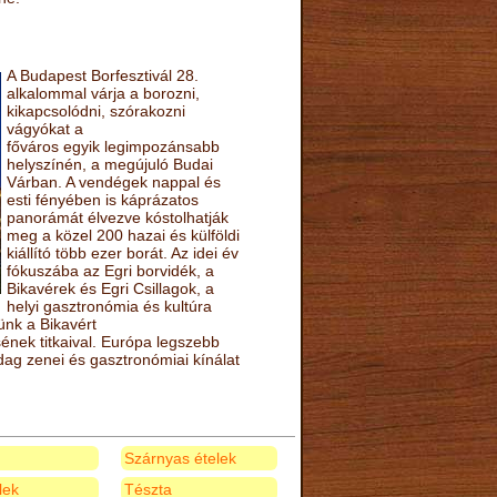
A Budapest Borfesztivál 28.
alkalommal várja a borozni,
kikapcsolódni, szórakozni
vágyókat a
főváros egyik legimpozánsabb
helyszínén, a megújuló Budai
Várban. A vendégek nappal és
esti fényében is káprázatos
panorámát élvezve kóstolhatják
meg a közel 200 hazai és külföldi
kiállító több ezer borát. Az idei év
fókuszába az Egri borvidék, a
Bikavérek és Egri Csillagok, a
helyi gasztronómia és kultúra
ünk a Bikavért
nek titkaival. Európa legszebb
zdag zenei és gasztronómiai kínálat
Szárnyas ételek
elek
Tészta