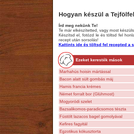
Hogyan készül a Tejfölfel
Írd meg nekünk Te!
Te már elkészítetted, vagy most készülsz
Készítsd el, fotózd le és töltsd fel ho
recept után sorsolás!
Kattints ide és töltsd fel recepted 
Ezeket keresték mások
Marhahús hoisin mártással
Bacon alatt sült gombás máj
Hamis francia krémes
Német forralt bor (Glühmost)
Mogyoródi szelet
Bazsalikomos-paradicsomos tészta
Füstölt lazacos bagel gomolyával
Kefires fagyitál
Egzotikus kókusztorta