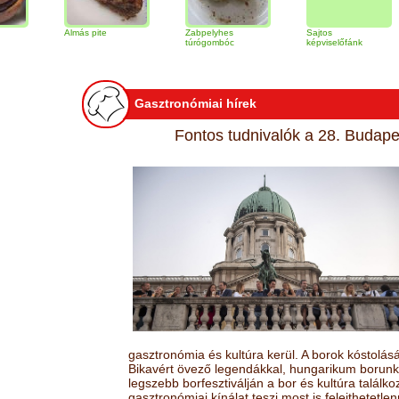
Almás pite
Zabpelyhes
Sajtos
Tira
túrógombóc
képviselőfánk
Gasztronómiai hírek
Fontos tudnivalók a 28. Budapes
gasztronómia és kultúra kerül. A borok kóstolá
Bikavért övező legendákkal, hungarikum borunk 
legszebb borfesztiválján a bor és kultúra találk
gasztronómiai kínálat teszi most is felejthetetlen