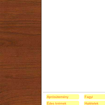
Aprósütemény
Fagyi
Édes krémek
Halételek