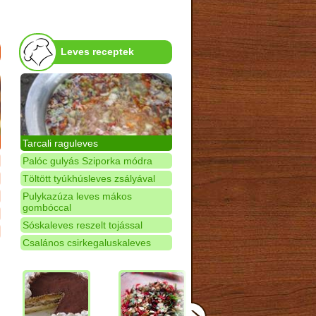
Leves receptek
Tarcali raguleves
Palóc gulyás Sziporka módra
Töltött tyúkhúsleves zsályával
Pulykazúza leves mákos
gombóccal
Sóskaleves reszelt tojással
Csalános csirkegaluskaleves