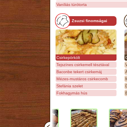
Vaníliás túrótorta
Zsuzsi finomságai
Csirkepörkölt
Tejszínes csirkemell tésztával
Baconbe tekert csirkemáj
Mézes-mustáros csirkecomb
M
Stefánia szelet
D
Fokhagymás hús
E