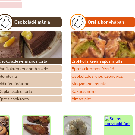
Csokoládé mánia
Orsi a konyhában
Csokoládés-narancs torta
Brokkolis krémsajtos muffin
Vaníliakrémes gomb szelet
Epres-citromos frissítő
Atomtorta
Csokoládés-diós szendvics
álnás túrótorta
Magvas-sajtos rúd
upla csokis torta
Kakaós néró
pres csokitorta
Almás pite