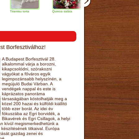
misu torta
Quinoa saláta
Mandulás kifli
Csokoládés-
narancs tort
t Borfesztiválhoz!
A Budapest Borfesztivál 28.
alkalommal várja a borozni,
kikapcsolódni, szórakozni
vágyókat a főváros egyik
legimpozánsabb helyszínén, a
megújuló Budai Várban. A
vendégek nappal és este is
káprázatos panoráma
társaságában kóstolhatják meg a
közel 200 hazai és külföldi kiállító
több ezer borát. Az idei év
fókuszába az Egri borvidék, a
Bikavérek és Egri Csillagok, a helyi
sán kívül megismerkedhetünk a
készítésének titkaival. Európa
ozását gazdag zenei és
né.