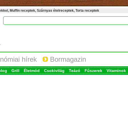
kel, Muffin receptek, Szárnyas ételreceptek, Torta receptek
nómiai hírek
Bormagazin
blog
Grill
Életmód
Csokivilág
Teázó
Fűszerek
Vitaminok