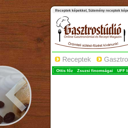
Receptek képekkel, Sütemény receptek képek
Receptek
Gasztro
Ottis főz
Zsuzsi finomságai
UFF 