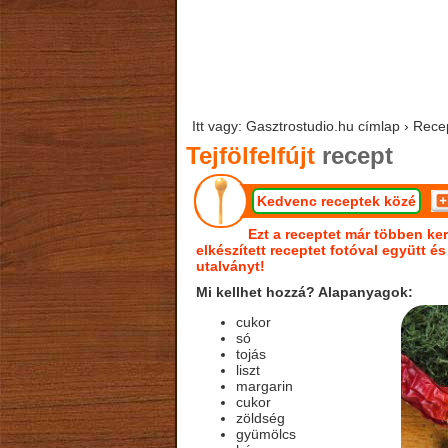
Itt vagy: Gasztrostudio.hu címlap › Recept
Tejfölfelfújt
recept
Kedvenc receptek közé
Ezt a receptet már többen ker
elkészített receptet fotóval együtt é
utalványt!
Mi kellhet hozzá? Alapanyagok:
cukor
só
tojás
liszt
margarin
cukor
zöldség
gyümölcs