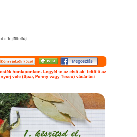
 › Tejfölfelfújt
esték honlaponkon. Legyél te az első aki feltölti az
s nyerj vele (Spar, Penny vagy Tesco) vásárlási