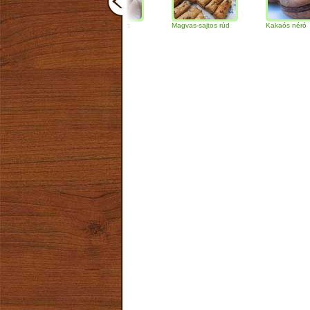
Csokoládés-diós
Magvas-sajtos rúd
Kakaós néró
szendvics