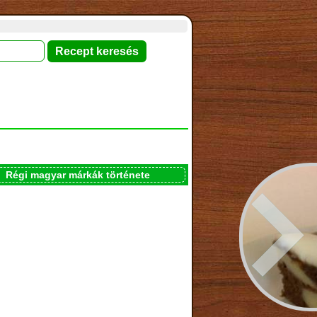
Régi magyar márkák története